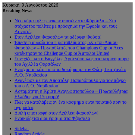
Κυριακή, 9 Αυγούστου 2026
Breaking News
Νέο κύμα τηλεφωνικών απατών στα Φάρσαλα – Στο
στόχαστρο πολίτες με πρόσχημα την Εφορία και τους
Λογιστές
Στον Αχιλλέα Φαρσάλων τα αδέρφια Φούσα!
Έπεσε η αυλαία του Πρωταθλήματος 5Χ5 του Δήμου
Φαρσάλων – Πρωταθλητές του Champions Cup οι Aces
κατέκτησαν το Challenge Cup οι Άμπαλοι United
Συνεχίζει και ο Βαγγέλης Αρσενόπουλος στα κιτρινόμαυρα
του Αχιλλέα Φαρσάλων
Ενισχύεται κάτω από τα δοκάρια με τον Φώτη Γκατζανά ο
Α.Ο. Ναρθακίου
Ανανέωσε με τον Αποστόλη Παπαδόπουλο για τον πάγκο
του ο Α.Ο. Ναρθακίου!
Ασταμάτητη η Κρίστι Αναγνωστοπούλου – Πρωταθλήτρια
Ελλάδας για 15η φορά!
Πώς να καταλάβεις αν ένα κόσμημα είναι ποιοτικό πριν το
αγοράσεις
Διπλή επιστροφή στον Αχιλλέα Φαρσάλων!
Ενοικιάζεται διαμέρισμα στα Φάρσαλα
Sidebar
Random Article