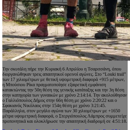
Την σκυτάλη πήρε την Κυριακή 6 Απριλίου η Τσαριτσάνη, όπου
διοργανώθηκαν τρεις απαιτητικοί ορεινοί αγώνες. Στο “Louki trail”
των 17 χιλιομέτρων με θετική υψομετρική διαφορά +915 μέτρων,
η Μπούσιου Ρίκα πραγματοποίησε εξαιρετική εμφάνιση
κατακτώντας την 50η θέση της γενικής κατάταξης και την 3η θέση
στην κατηγορία των γυναικών με χρόνο 2:14:14. Την ακολούθησαν
ο Γαλλιόπουλος Δήμος στην 66η θέση με χρόνο 2:20:22 και ο
Σφακιανός Νικόλαος στην 154η θέση με χρόνο 3:21:45.
Παράλληλα, στον μεγάλο αγώνα των 30 χιλιομέτρων με +1650
μέτρα υψομετρική διαφορά, ο Στεργιόπουλος Λάμπρος συμμετείχε
προπονητικά και ολοκλήρωσε την απαιτητική διαδρομή σε 4:51:18.