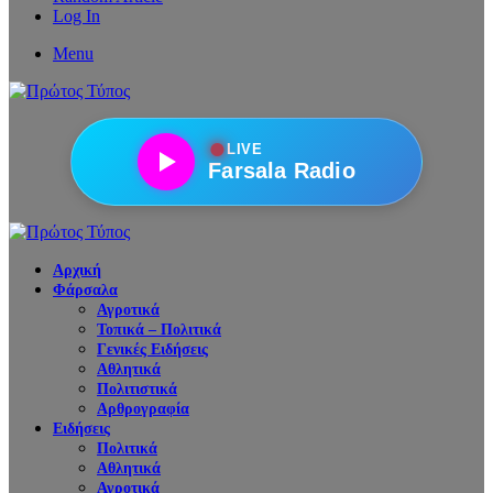
Log In
Menu
●
LIVE
Farsala Radio
Αρχική
Φάρσαλα
Αγροτικά
Τοπικά – Πολιτικά
Γενικές Ειδήσεις
Αθλητικά
Πολιτιστικά
Αρθρογραφία
Ειδήσεις
Πολιτικά
Αθλητικά
Αγροτικά