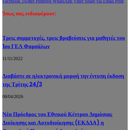
Facebook
Twitter
Pinterest
WhatsApp
Viber
Share via Email
Print
Ίσως σας ενδιαφέρουν:
Τρεις συμμετοχές, τρεις βραβεύσεις για μαθητές του
1ου ΓΕΛ Φαρσάλων
11/11/2022
Διαβάστε σε ηλεκτρονική μορφή την έντυπη έκδοση
της Τρίτης 24/3
08/04/2026
Νέα Πρόεδρος του Εθνικού Κέντρου Δημόσιας
Διοίκησης και Αυτοδιοίκησης (ΕΚΔΔΑ) η