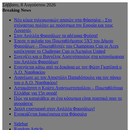
Σάββατο, 8 Αυγούστου 2026
Breaking News
Νέο κύμα τηλεφωνικών απατών στα Φάρσαλα – Στο
στόχαστρο πολίτες με πρόσχημα την Εφορία και τους
Λογιστές
Στον Αχιλλέα Φαρσάλων τα αδέρφια Φούσα!
Έπεσε η αυλαία του Πρωταθλήματος 5Χ5 του Δήμου
Φαρσάλων – Πρωταθλητές του Champions Cup οι Aces
κατέκτησαν το Challenge Cup οι Άμπαλοι United
Συνεχίζει και ο Βαγγέλης Αρσενόπουλος στα κιτρινόμαυρα
του Αχιλλέα Φαρσάλων
Ενισχύεται κάτω από τα δοκάρια με τον Φώτη Γκατζανά ο
Α.Ο. Ναρθακίου
Ανανέωσε με τον Αποστόλη Παπαδόπουλο για τον πάγκο
του ο Α.Ο. Ναρθακίου!
Ασταμάτητη η Κρίστι Αναγνωστοπούλου – Πρωταθλήτρια
Ελλάδας για 15η φορά!
Πώς να καταλάβεις αν ένα κόσμημα είναι ποιοτικό πριν το
αγοράσεις
Διπλή επιστροφή στον Αχιλλέα Φαρσάλων!
Ενοικιάζεται διαμέρισμα στα Φάρσαλα
Sidebar
Random Article