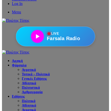
Log In
Menu
●
LIVE
Farsala Radio
Αρχική
Φάρσαλα
Αγροτικά
Τοπικά – Πολιτικά
Γενικές Ειδήσεις
Αθλητικά
Πολιτιστικά
Αρθρογραφία
Ειδήσεις
Πολιτικά
Αθλητικά
Αγροτικά