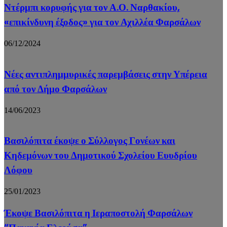
Ντέρμπι κορυφής για τον Α.Ο. Ναρθακίου,
«επικίνδυνη έξοδος» για τον Αχιλλέα Φαρσάλων
06/12/2024
Νέες αντιπλημμυρικές παρεμβάσεις στην Υπέρεια
από τον Δήμο Φαρσάλων
14/06/2023
Βασιλόπιτα έκοψε ο Σύλλογος Γονέων και
Κηδεμόνων του Δημοτικού Σχολείου Ευυδρίου
Λόφου
25/01/2023
Έκοψε Βασιλόπιτα η Ιεραποστολή Φαρσάλων