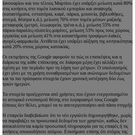
Ιανουαρίου και του τέλους Μαρτίου έχει υπάρξει μείωση κατά 80%
στις κινήσεις στο τομέα λιανικού εμπορίου και αναψυχής
(καταστήματα, εστιατόρια, καφέ, πάρκα, μουσεία, βιβλιοθήκες,
σινεμά, θέατρα κ.ά.), μείωση 76% στον τομέα μέσων μαζικής
μεταφοράς (μετρό, λεωφορεία, τρένα κ.ά.), μείωση 55% στα
πάρκα-παραλίες-πλατείες-μαρίνες, μείωση 53% προς τους χώρους
εργασίας και μείωση 41% στα καταστήματα τροφίμων-λαϊκές
αγορές-φαρμακεία. Αντίθετα έχει υπάρξει αύξηση της κινητικότητας
κατά 20% στους χώρους κατοικίας.
Οι εκτιμήσεις της Google αφορούν το πώς οι επισκέψεις και η
διάρκεια της κάθε επίσκεψης σε διάφορα μέρη έχει αλλάξει σε
σχέση με την περίοδο πριν τη λήψη των μέτρων. Ο υπολογισμός
έχει γίνει με τη χρήση συναθροισμένων και ανώνυμων δεδομένων
και τα πιο πρόσφατα στοιχεία έχουν χρονική υστέρηση δύο έως
τριών ημερών.
Τα στοιχεία προέρχονται από χρήστες που έχουν ενεργοποιημένο
το ιστορικό εντοπισμού θέσης στο λογαριασμό τους Google
(όποιος δεν θέλει, μπορεί να το απενεργοποιήσει ανά πάσα στιγμή).
Η εταιρεία διαβεβαίωσε ότι το νέο εργαλείο δημιουργήθηκε, χωρίς
να παραβιάζει τα προσωπικά δεδομένα των χρηστών, καθώς δεν
αποκαλύπτεται καμία προσωπική πληροφορία για τις επαφές ή τις
κινήσεις οποιουδήποτε ατόμου. Επισήμανε επίσης ότι στόχος της