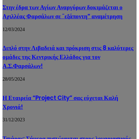
Στην έδρα των Αγίων Αναργύρων δοκιμάζεται ο
Αχιλλέας Φαρσάλων σε ¨εξάποντη” αναμέτρηση
12/03/2024
Διπλό στην Λιβαδειά και πρόκριση στις 8 καλύτερες
ομάδες της Κεντρικής Ελλάδος για τον
Α.Σ.Φαρσάλων!
28/05/2024
Η Εταιρεία “Project City” σας εύχεται Καλή
Χρονιά!
31/12/2023
Τσιάρας: Σήμερα πιστώνονται στους λογαριασμούς