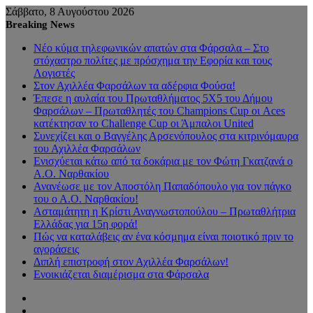
Σάββατο, 8 Αυγούστου 2026
Breaking News
Νέο κύμα τηλεφωνικών απατών στα Φάρσαλα – Στο
στόχαστρο πολίτες με πρόσχημα την Εφορία και τους
Λογιστές
Στον Αχιλλέα Φαρσάλων τα αδέρφια Φούσα!
Έπεσε η αυλαία του Πρωταθλήματος 5Χ5 του Δήμου
Φαρσάλων – Πρωταθλητές του Champions Cup οι Aces
κατέκτησαν το Challenge Cup οι Άμπαλοι United
Συνεχίζει και ο Βαγγέλης Αρσενόπουλος στα κιτρινόμαυρα
του Αχιλλέα Φαρσάλων
Ενισχύεται κάτω από τα δοκάρια με τον Φώτη Γκατζανά ο
Α.Ο. Ναρθακίου
Ανανέωσε με τον Αποστόλη Παπαδόπουλο για τον πάγκο
του ο Α.Ο. Ναρθακίου!
Ασταμάτητη η Κρίστι Αναγνωστοπούλου – Πρωταθλήτρια
Ελλάδας για 15η φορά!
Πώς να καταλάβεις αν ένα κόσμημα είναι ποιοτικό πριν το
αγοράσεις
Διπλή επιστροφή στον Αχιλλέα Φαρσάλων!
Ενοικιάζεται διαμέρισμα στα Φάρσαλα
Sidebar
Random