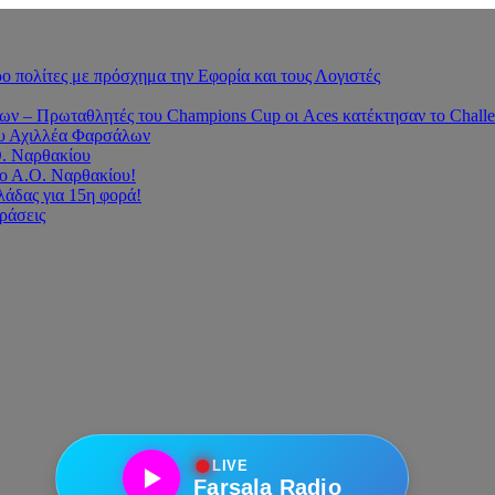
 πολίτες με πρόσχημα την Εφορία και τους Λογιστές
 – Πρωταθλητές του Champions Cup οι Aces κατέκτησαν το Challe
του Αχιλλέα Φαρσάλων
Ο. Ναρθακίου
ο Α.Ο. Ναρθακίου!
άδας για 15η φορά!
οράσεις
●
LIVE
Farsala Radio