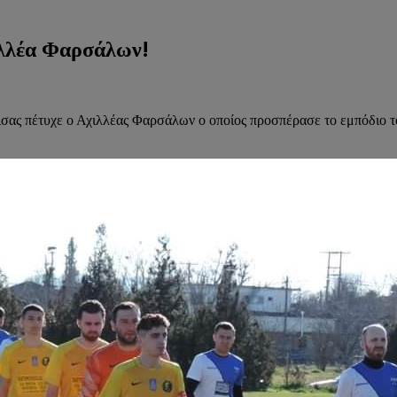
ιλλέα Φαρσάλων!
σας πέτυχε ο Αχιλλέας Φαρσάλων ο οποίος προσπέρασε το εμπόδιο τ