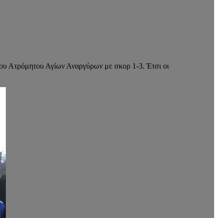
ου Ατρόμητου Αγίων Αναργύρων με σκορ 1-3. Έτσι οι