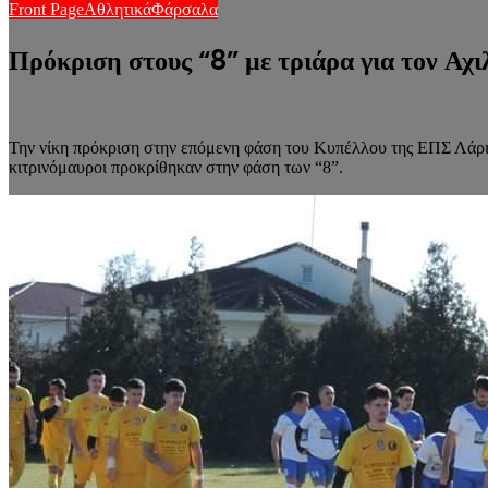
Front Page
Αθλητικά
Φάρσαλα
Πρόκριση στους “8” με τριάρα για τον Αχ
Την νίκη πρόκριση στην επόμενη φάση του Κυπέλλου της ΕΠΣ Λάρι
κιτρινόμαυροι προκρίθηκαν στην φάση των “8”.