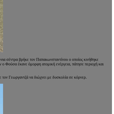
ώνια σέντρα βρήκε τον Παπακωνσταντίνου ο οποίος κινήθηκε
ταν ο Φούσα έκανε όμορφη ατομική ενέργεια, πάτησε περιοχή και
ε τον Γεωργαντζά να διώχνει με δυσκολία σε κόρνερ.