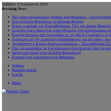
Σάββατο, 8 Αυγούστου 2026
Breaking News
Νέο κύμα τηλεφωνικών απατών στα Φάρσαλα – Στο στόχαστρο
Στον Αχιλλέα Φαρσάλων τα αδέρφια Φούσα!
Έπεσε η αυλαία του Πρωταθλήματος 5Χ5 του Δήμου Φαρσάλων
Συνεχίζει και ο Βαγγέλης Αρσενόπουλος στα κιτρινόμαυρα 
Ενισχύεται κάτω από τα δοκάρια με τον Φώτη Γκατζανά ο Α.
Ανανέωσε με τον Αποστόλη Παπαδόπουλο για τον πάγκο του 
Ασταμάτητη η Κρίστι Αναγνωστοπούλου – Πρωταθλήτρια Ελλ
Πώς να καταλάβεις αν ένα κόσμημα είναι ποιοτικό πριν το αγ
Διπλή επιστροφή στον Αχιλλέα Φαρσάλων!
Ενοικιάζεται διαμέρισμα στα Φάρσαλα
Sidebar
Random Article
Log In
Menu