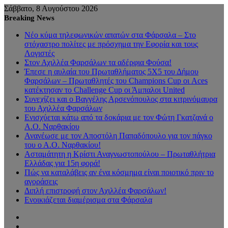
Σάββατο, 8 Αυγούστου 2026
Breaking News
Νέο κύμα τηλεφωνικών απατών στα Φάρσαλα – Στο
στόχαστρο πολίτες με πρόσχημα την Εφορία και τους
Λογιστές
Στον Αχιλλέα Φαρσάλων τα αδέρφια Φούσα!
Έπεσε η αυλαία του Πρωταθλήματος 5Χ5 του Δήμου
Φαρσάλων – Πρωταθλητές του Champions Cup οι Aces
κατέκτησαν το Challenge Cup οι Άμπαλοι United
Συνεχίζει και ο Βαγγέλης Αρσενόπουλος στα κιτρινόμαυρα
του Αχιλλέα Φαρσάλων
Ενισχύεται κάτω από τα δοκάρια με τον Φώτη Γκατζανά ο
Α.Ο. Ναρθακίου
Ανανέωσε με τον Αποστόλη Παπαδόπουλο για τον πάγκο
του ο Α.Ο. Ναρθακίου!
Ασταμάτητη η Κρίστι Αναγνωστοπούλου – Πρωταθλήτρια
Ελλάδας για 15η φορά!
Πώς να καταλάβεις αν ένα κόσμημα είναι ποιοτικό πριν το
αγοράσεις
Διπλή επιστροφή στον Αχιλλέα Φαρσάλων!
Ενοικιάζεται διαμέρισμα στα Φάρσαλα
Sidebar
Random