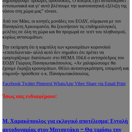
δημιουργούμε πρόωρες προσδοκίες. Ο κόσμος έχει ανταποκριθεί
εντυπωσιακά και γι’ αυτό βλέπουμε την ικανοποιητική εξέλιξη της
νόσου στη χώρα μας” τόνισε.
Από τον Μάιο, οι κινητές μονάδες του ΕΟΔΥ, σύμφωνα με τον
Παναγιώτη Αρκουμανέα, θα ξεκινήσουν τις επιδημιολογικές
μελέτες σε όλη τη χώρα και θα προχωρά σε τεστ του πληθυσμού,
κυρίως αντισωμάτων.
Την εκτίμηση ότι η καμπύλη των κρουσμάτων κορονοϊού
«επιπεδώνεται» αλλά αυτό δεν σημαίνει ότι πρέπει να
εφησυχάζουμε διατύπωσε στο ΘΕΜΑ 104,6 ο αντιπρόεδρος του
ΕΟΔΥ Γιώργος Παναγιωτακόπουλος. «Αν χαλαρώσουμε θα
έχουμε έκρηξη κρουσμάτων. Θέλει αυτοσυγκράτηση, υπομονή και
επιμονή» πρόσθεσε ο κ. Παναγιωτακόπουλος.
Facebook
Twitter
Pinterest
WhatsApp
Viber
Share via Email
Print
Ίσως σας ενδιαφέρουν:
Μ. Χαρακόπουλος για εκλογικό αποτέλεσμα: Εντολή
αυτοδυναμίας στον Μητσοτάκη – Θα τιμήσω την