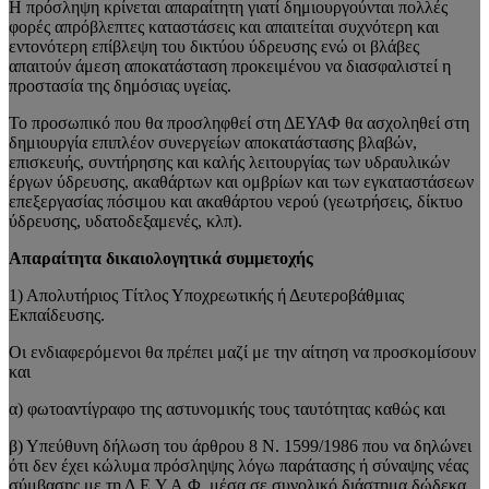
Η πρόσληψη κρίνεται απαραίτητη γιατί δημιουργούνται πολλές
φορές απρόβλεπτες καταστάσεις και απαιτείται συχνότερη και
εντονότερη επίβλεψη του δικτύου ύδρευσης ενώ οι βλάβες
απαιτούν άμεση αποκατάσταση προκειμένου να διασφαλιστεί η
προστασία της δημόσιας υγείας.
Το προσωπικό που θα προσληφθεί στη ΔΕΥΑΦ θα ασχοληθεί στη
δημιουργία επιπλέον συνεργείων αποκατάστασης βλαβών,
επισκευής, συντήρησης και καλής λειτουργίας των υδραυλικών
έργων ύδρευσης, ακαθάρτων και ομβρίων και των εγκαταστάσεων
επεξεργασίας πόσιμου και ακαθάρτου νερού (γεωτρήσεις, δίκτυο
ύδρευσης, υδατοδεξαμενές, κλπ).
Απαραίτητα δικαιολογητικά συμμετοχής
1) Απολυτήριος Τίτλος Υποχρεωτικής ή Δευτεροβάθμιας
Εκπαίδευσης.
Οι ενδιαφερόμενοι θα πρέπει μαζί με την αίτηση να προσκομίσουν
και
α) φωτοαντίγραφο της αστυνομικής τους ταυτότητας καθώς και
β) Υπεύθυνη δήλωση του άρθρου 8 Ν. 1599/1986 που να δηλώνει
ότι δεν έχει κώλυμα πρόσληψης λόγω παράτασης ή σύναψης νέας
σύμβασης με τη Δ.Ε.Υ.Α.Φ. μέσα σε συνολικό διάστημα δώδεκα