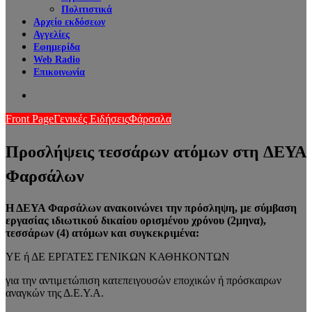
Πολιτιστικά
Αρχείο εκδόσεων
Αγγελίες
Εφημερίδα
Web Radio
Επικοινωνία
Search
for
Front Page
Γενικές Ειδήσεις
Φάρσαλα
Προσλήψεις τεσσάρων ατόμων στη ΔΕΥΑ
Φαρσάλων
Η ΔΕΥΑ Φαρσάλων ανακοινώνει την πρόσληψη, με σύμβαση
εργασίας ιδιωτικού δικαίου ορισμένου χρόνου (2μηνα),
τεσσάρων (4) ατόμων και συγκεκριμένα:
ΥΕ ή ΔΕ ΕΡΓΑΤΕΣ ΓΕΝΙΚΩΝ ΚΑΘΗΚΟΝΤΩΝ
για την αντιμετώπιση κατεπειγουσών εποχικών ή πρόσκαιρων
αναγκών της Δ.Ε.Υ.Α.