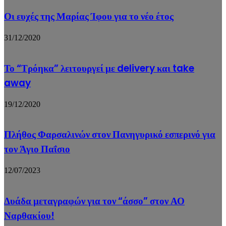
Οι ευχές της Μαρίας Ίφου για το νέο έτος
31/12/2020
Το “Τρόηκα” λειτουργεί με delivery και take
away
19/12/2020
Πλήθος Φαρσαλινών στον Πανηγυρικό εσπερινό για
τον Άγιο Παΐσιο
12/07/2023
Δυάδα μεταγραφών για τον “άσσο” στον ΑΟ
Ναρθακίου!