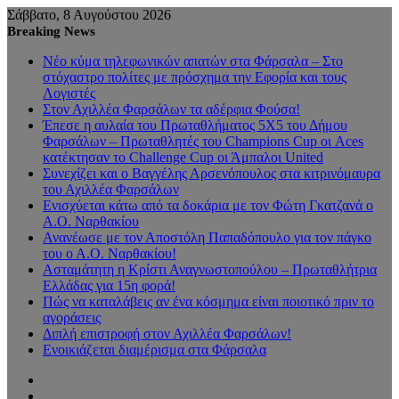
Σάββατο, 8 Αυγούστου 2026
Breaking News
Νέο κύμα τηλεφωνικών απατών στα Φάρσαλα – Στο
στόχαστρο πολίτες με πρόσχημα την Εφορία και τους
Λογιστές
Στον Αχιλλέα Φαρσάλων τα αδέρφια Φούσα!
Έπεσε η αυλαία του Πρωταθλήματος 5Χ5 του Δήμου
Φαρσάλων – Πρωταθλητές του Champions Cup οι Aces
κατέκτησαν το Challenge Cup οι Άμπαλοι United
Συνεχίζει και ο Βαγγέλης Αρσενόπουλος στα κιτρινόμαυρα
του Αχιλλέα Φαρσάλων
Ενισχύεται κάτω από τα δοκάρια με τον Φώτη Γκατζανά ο
Α.Ο. Ναρθακίου
Ανανέωσε με τον Αποστόλη Παπαδόπουλο για τον πάγκο
του ο Α.Ο. Ναρθακίου!
Ασταμάτητη η Κρίστι Αναγνωστοπούλου – Πρωταθλήτρια
Ελλάδας για 15η φορά!
Πώς να καταλάβεις αν ένα κόσμημα είναι ποιοτικό πριν το
αγοράσεις
Διπλή επιστροφή στον Αχιλλέα Φαρσάλων!
Ενοικιάζεται διαμέρισμα στα Φάρσαλα
Sidebar
Random