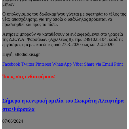
μηνών.
Ο υπολογισμός του δωδεκαμήνου γίνεται με αφετηρία το τέλος της
νέας απασχόλησης, για την οποία ο υπάλληλος πρόκειται να
προσληφθεί και προς τα πίσω.
Αιτήσεις μπορούν να καταθέσουν οι ενδιαφερόμενοι στα γραφεία
της Δ.Ε.Υ.Α. Φαρσάλων (Αχιλλέως 8), τηλ. 2491025104, κατά τις
εργάσιμες ημέρες και ώρες από 27-3-2020 έως και 2-4-2020.
Πηγή: aftodioikisi.gr
Facebook
Twitter
Pinterest
WhatsApp
Viber
Share via Email
Print
Ίσως σας ενδιαφέρουν:
Σήμερα η κεντρική ομιλία του Σωκράτη Αλειφτήρα
στα Φάρσαλα
07/06/2024