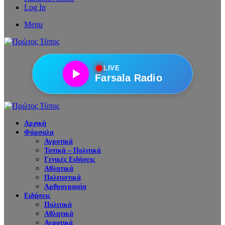
Log In
Menu
●
LIVE
Farsala Radio
Αρχική
Φάρσαλα
Αγροτικά
Τοπικά – Πολιτικά
Γενικές Ειδήσεις
Αθλητικά
Πολιτιστικά
Αρθρογραφία
Ειδήσεις
Πολιτικά
Αθλητικά
Αγροτικά