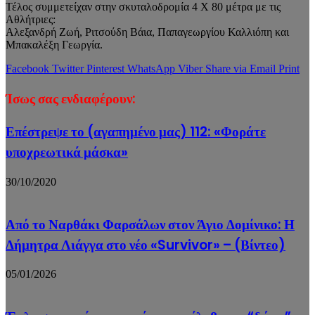
Τέλος συμμετείχαν στην σκυταλοδρομία 4 Χ 80 μέτρα με τις
Αθλήτριες:
Αλεξανδρή Ζωή, Ριτσούδη Βάια, Παπαγεωργίου Καλλιόπη και
Μπακαλέξη Γεωργία.
Facebook
Twitter
Pinterest
WhatsApp
Viber
Share via Email
Print
Ίσως σας ενδιαφέρουν:
Επέστρεψε το (αγαπημένο μας) 112: «Φοράτε
υποχρεωτικά μάσκα»
30/10/2020
Από το Ναρθάκι Φαρσάλων στον Άγιο Δομίνικο: Η
Δήμητρα Λιάγγα στο νέο «Survivor» – (Βίντεο)
05/01/2026