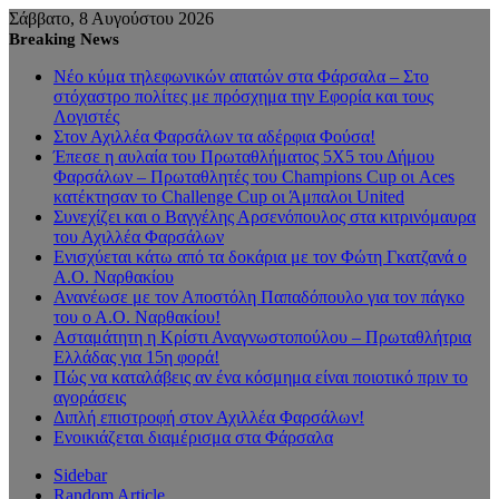
Σάββατο, 8 Αυγούστου 2026
Breaking News
Νέο κύμα τηλεφωνικών απατών στα Φάρσαλα – Στο
στόχαστρο πολίτες με πρόσχημα την Εφορία και τους
Λογιστές
Στον Αχιλλέα Φαρσάλων τα αδέρφια Φούσα!
Έπεσε η αυλαία του Πρωταθλήματος 5Χ5 του Δήμου
Φαρσάλων – Πρωταθλητές του Champions Cup οι Aces
κατέκτησαν το Challenge Cup οι Άμπαλοι United
Συνεχίζει και ο Βαγγέλης Αρσενόπουλος στα κιτρινόμαυρα
του Αχιλλέα Φαρσάλων
Ενισχύεται κάτω από τα δοκάρια με τον Φώτη Γκατζανά ο
Α.Ο. Ναρθακίου
Ανανέωσε με τον Αποστόλη Παπαδόπουλο για τον πάγκο
του ο Α.Ο. Ναρθακίου!
Ασταμάτητη η Κρίστι Αναγνωστοπούλου – Πρωταθλήτρια
Ελλάδας για 15η φορά!
Πώς να καταλάβεις αν ένα κόσμημα είναι ποιοτικό πριν το
αγοράσεις
Διπλή επιστροφή στον Αχιλλέα Φαρσάλων!
Ενοικιάζεται διαμέρισμα στα Φάρσαλα
Sidebar
Random Article