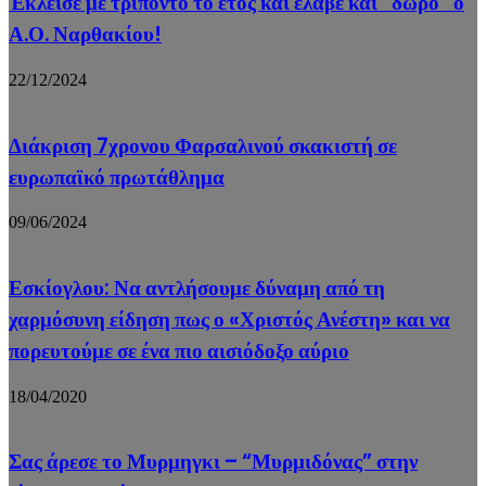
Έκλεισε με τρίποντο το έτος και έλαβε και “δώρο” ο
Α.Ο. Ναρθακίου!
22/12/2024
Διάκριση 7χρονου Φαρσαλινού σκακιστή σε
ευρωπαϊκό πρωτάθλημα
09/06/2024
Εσκίογλου: Να αντλήσουμε δύναμη από τη
χαρμόσυνη είδηση πως ο «Χριστός Ανέστη» και να
πορευτούμε σε ένα πιο αισιόδοξο αύριο
18/04/2020
Σας άρεσε το Μυρμηγκι – “Μυρμιδόνας” στην