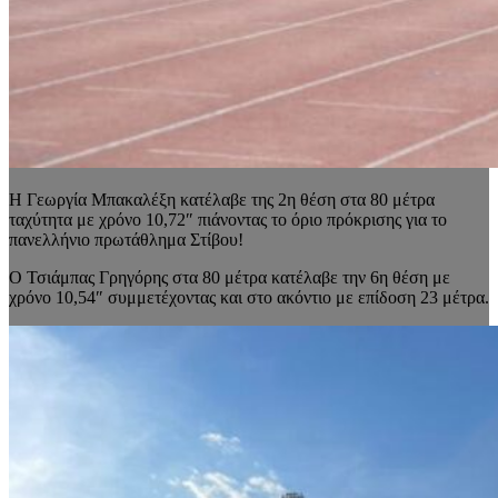
Η Γεωργία Μπακαλέξη κατέλαβε της 2η θέση στα 80 μέτρα
ταχύτητα με χρόνο 10,72″ πιάνοντας το όριο πρόκρισης για το
πανελλήνιο πρωτάθλημα Στίβου!
Ο Τσιάμπας Γρηγόρης στα 80 μέτρα κατέλαβε την 6η θέση με
χρόνο 10,54″ συμμετέχοντας και στο ακόντιο με επίδοση 23 μέτρα.