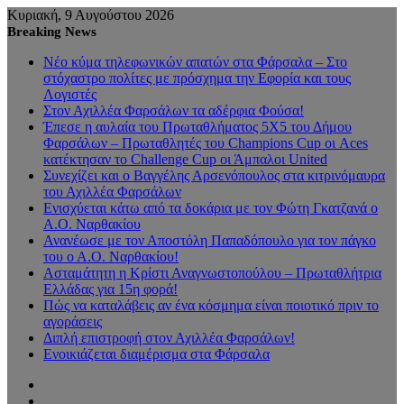
Κυριακή, 9 Αυγούστου 2026
Breaking News
Νέο κύμα τηλεφωνικών απατών στα Φάρσαλα – Στο
στόχαστρο πολίτες με πρόσχημα την Εφορία και τους
Λογιστές
Στον Αχιλλέα Φαρσάλων τα αδέρφια Φούσα!
Έπεσε η αυλαία του Πρωταθλήματος 5Χ5 του Δήμου
Φαρσάλων – Πρωταθλητές του Champions Cup οι Aces
κατέκτησαν το Challenge Cup οι Άμπαλοι United
Συνεχίζει και ο Βαγγέλης Αρσενόπουλος στα κιτρινόμαυρα
του Αχιλλέα Φαρσάλων
Ενισχύεται κάτω από τα δοκάρια με τον Φώτη Γκατζανά ο
Α.Ο. Ναρθακίου
Ανανέωσε με τον Αποστόλη Παπαδόπουλο για τον πάγκο
του ο Α.Ο. Ναρθακίου!
Ασταμάτητη η Κρίστι Αναγνωστοπούλου – Πρωταθλήτρια
Ελλάδας για 15η φορά!
Πώς να καταλάβεις αν ένα κόσμημα είναι ποιοτικό πριν το
αγοράσεις
Διπλή επιστροφή στον Αχιλλέα Φαρσάλων!
Ενοικιάζεται διαμέρισμα στα Φάρσαλα
Sidebar
Random