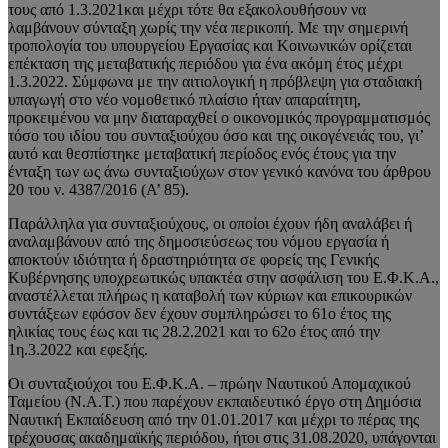
τους από 1.3.2021και μέχρι τότε θα εξακολουθήσουν να
λαμβάνουν σύνταξη χωρίς την νέα περικοπή. Με την σημερινή
τροπολογία του υπουργείου Εργασίας και Κοινωνικών ορίζεται
επέκταση της μεταβατικής περιόδου για ένα ακόμη έτος μέχρι
1.3.2022. Σύμφωνα με την αιτιολογική η πρόβλεψη για σταδιακή
υπαγωγή στο νέο νομοθετικό πλαίσιο ήταν απαραίτητη,
προκειμένου να μην διαταραχθεί ο οικονομικός προγραμματισμός
τόσο του ιδίου του συνταξιούχου όσο και της οικογένειάς του, γι’
αυτό και θεσπίστηκε μεταβατική περίοδος ενός έτους για την
ένταξη των ως άνω συνταξιούχων στον γενικό κανόνα του άρθρου
20 του ν. 4387/2016 (Α’ 85).
Παράλληλα για συνταξιούχους, οι οποίοι έχουν ήδη αναλάβει ή
αναλαμβάνουν από της δημοσιεύσεως του νόμου εργασία ή
αποκτούν ιδιότητα ή δραστηριότητα σε φορείς της Γενικής
Κυβέρνησης υποχρεωτικώς υπακτέα στην ασφάλιση του Ε.Φ.Κ.Α.,
αναστέλλεται πλήρως η καταβολή των κύριων και επικουρικών
συντάξεων εφόσον δεν έχουν συμπληρώσει το 61o έτος της
ηλικίας τους έως και τις 28.2.2021 και το 62ο έτος από την
1η.3.2022 και εφεξής.
Οι συνταξιούχοι του Ε.Φ.Κ.Α. – πρώην Ναυτικού Απομαχικού
Ταμείου (Ν.Α.Τ.) που παρέχουν εκπαιδευτικό έργο στη Δημόσια
Ναυτική Εκπαίδευση από την 01.01.2017 και μέχρι το πέρας της
τρέχουσας ακαδημαϊκής περιόδου, ήτοι στις 31.08.2020, υπάγονται