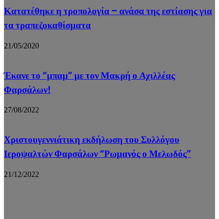
Κατατέθηκε η τροπολογία – ανάσα της εστίασης για
τα τραπεζοκαθίσματα
21/05/2020
Έκανε το “μπαμ” με τον Μακρή ο Αχιλλέας
Φαρσάλων!
27/08/2022
Χριστουγεννιάτικη εκδήλωση του Συλλόγου
Ιεροψαλτών Φαρσάλων “Ρωμανός ο Μελωδός”
21/12/2022