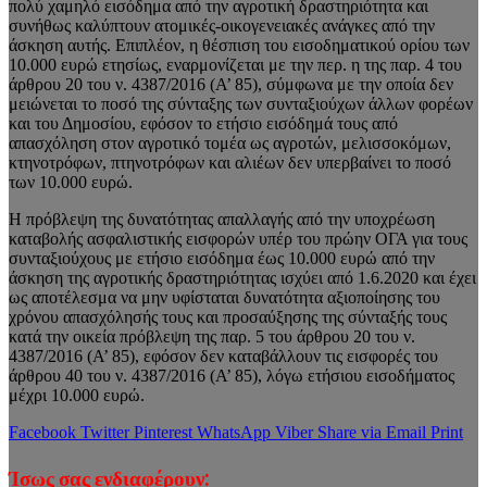
πολύ χαμηλό εισόδημα από την αγροτική δραστηριότητα και
συνήθως καλύπτουν ατομικές-οικογενειακές ανάγκες από την
άσκηση αυτής. Επιπλέον, η θέσπιση του εισοδηματικού ορίου των
10.000 ευρώ ετησίως, εναρμονίζεται με την περ. η της παρ. 4 του
άρθρου 20 του ν. 4387/2016 (Α’ 85), σύμφωνα με την οποία δεν
μειώνεται το ποσό της σύνταξης των συνταξιούχων άλλων φορέων
και του Δημοσίου, εφόσον το ετήσιο εισόδημά τους από
απασχόληση στον αγροτικό τομέα ως αγροτών, μελισσοκόμων,
κτηνοτρόφων, πτηνοτρόφων και αλιέων δεν υπερβαίνει το ποσό
των 10.000 ευρώ.
Η πρόβλεψη της δυνατότητας απαλλαγής από την υποχρέωση
καταβολής ασφαλιστικής εισφορών υπέρ του πρώην ΟΓΑ για τους
συνταξιούχους με ετήσιο εισόδημα έως 10.000 ευρώ από την
άσκηση της αγροτικής δραστηριότητας ισχύει από 1.6.2020 και έχει
ως αποτέλεσμα να μην υφίσταται δυνατότητα αξιοποίησης του
χρόνου απασχόλησής τους και προσαύξησης της σύνταξής τους
κατά την οικεία πρόβλεψη της παρ. 5 του άρθρου 20 του ν.
4387/2016 (Α’ 85), εφόσον δεν καταβάλλουν τις εισφορές του
άρθρου 40 του ν. 4387/2016 (Α’ 85), λόγω ετήσιου εισοδήματος
μέχρι 10.000 ευρώ.
Facebook
Twitter
Pinterest
WhatsApp
Viber
Share via Email
Print
Ίσως σας ενδιαφέρουν: