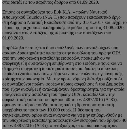
στις διατάξεις του παρόντος άρθρου από 01.09.2020.
Επίσης οι συνταξιούχοι του Ε.Φ.Κ.Α. – πρώην Ναυτικού
Απομαχικού Ταμείου (Ν.Α.Τ.) που παρέχουν εκπαιδευτικό έργο
στη Δημόσια Ναυτική Εκπαίδευση από την 01.01.2017 και μέχρι το
πέρας της τρέχουσας ακαδημαϊκής περιόδου, ήτοι στις 31.08.2020,
υπάγονται στις διατάξεις της περικοπής των συντάξεων από
01.09.2020.
Παράλληλα θεσπίζεται όριο απαλλαγής των συνταξιούχων που
ασκούν δραστηριότητα υπακτέα στην ασφάλιση του πρώην ΟΓΑ
από την υποχρέωση καταβολής εισφορών, προκειμένου να
αποφευχθεί η δυσανάλογη επιβάρυνση στο εισόδημα τους και να
στηριχθεί η αγροτική δραστηριότητα σε μια ιδιαίτερα δύσκολη
περίοδο εξαιτίας των συνεχιζόμενων συνεπειών της υγειονομικής
κρίσης στην οικονομία. Με την προτεινόμενη διάταξη ορίζεται ότι
οι συνταξιούχοι πρώην φορέων κύριας ασφάλισης ή του Δημοσίου
που είχαν αναλάβει ή αναλαμβάνουν δραστηριότητα, για την οποία
υπάγονται στην ασφάλιση του πρώην ΟΓΑ, καταβάλλουν την
ασφαλιστική εισφορά του άρθρου 40 του ν. 4387/2016 (Α’ 85),
εφόσον το ετήσιο εισόδημα τους από τη δραστηριότητα αυτή
υπερβαίνει το ποσό των 10.000 ευρώ. Η θέσπιση του
συγκεκριμένου ορίου είναι αναγκαία για να μην επιβαρυνθούν με
την υποχρέωση καταβολής ασφαλιστικών εισφορών του άρθρου 40
του ν. 4387/2016 (Α’ 85), συνταξιούχοι, οι οποίοι αποκομίζουν