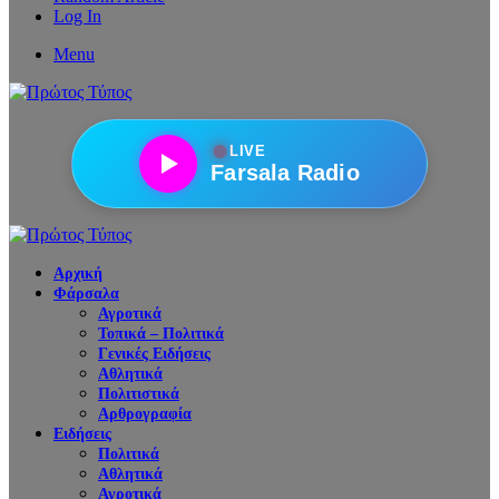
Log In
Menu
●
LIVE
Farsala Radio
Αρχική
Φάρσαλα
Αγροτικά
Τοπικά – Πολιτικά
Γενικές Ειδήσεις
Αθλητικά
Πολιτιστικά
Αρθρογραφία
Ειδήσεις
Πολιτικά
Αθλητικά
Αγροτικά