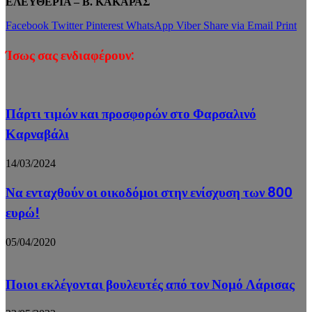
ΕΛΕΥΘΕΡΙΑ – Β. ΚΑΚΑΡΑΣ
Facebook
Twitter
Pinterest
WhatsApp
Viber
Share via Email
Print
Ίσως σας ενδιαφέρουν:
Πάρτι τιμών και προσφορών στο Φαρσαλινό
Καρναβάλι
14/03/2024
Να ενταχθούν οι οικοδόμοι στην ενίσχυση των 800
ευρώ!
05/04/2020
Ποιοι εκλέγονται βουλευτές από τον Νομό Λάρισας