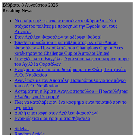
Σάββατο, 8 Αυγούστου 2026
Breaking News
Νέο κύμα τηλεφωνικών απατών στα Φάρσαλα – Στο
στόχαστρο πολίτες με πρόσχημα την Εφορία και τους
Λογιστές
Στον Αχιλλέα Φαρσάλων τα αδέρφια Φούσα!
Έπεσε η αυλαία του Πρωταθλήματος 5Χ5 του Δήμου
Φαρσάλων – Πρωταθλητές του Champions Cup οι Aces
κατέκτησαν το Challenge Cup οι Άμπαλοι United
Συνεχίζει και ο Βαγγέλης Αρσενόπουλος στα κιτρινόμαυρα
του Αχιλλέα Φαρσάλων
Ενισχύεται κάτω από τα δοκάρια με τον Φώτη Γκατζανά ο
Α.Ο. Ναρθακίου
Ανανέωσε με τον Αποστόλη Παπαδόπουλο για τον πάγκο
του ο Α.Ο. Ναρθακίου!
Ασταμάτητη η Κρίστι Αναγνωστοπούλου – Πρωταθλήτρια
Ελλάδας για 15η φορά!
Πώς να καταλάβεις αν ένα κόσμημα είναι ποιοτικό πριν το
αγοράσεις
Διπλή επιστροφή στον Αχιλλέα Φαρσάλων!
Ενοικιάζεται διαμέρισμα στα Φάρσαλα
Sidebar
Random Article