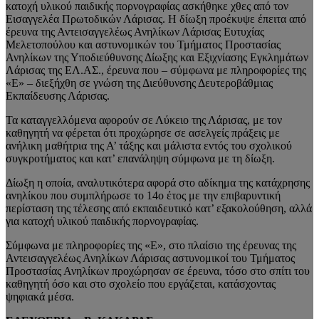
κατοχή υλικού παιδικής πορνογραφίας ασκήθηκε χθες από τον
Εισαγγελέα Πρωτοδικών Λάρισας. Η δίωξη προέκυψε έπειτα από
έρευνα της Αντεισαγγελέως Ανηλίκων Λάρισας Ευτυχίας
Μελετοπούλου και αστυνομικών του Τμήματος Προστασίας
Ανηλίκων της Υποδιεύθυνσης Δίωξης και Εξιχνίασης Εγκλημάτων
Λάρισας της ΕΛ.ΑΣ., έρευνα που – σύμφωνα με πληροφορίες της
«Ε» – διεξήχθη σε γνώση της Διεύθυνσης Δευτεροβάθμιας
Εκπαίδευσης Λάρισας.
Τα καταγγελλόμενα αφορούν σε Λύκειο της Λάρισας, με τον
καθηγητή να φέρεται ότι προχώρησε σε ασελγείς πράξεις με
ανήλικη μαθήτρια της Α’ τάξης και μάλιστα εντός του σχολικού
συγκροτήματος και κατ’ επανάληψη σύμφωνα με τη δίωξη.
Δίωξη η οποία, αναλυτικότερα αφορά στο αδίκημα της κατάχρησης
ανηλίκου που συμπλήρωσε το 14ο έτος με την επιβαρυντική
περίσταση της τέλεσης από εκπαιδευτικό κατ’ εξακολούθηση, αλλά
για κατοχή υλικού παιδικής πορνογραφίας.
Σύμφωνα με πληροφορίες της «Ε», στο πλαίσιο της έρευνας της
Αντεισαγγελέως Ανηλίκων Λάρισας αστυνομικοί του Τμήματος
Προστασίας Ανηλίκων προχώρησαν σε έρευνα, τόσο στο σπίτι του
καθηγητή όσο και στο σχολείο που εργάζεται, κατάσχοντας
ψηφιακά μέσα.