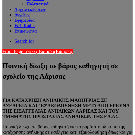
Πολιτιστικά
Αρχείο εκδόσεων
Αγγελίες
Εφημερίδα
Web Radio
Επικοινωνία
Search for
Front Page
Γενικές Ειδήσεις
Ειδήσεις
Ποινική δίωξη σε βάρος καθηγητή σε
σχολείο της Λάρισας
ΓΙΑ ΚΑΤΑΧΡΗΣΗ ΑΝΗΛΙΚΗΣ ΜΑΘΗΤΡΙΑΣ
ΣΕ
ΑΣΕΛΓΕΙΑ ΚΑΤ’ ΕΞΑΚΟΛΟΥΘΗΣΗ
ΜΕΤΑ ΑΠΟ ΕΡΕΥΝΑ
ΤΗΣ ΕΙΣΑΓΓΕΛΙΑΣ
ΑΝΗΛΙΚΩΝ ΛΑΡΙΣΑΣ ΚΑΙ ΤΟΥ
ΤΜΗΜΑΤΟΣ
ΠΡΟΣΤΑΣΙΑΣ ΑΝΗΛΙΚΩΝ ΤΗΣ ΕΛ.ΑΣ.
Ποινική δίωξη σε βάρος καθηγητή για το βαρύτατο αδίκημα της
κατάχρησης ανήλικης σε ασέλγεια κατ’ εξακολούθηση όπως και για