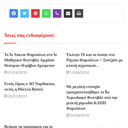
Ίσως σας ενδιαφέρουν:
Το 1ο Λύκειο Φαρσάλων στο 1ο
Έκλεψε ΙΧ και το έκαψε στο
Μαθητικό Φεστιβάλ Αρχαίου
Ρήγαιο Φαρσάλων – Συνέχισε με
Θεάτρου «Εφήβων Δρώμενα»
κλοπή αγροτικού…
01/04/2025
13/06/2024
Εντός έδρας ο ΑΟ Ναρθακίου,
Με μεγάλη επιτυχία
εκτός η Θύελλα Βασιλί
πραγματοποιήθηκε το 5ο
20/01/2023
Χορωδιακό Φεστιβάλ από την
μεικτή χορωδία ΚΑΠΗ
Φαρσάλων
20/06/2025
Βγήκαν τα πορίσματα για το