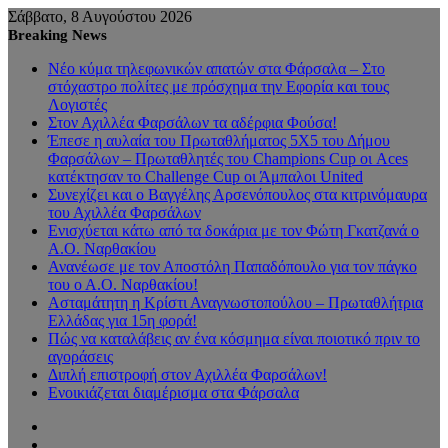
Σάββατο, 8 Αυγούστου 2026
Breaking News
Νέο κύμα τηλεφωνικών απατών στα Φάρσαλα – Στο
στόχαστρο πολίτες με πρόσχημα την Εφορία και τους
Λογιστές
Στον Αχιλλέα Φαρσάλων τα αδέρφια Φούσα!
Έπεσε η αυλαία του Πρωταθλήματος 5Χ5 του Δήμου
Φαρσάλων – Πρωταθλητές του Champions Cup οι Aces
κατέκτησαν το Challenge Cup οι Άμπαλοι United
Συνεχίζει και ο Βαγγέλης Αρσενόπουλος στα κιτρινόμαυρα
του Αχιλλέα Φαρσάλων
Ενισχύεται κάτω από τα δοκάρια με τον Φώτη Γκατζανά ο
Α.Ο. Ναρθακίου
Ανανέωσε με τον Αποστόλη Παπαδόπουλο για τον πάγκο
του ο Α.Ο. Ναρθακίου!
Ασταμάτητη η Κρίστι Αναγνωστοπούλου – Πρωταθλήτρια
Ελλάδας για 15η φορά!
Πώς να καταλάβεις αν ένα κόσμημα είναι ποιοτικό πριν το
αγοράσεις
Διπλή επιστροφή στον Αχιλλέα Φαρσάλων!
Ενοικιάζεται διαμέρισμα στα Φάρσαλα
Sidebar
Random