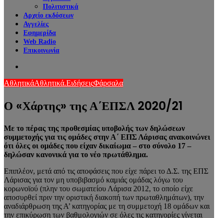
Πολιτιστικά
Αρχείο εκδόσεων
Αγγελίες
Εφημερίδα
Web Radio
Επικοινωνία
Search
for
Αθλητικά
Αθλητικά.
Ειδήσεις
Φάρσαλα
Ο «Χάρτης» της Α΄ΕΠΣΛ 2020/21
Με το πέρας της προθεσμίας υποβολής των δηλώσεων
συμμετοχής για τις ομάδες στην Α΄ ΕΠΣ Λάρισας ανακοινώνει
ότι όλες οι ομάδες που είχαν δικαίωμα – στο σύνολο 17 –
δηλώσαν κανονικά για το νέο πρωτάθλημα.
Επιπλέον, μετά από τις αποφάσεις που είχε πάρει το Δ.Σ. της ΕΠΣ
Λάρισας για τον μη υποβιβασμό καμιάς ομάδας λόγω του
κορωνοϊού (πλην του σωματείου Λάρισα 2012, το οποίο είχε
αποσυρθεί πριν την οριστική διακοπή των πρωταθλημάτων), την
αναδιάρθρωση της Α’ κατηγορίας με τη συμμετοχή 18 ομάδων και
την επικύρωση των βαθμολογιών σε όλες τις κατηγορίες γίνεται