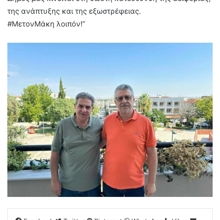
της ανάπτυξης και της εξωστρέφειας.
#ΜετονΜάκη λοιπόν!”