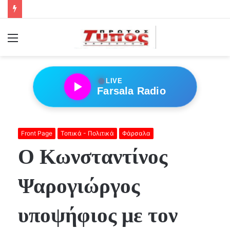
Menu
●
LIVE
Farsala Radio
Front Page
Τοπικά - Πολιτικά
Φάρσαλα
Ο Κωνσταντίνος
Ψαρογιώργος
υποψήφιος με τον