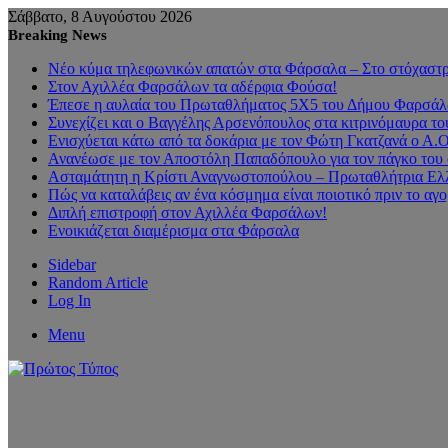
Σάββατο, 8 Αυγούστου 2026
Breaking News
Νέο κύμα τηλεφωνικών απατών στα Φάρσαλα – Στο στόχαστρο
Στον Αχιλλέα Φαρσάλων τα αδέρφια Φούσα!
Έπεσε η αυλαία του Πρωταθλήματος 5Χ5 του Δήμου Φαρσάλων
Συνεχίζει και ο Βαγγέλης Αρσενόπουλος στα κιτρινόμαυρα 
Ενισχύεται κάτω από τα δοκάρια με τον Φώτη Γκατζανά ο Α.
Ανανέωσε με τον Αποστόλη Παπαδόπουλο για τον πάγκο του 
Ασταμάτητη η Κρίστι Αναγνωστοπούλου – Πρωταθλήτρια Ελλ
Πώς να καταλάβεις αν ένα κόσμημα είναι ποιοτικό πριν το αγ
Διπλή επιστροφή στον Αχιλλέα Φαρσάλων!
Ενοικιάζεται διαμέρισμα στα Φάρσαλα
Sidebar
Random Article
Log In
Menu