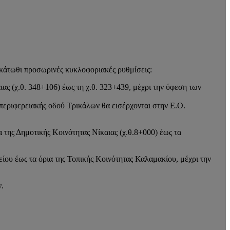
κάτωθι προσωρινές κυκλοφοριακές ρυθμίσεις:
ς (χ.θ. 348+106) έως τη χ.θ. 323+439, μέχρι την ύφεση των
 περιφερειακής οδού Τρικάλων θα εισέρχονται στην Ε.Ο.
της Δημοτικής Κοινότητας Νίκαιας (χ.θ.8+000) έως τα
ίου έως τα όρια της Τοπικής Κοινότητας Καλαμακίου, μέχρι την
.