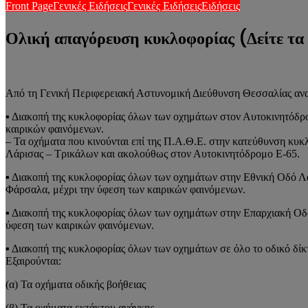
Front Page
Γενικές Ειδήσεις
Γενικές Ειδήσεις
Ειδήσεις
Ολική απαγόρευση κυκλοφορίας (Δείτε τα
Από τη Γενική Περιφερειακή Αστυνομική Διεύθυνση Θεσσαλίας ανακ
▪ Διακοπή της κυκλοφορίας όλων των οχημάτων στον Αυτοκινητόδρο
καιρικών φαινόμενων.
– Τα οχήματα που κινούνται επί της Π.Α.Θ.Ε. στην κατεύθυνση κυκ
Λάρισας – Τρικάλων και ακολούθως στον Αυτοκινητόδρομο Ε-65.
▪ Διακοπή της κυκλοφορίας όλων των οχημάτων στην Εθνική Οδό Λάρ
Φάρσαλα, μέχρι την ύφεση των καιρικών φαινόμενων.
▪ Διακοπή της κυκλοφορίας όλων των οχημάτων στην Επαρχιακή Οδό 
ύφεση των καιρικών φαινόμενων.
▪ Διακοπή της κυκλοφορίας όλων των οχημάτων σε όλο το οδικό δί
Εξαιρούνται:
(α) Τα οχήματα οδικής βοήθειας
(β) Τα οχήματα εκτάκτου ανάγκης