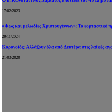
O κ. Κωνσταντίνος Δαμιανός αποτελεί τον 4ο Δημοτι
17/02/2023
«Φως και μελωδίες Χριστουγέννων»: Το εορταστικό
29/11/2024
Κορονοϊός: Αλλάζουν όλα από Δευτέρα στις λαϊκές αγ
21/03/2020