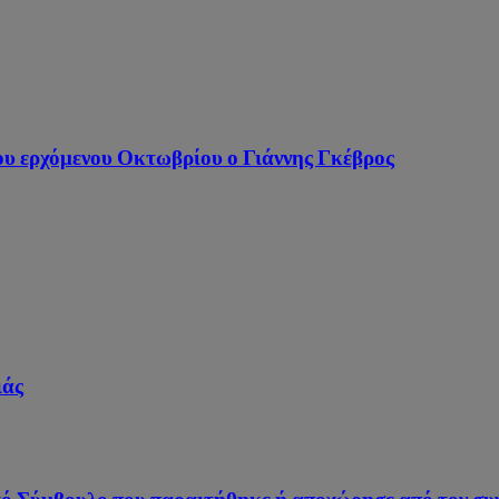
του ερχόμενου Οκτωβρίου ο Γιάννης Γκέβρος
ιάς