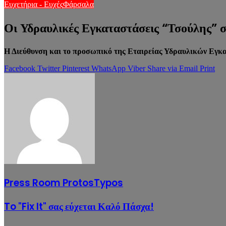
Ευχετήρια - Ευχές
Φάρσαλα
Οι Υδραυλικές Εγκαταστάσεις “Τσούλης” 
Η Διεύθυνση και το προσωπικό της Εταιρείας Υδραυλικών Εγ
Facebook
Twitter
Pinterest
WhatsApp
Viber
Share via Email
Print
Press Room ProtosTypos
To "Fix It" σας εύχεται Καλό Πάσχα!