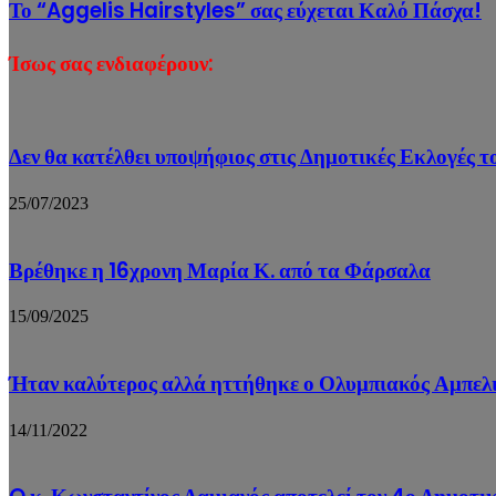
Το “Aggelis Hairstyles” σας εύχεται Καλό Πάσχα!
Ίσως σας ενδιαφέρουν:
Δεν θα κατέλθει υποψήφιος στις Δημοτικές Εκλογές 
25/07/2023
Βρέθηκε η 16χρονη Μαρία Κ. από τα Φάρσαλα
15/09/2025
Ήταν καλύτερος αλλά ηττήθηκε ο Ολυμπιακός Αμπελ
14/11/2022