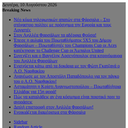
Δευτέρα, 10 Αυγούστου 2026
Breaking News
Νέο κύμα τηλεφωνικών απατών στα Φάρσαλα – Στο
στόχαστρο πολίτες με πρόσχημα την Εφορία και τους
Λογιστές
Στον Αχιλλέα Φαρσάλων τα αδέρφια Φούσα!
Έπεσε η αυλαία του Πρωταθλήματος 5Χ5 του Δήμου
Φαρσάλων – Πρωταθλητές του Champions Cup οι Aces
κατέκτησαν το Challenge Cup οι Άμπαλοι United
Συνεχίζει και ο Βαγγέλης Αρσενόπουλος στα κιτρινόμαυρα
του Αχιλλέα Φαρσάλων
Ενισχύεται κάτω από τα δοκάρια με τον Φώτη Γκατζανά ο
Α.Ο. Ναρθακίου
Ανανέωσε με τον Αποστόλη Παπαδόπουλο για τον πάγκο
του ο Α.Ο. Ναρθακίου!
Ασταμάτητη η Κρίστι Αναγνωστοπούλου – Πρωταθλήτρια
Ελλάδας για 15η φορά!
Πώς να καταλάβεις αν ένα κόσμημα είναι ποιοτικό πριν το
αγοράσεις
Διπλή επιστροφή στον Αχιλλέα Φαρσάλων!
Ενοικιάζεται διαμέρισμα στα Φάρσαλα
Sidebar
Random Article