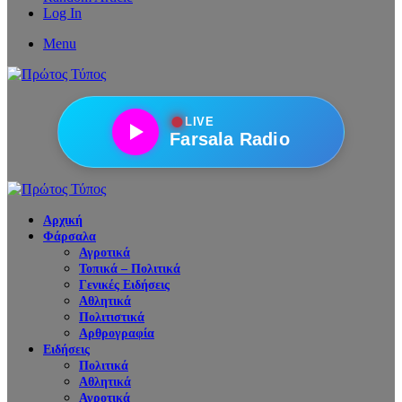
Log In
Menu
●
LIVE
Farsala Radio
Αρχική
Φάρσαλα
Αγροτικά
Τοπικά – Πολιτικά
Γενικές Ειδήσεις
Αθλητικά
Πολιτιστικά
Αρθρογραφία
Ειδήσεις
Πολιτικά
Αθλητικά
Αγροτικά