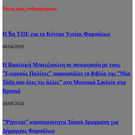
Ίσως σας ενδιαφέρουν:
Η 5η ΥΠΕ για το Κέντρο Υγείας Φαρσάλων
08/04/2026
Η Βασιλική Μπατζιφώτη σε συνεργασία με τους
“Ενεργούς Πολίτες” παρουσιάζει το βιβλίο της “Μια
Τάξη σαν όλες τις άλλες” στο Μουσικό Σχολείο στα
Βρυσιά
20/08/2024
“Ψήνεται” υποψηφιότητα Τάσου Δραχμάνη για
Δήμαρχος Φαρσάλων