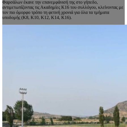
Φαρσάλων έκανε την επανεμφάνισή της στο γήπεδο,
αντιμετωπίζοντας τις Ακαδημίες K16 του συλλόγου, κλείνοντας με
τον πιο όμορφο τρόπο τη φετινή χρονιά για όλα τα τμήματα
υποδομής (K8, K10, K12, K14, K16).