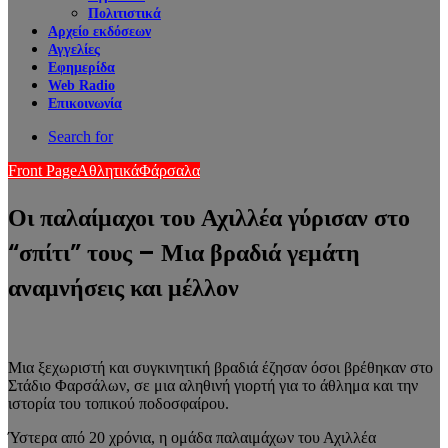
Πολιτιστικά
Αρχείο εκδόσεων
Αγγελίες
Εφημερίδα
Web Radio
Επικοινωνία
Search for
Front Page
Αθλητικά
Φάρσαλα
Οι παλαίμαχοι του Αχιλλέα γύρισαν στο
“σπίτι” τους – Μια βραδιά γεμάτη
αναμνήσεις και μέλλον
Μια ξεχωριστή και συγκινητική βραδιά έζησαν όσοι βρέθηκαν στο
Στάδιο Φαρσάλων, σε μια αληθινή γιορτή για το άθλημα και την
ιστορία του τοπικού ποδοσφαίρου.
Ύστερα από 20 χρόνια, η ομάδα παλαιμάχων του Αχιλλέα