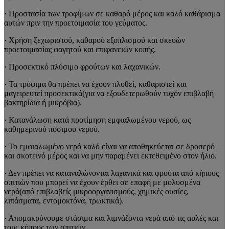
· Προστασία των τροφίμων σε καθαρό μέρος και καλό καθάρισμα
αυτών πριν την προετοιμασία του γεύματος.
· Χρήση ξεχωριστού, καθαρού εξοπλισμού και σκευών
προετοιμασίας φαγητού και επιφανειών κοπής.
· Προσεκτικό πλύσιμο φρούτων και λαχανικών.
· Τα τρόφιμα θα πρέπει να έχουν πλυθεί, καθαριστεί και
μαγειρευτεί προσεκτικά(για να εξουδετερωθούν τυχόν επιβλαβή
βακτηρίδια ή μικρόβια).
· Κατανάλωση κατά προτίμηση εμφιαλωμένου νερού, ως
καθημερινού πόσιμου νερού.
· Το εμφιαλωμένο νερό καλό είναι να αποθηκεύεται σε δροσερό
και σκοτεινό μέρος και να μην παραμένει εκτεθειμένο στον ήλιο.
· Δεν πρέπει να καταναλώνονται λαχανικά και φρούτα από κήπους
σπιτιών που μπορεί να έχουν έρθει σε επαφή με μολυσμένα
νερά(από επιβλαβείς μικροοργανισμούς, χημικές ουσίες,
λιπάσματα, εντομοκτόνα, τρωκτικά).
· Απομακρύνουμε στάσιμα και λιμνάζοντα νερά από τις αυλές και
τους κήπους των σπιτιών.