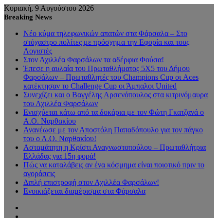
Κυριακή, 9 Αυγούστου 2026
Breaking News
Νέο κύμα τηλεφωνικών απατών στα Φάρσαλα – Στο
στόχαστρο πολίτες με πρόσχημα την Εφορία και τους
Λογιστές
Στον Αχιλλέα Φαρσάλων τα αδέρφια Φούσα!
Έπεσε η αυλαία του Πρωταθλήματος 5Χ5 του Δήμου
Φαρσάλων – Πρωταθλητές του Champions Cup οι Aces
κατέκτησαν το Challenge Cup οι Άμπαλοι United
Συνεχίζει και ο Βαγγέλης Αρσενόπουλος στα κιτρινόμαυρα
του Αχιλλέα Φαρσάλων
Ενισχύεται κάτω από τα δοκάρια με τον Φώτη Γκατζανά ο
Α.Ο. Ναρθακίου
Ανανέωσε με τον Αποστόλη Παπαδόπουλο για τον πάγκο
του ο Α.Ο. Ναρθακίου!
Ασταμάτητη η Κρίστι Αναγνωστοπούλου – Πρωταθλήτρια
Ελλάδας για 15η φορά!
Πώς να καταλάβεις αν ένα κόσμημα είναι ποιοτικό πριν το
αγοράσεις
Διπλή επιστροφή στον Αχιλλέα Φαρσάλων!
Ενοικιάζεται διαμέρισμα στα Φάρσαλα
Sidebar
Random