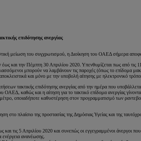
ακτικής επιδότησης ανεργίας
αστική μείωση του συγχρωτισμού, η Διοίκηση του ΟΑΕΔ σήμερα αποφά
ς και την Πέμπτη 30 Απριλίου 2020. Υπενθυμίζεται πως από τις 11 
σσόμενοι μπορούν να λαμβάνουν τις παροχές (όπως το επίδομα μακρο
) αποκλειστικά και μόνο με την υποβολή αίτησης με ηλεκτρονικό τρόπ
ιτήσεων τακτικής επιδότησης ανεργίας από την ημέρα που υποβάλλετα
ου ΟΑΕΔ, καθώς και η αίτηση για το τακτικό επίδομα ανεργίας γίνον
τρο, οποιαδήποτε καθυστέρηση στον προγραμματισμό των ραντεβού δε
κηση στο πλαίσιο της προστασίας της Δημόσιας Υγείας και της ταυτό
ς και τις 5 Απριλίου 2020 και συνεπώς οι εγγεγραμμένοι άνεργοι που
α ενέργεια ανανέωσης.