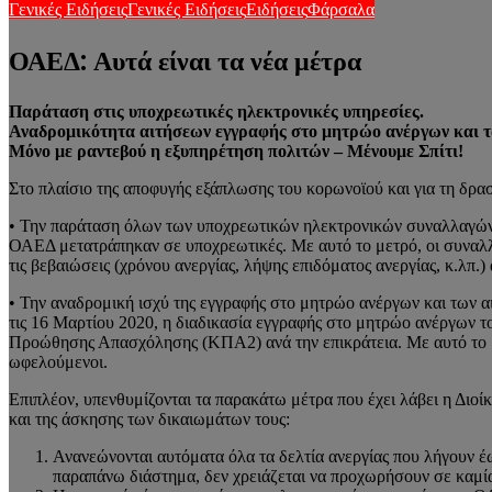
Γενικές Ειδήσεις
Γενικές Ειδήσεις
Ειδήσεις
Φάρσαλα
ΟΑΕΔ: Αυτά είναι τα νέα μέτρα
Παράταση στις υποχρεωτικές ηλεκτρονικές υπηρεσίες.
Αναδρομικότητα αιτήσεων εγγραφής στο μητρώο ανέργων και τ
Μόνο με ραντεβού η εξυπηρέτηση πολιτών – Μένουμε Σπίτι!
Στο πλαίσιο της αποφυγής εξάπλωσης του κορωνοϊού και για τη δρ
• Την παράταση όλων των υποχρεωτικών ηλεκτρονικών συναλλαγών έω
ΟΑΕΔ μετατράπηκαν σε υποχρεωτικές. Με αυτό το μετρό, οι συναλλα
τις βεβαιώσεις (χρόνου ανεργίας, λήψης επιδόματος ανεργίας, κ.λπ.
• Την αναδρομική ισχύ της εγγραφής στο μητρώο ανέργων και των α
τις 16 Μαρτίου 2020, η διαδικασία εγγραφής στο μητρώο ανέργων τ
Προώθησης Απασχόλησης (ΚΠΑ2) ανά την επικράτεια. Με αυτό το μέ
ωφελούμενοι.
Επιπλέον, υπενθυμίζονται τα παρακάτω μέτρα που έχει λάβει η Διοί
και της άσκησης των δικαιωμάτων τους:
Ανανεώνονται αυτόματα όλα τα δελτία ανεργίας που λήγουν έω
παραπάνω διάστημα, δεν χρειάζεται να προχωρήσουν σε καμί