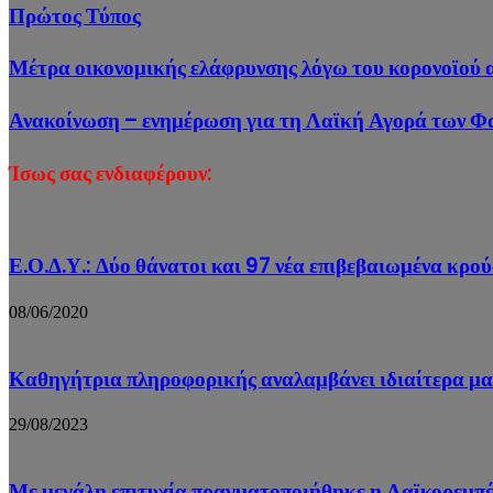
Πρώτος Τύπος
Μέτρα οικονομικής ελάφρυνσης λόγω του κορονοϊού α
Ανακοίνωση – ενημέρωση για τη Λαϊκή Αγορά των 
Ίσως σας ενδιαφέρουν:
Ε.Ο.Δ.Υ.: Δύο θάνατοι και 97 νέα επιβεβαιωμένα κρ
08/06/2020
Καθηγήτρια πληροφορικής αναλαμβάνει ιδιαίτερα μ
29/08/2023
Με μεγάλη επιτυχία πραγματοποιήθηκε η Λαϊκορεμπέ