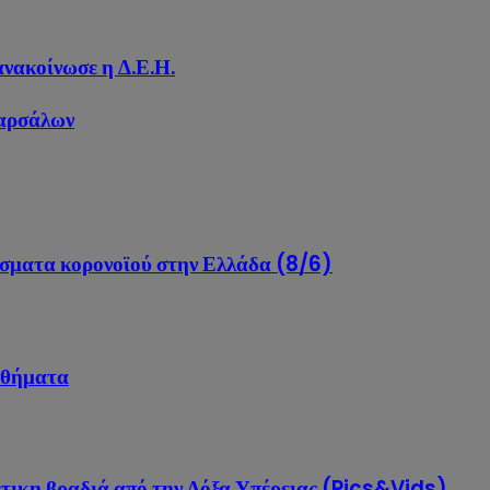
νακοίνωσε η Δ.Ε.Η.
Φαρσάλων
ούσματα κορονοϊού στην Ελλάδα (8/6)
αθήματα
τικη βραδιά από την Δόξα Υπέρειας (Pics&Vids)