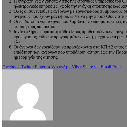
Η εγγραφή νέων χρηστών στις ηλεκτρονικές υπηρεσίες του ΟΑ
ηλεκτρονικές υπηρεσίες, χωρίς την ανάγκη απόκτησης κωδικ
Όλες οι συνεντεύξεις ανέργων με εργασιακούς συμβούλους δ
ανέργους που έχουν ραντεβού, ώστε να μην προσέλθουν στα
Οι επιδοτούμενοι άνεργοι που λαμβάνουν επίδομα τακτικής αν
φυσική τους παρουσία.
Ισχύει πλήρης παράταση κάθε είδους προθεσμιών των προγρα
προεργασίας, ειδικών προγραμμάτων, κλπ.), μέχρι νεωτέρας.
κλπ.
Οι άνεργοι δεν χρειάζεται να προσέρχονται στα ΚΠΑ2 εντός 
επιδότηση των ανέργων που υποβάλουν αίτηση έως την Παρασ
ημερομηνία της αίτησης.
Facebook
Twitter
Pinterest
WhatsApp
Viber
Share via Email
Print