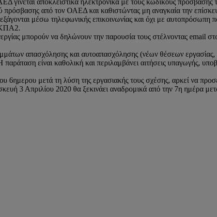
ΕΔ γίνεται αποκλειστικά ηλεκτρονικά με τους κωδικούς πρόσβασης τ
ού πρόσβασης από τον ΟΑΕΔ και καθιστώντας μη αναγκαία την επίσ
ιεξάγονται μέσω τηλεφωνικής επικοινωνίας και όχι με αυτοπρόσωπη
 ΚΠΑ2.
εργίας μπορούν να δηλώνουν την παρουσία τους στέλνοντας email στο
μμάτων απασχόλησης και αυτοαπασχόλησης (νέων θέσεων εργασίας, δ
 Η παράταση είναι καθολική και περιλαμβάνει αιτήσεις υπαγωγής, υπ
του 6ημερου μετά τη λύση της εργασιακής τους σχέσης, αρκεί να προ
κευή 3 Απριλίου 2020 θα ξεκινάει αναδρομικά από την 7η ημέρα μετ