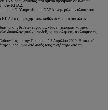
ου TAXISnet, δίνοντας έτσι άμεσα πρόσβαση σε όλες τις
κεψη στα ΚΠΑ2.
 παρουσία. Οι Υπηρεσίες του ΟΑΕΔ ενημερώνουν όλους τους
 ΚΠΑ2 της περιοχής τους, καθώς δεν απαιτείται πλέον η
ιατήρησης θέσεων εργασίας, νέας επιχειρηματικότητας,
οβολή δικαιολογητικών, υποδείξεις, προσλήψεις ωφελουμένων,
σέλθουν έως και την Παρασκευή 3 Απριλίου 2020. Η τακτική
ά την ημερομηνία απόλυσής τους ανεξάρτητα από την