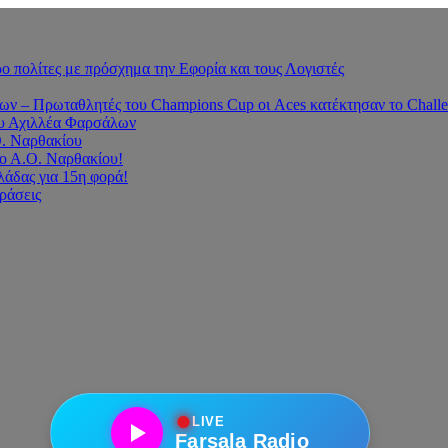
 πολίτες με πρόσχημα την Εφορία και τους Λογιστές
 – Πρωταθλητές του Champions Cup οι Aces κατέκτησαν το Challe
του Αχιλλέα Φαρσάλων
Ο. Ναρθακίου
ο Α.Ο. Ναρθακίου!
άδας για 15η φορά!
οράσεις
●
LIVE
Farsala Radio