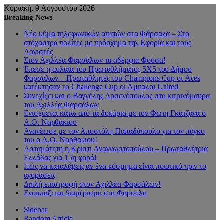
Κυριακή, 9 Αυγούστου 2026
Breaking News
Νέο κύμα τηλεφωνικών απατών στα Φάρσαλα – Στο
στόχαστρο πολίτες με πρόσχημα την Εφορία και τους
Λογιστές
Στον Αχιλλέα Φαρσάλων τα αδέρφια Φούσα!
Έπεσε η αυλαία του Πρωταθλήματος 5Χ5 του Δήμου
Φαρσάλων – Πρωταθλητές του Champions Cup οι Aces
κατέκτησαν το Challenge Cup οι Άμπαλοι United
Συνεχίζει και ο Βαγγέλης Αρσενόπουλος στα κιτρινόμαυρα
του Αχιλλέα Φαρσάλων
Ενισχύεται κάτω από τα δοκάρια με τον Φώτη Γκατζανά ο
Α.Ο. Ναρθακίου
Ανανέωσε με τον Αποστόλη Παπαδόπουλο για τον πάγκο
του ο Α.Ο. Ναρθακίου!
Ασταμάτητη η Κρίστι Αναγνωστοπούλου – Πρωταθλήτρια
Ελλάδας για 15η φορά!
Πώς να καταλάβεις αν ένα κόσμημα είναι ποιοτικό πριν το
αγοράσεις
Διπλή επιστροφή στον Αχιλλέα Φαρσάλων!
Ενοικιάζεται διαμέρισμα στα Φάρσαλα
Sidebar
Random Article