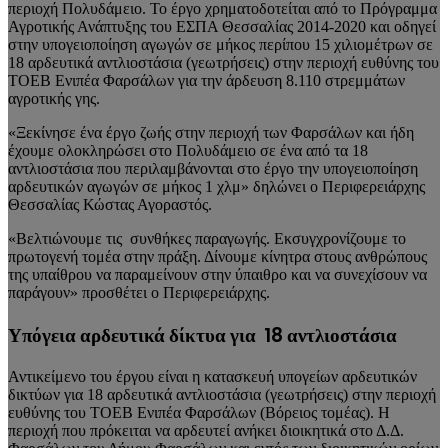
περιοχή Πολυδάμειο. Το έργο χρηματοδοτείται από το Πρόγραμμα
Αγροτικής Ανάπτυξης του ΕΣΠΑ Θεσσαλίας 2014-2020 και οδηγεί
στην υπογειοποίηση αγωγών σε μήκος περίπου 15 χιλιομέτρων σε
18 αρδευτικά αντλιοστάσια (γεωτρήσεις) στην περιοχή ευθύνης του
ΤΟΕΒ Ενιπέα Φαρσάλων για την άρδευση 8.110 στρεμμάτων
αγροτικής γης.
«Ξεκίνησε ένα έργο ζωής στην περιοχή των Φαρσάλων και ήδη
έχουμε ολοκληρώσει στο Πολυδάμειο σε ένα από τα 18
αντλιοστάσια που περιλαμβάνονται στο έργο την υπογειοποίηση
αρδευτικών αγωγών σε μήκος 1 χλμ» δηλώνει ο Περιφερειάρχης
Θεσσαλίας Κώστας Αγοραστός.
«Βελτιώνουμε τις συνθήκες παραγωγής. Εκσυγχρονίζουμε το
πρωτογενή τομέα στην πράξη. Δίνουμε κίνητρα στους ανθρώπους
της υπαίθρου να παραμείνουν στην ύπαιθρο και να συνεχίσουν να
παράγουν» προσθέτει ο Περιφερειάρχης.
Υπόγεια αρδευτικά δίκτυα για 18 αντλιοστάσια
Αντικείμενο του έργου είναι η κατασκευή υπογείων αρδευτικών
δικτύων για 18 αρδευτικά αντλιοστάσια (γεωτρήσεις) στην περιοχή
ευθύνης του ΤΟΕΒ Ενιπέα Φαρσάλων (Βόρειος τομέας). Η
περιοχή που πρόκειται να αρδευτεί ανήκει διοικητικά στο Δ.Δ.