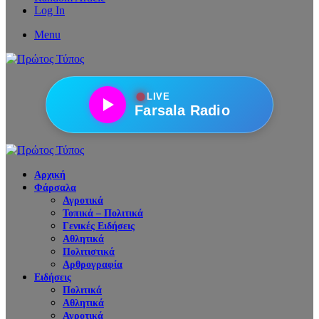
Log In
Menu
●
LIVE
Farsala Radio
Αρχική
Φάρσαλα
Αγροτικά
Τοπικά – Πολιτικά
Γενικές Ειδήσεις
Αθλητικά
Πολιτιστικά
Αρθρογραφία
Ειδήσεις
Πολιτικά
Αθλητικά
Αγροτικά