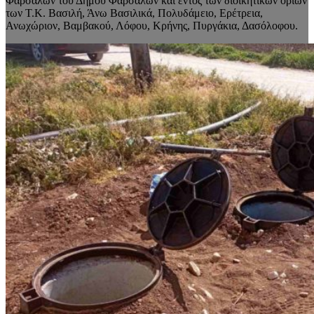
Φαρσάλων του Δήμου Φαρσάλων και εντός των διοικητικών ορίων
των Τ.Κ. Βασιλή, Άνω Βασιλικά, Πολυδάμειο, Ερέτρεια,
Ανωχώριον, Βαμβακού, Λόφου, Κρήνης, Πυργάκια, Δασόλοφου.