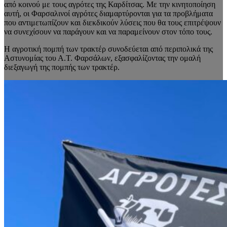
από κοινού με τους αγρότες της Καρδίτσας. Με την κινητοποίηση
αυτή, οι Φαρσαλινοί αγρότες διαμαρτύρονται για τα προβλήματα
που αντιμετωπίζουν και διεκδικούν λύσεις που θα τους επιτρέψουν
να συνεχίσουν να παράγουν και να παραμείνουν στον τόπο τους.
Η αγροτική πομπή των τρακτέρ συνοδεύεται από περιπολικά της
Αστυνομίας του Α.Τ. Φαρσάλων, εξασφαλίζοντας την ομαλή
διεξαγωγή της πομπής των τρακτέρ.