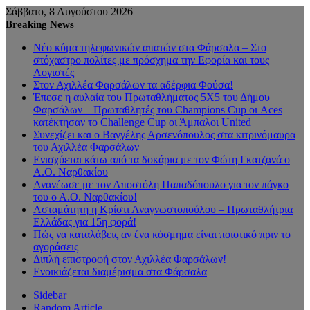
Σάββατο, 8 Αυγούστου 2026
Breaking News
Νέο κύμα τηλεφωνικών απατών στα Φάρσαλα – Στο
στόχαστρο πολίτες με πρόσχημα την Εφορία και τους
Λογιστές
Στον Αχιλλέα Φαρσάλων τα αδέρφια Φούσα!
Έπεσε η αυλαία του Πρωταθλήματος 5Χ5 του Δήμου
Φαρσάλων – Πρωταθλητές του Champions Cup οι Aces
κατέκτησαν το Challenge Cup οι Άμπαλοι United
Συνεχίζει και ο Βαγγέλης Αρσενόπουλος στα κιτρινόμαυρα
του Αχιλλέα Φαρσάλων
Ενισχύεται κάτω από τα δοκάρια με τον Φώτη Γκατζανά ο
Α.Ο. Ναρθακίου
Ανανέωσε με τον Αποστόλη Παπαδόπουλο για τον πάγκο
του ο Α.Ο. Ναρθακίου!
Ασταμάτητη η Κρίστι Αναγνωστοπούλου – Πρωταθλήτρια
Ελλάδας για 15η φορά!
Πώς να καταλάβεις αν ένα κόσμημα είναι ποιοτικό πριν το
αγοράσεις
Διπλή επιστροφή στον Αχιλλέα Φαρσάλων!
Ενοικιάζεται διαμέρισμα στα Φάρσαλα
Sidebar
Random Article