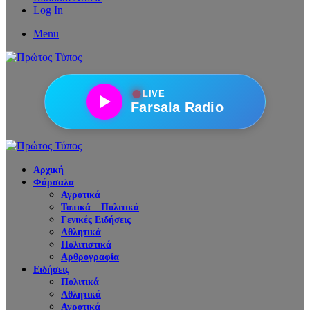
Log In
Menu
●
LIVE
Farsala Radio
Αρχική
Φάρσαλα
Αγροτικά
Τοπικά – Πολιτικά
Γενικές Ειδήσεις
Αθλητικά
Πολιτιστικά
Αρθρογραφία
Ειδήσεις
Πολιτικά
Αθλητικά
Αγροτικά