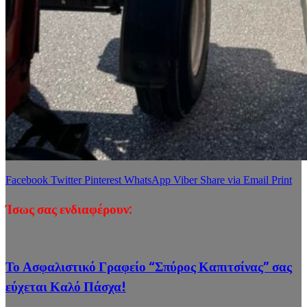
Facebook
Twitter
Pinterest
WhatsApp
Viber
Share via Email
Print
Ίσως σας ενδιαφέρουν:
Το Ασφαλιστικό Γραφείο “Σπύρος Καπιτσίνας” σας
εύχεται Καλό Πάσχα!