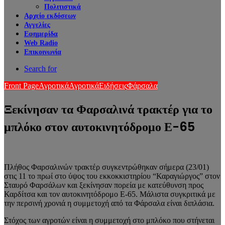
Πολιτιστικά
Αρχείο εκδόσεων
Αγγελίες
Εφημερίδα
Web Radio
Επικοινωνία
Search for
Front Page
Αγροτικά
Αγροτικά
Ειδήσεις
Φάρσαλα
Ξεκίνησαν τα Φαρσαλινά τρακτέρ για το
μπλόκο στον αυτοκινητόδρομο Ε-65
Πλήθος Φαρσαλινών τρακτέρ συγκεντρώθηκαν σήμερα (23/01)
στις 11 το πρωί στο ύψος του εκκοκκιστηρίου “Καραγιώργος” στον
Σταυρό Φαρσάλων και ξεκίνησαν πορεία με κατεύθυνση προς
Καρδίτσα και τον αυτοκινητόδρομο Ε-65. Μάλιστα συγκριτικά με
την περσινή χρονιά η συμμετοχή από τα Φάρσαλα είναι διπλάσια.
Στόχος των αγροτών είναι η συμμετοχή στο μπλόκο που στήνεται