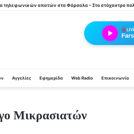
ιλλέα Φαρσάλων τα αδέρφια Φούσα!
●
LIV
Fars
ων
Αγγελίες
Εφημερίδα
Web Radio
Επικοινωνία
ογο Μικρασιατών