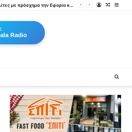
Log
Random
Sideb
In
Article
E
ala Radio
Searc
for