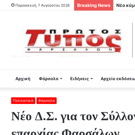
Breaking News
Στον Αχ
Παρασκευή, 7 Αυγούστου 2026
Αρχική
Φάρσαλα
Ειδήσεις
Αρχείο εκδόσε
Πολιτιστικά
Φάρσαλα
Νέο Δ.Σ. για τον Σύλλ
επαρχίας Φαρσάλων