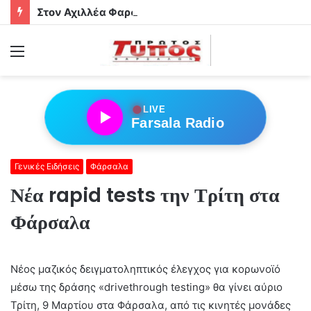
Στον Αχιλλέα Φαρσάλων τα αδέρφια Φούσα!
Menu
●
LIVE
Farsala Radio
Γενικές Ειδήσεις
Φάρσαλα
Νέα rapid tests την Τρίτη στα
Φάρσαλα
Νέος μαζικός δειγματοληπτικός έλεγχος για κορωνοϊό
μέσω της δράσης «drivethrough testing» θα γίνει αύριο
Τρίτη, 9 Μαρτίου στα Φάρσαλα, από τις κινητές μονάδες