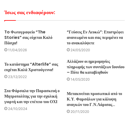
Ίσως σας ενδιαφέρουν:
To Φωτογραφείο “The
“Γεύσεις Εν Λευκώ”: Επιστρέφει
Stories” σας εύχεται Καλό
ανανεωμένο και σας περιμένει να
Πάσχα!
το ανακαλύψετε
11/04/2026
24/05/2020
Αλλάζουν οι ημερομηνίες
Το κατάστημα “Alterlife” σας
πληρωμής των συντάξεων Ιουνίου
ευχέται Καλά Χριστούγεννα!
– Πότε θα καταβληθούν
23/12/2022
14/05/2020
Στα Φάρσαλα την Παρασκευή ο
Μετακινείται προσωπικό από το
Μητροπολίτης για την σχολική
Κ.Υ. Φαρσάλων για κάλυψη
γιορτή και την επέτειο του ΟΧΙ
αναγκών του Γ.Ν.Λάρισας…
24/10/2024
20/11/2020