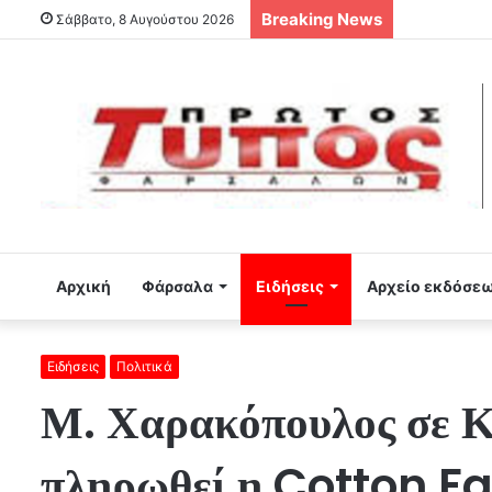
Breaking News
Σάββατο, 8 Αυγούστου 2026
Αρχική
Φάρσαλα
Ειδήσεις
Αρχείο εκδόσε
Ειδήσεις
Πολιτικά
Μ. Χαρακόπουλος σε Κ
πληρωθεί η Cotton Fa