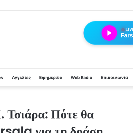
●
LIV
Fars
ων
Αγγελίες
Εφημερίδα
Web Radio
Επικοινωνία
. Τσιάρα: Πότε θα
rsala για τη δράση