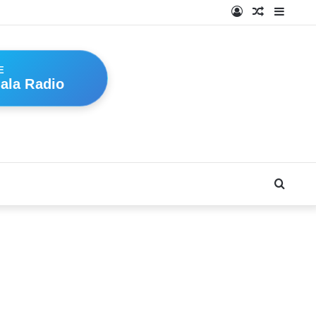
Log
Random
Sideb
In
Article
E
ala Radio
Searc
for