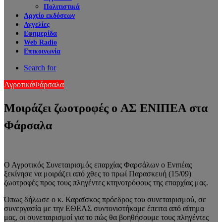
Πολιτιστικά
Αρχείο εκδόσεων
Αγγελίες
Εφημερίδα
Web Radio
Επικοινωνία
Search for
Αγροτικά
Φάρσαλα
Μοιράζει ζωοτροφές ο ΑΣ ΕΝΙΠΕΑ στα
Φάρσαλα
Ο Αγροτικός Συνεταιρισμός επαρχίας Φαρσάλων ο Ενιπέας
ξεκίνησε να μοιράζει από χθες το πρωί Παρασκευή (15/09)
ζωοτροφές προς τους πληγέντες κτηνοτρόφους της επαρχίας μας.
Όπως δήλωσε ο κ. Καραϊσκος πρόεδρος του συνεταιρισμού, σε
συνεργασία με την ΕΘΕΑΣ συντονιστήκαμε έπειτα από αίτημα
μας, οι συνεταιρισμοί για το πώς θα βοηθήσουμε τους πληγέντες