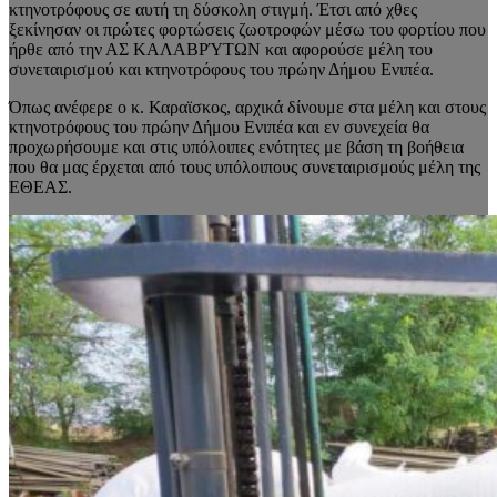
κτηνοτρόφους σε αυτή τη δύσκολη στιγμή. Έτσι από χθες
ξεκίνησαν οι πρώτες φορτώσεις ζωοτροφών μέσω του φορτίου που
ήρθε από την ΑΣ ΚΑΛΑΒΡΎΤΩΝ και αφορούσε μέλη του
συνεταιρισμού και κτηνοτρόφους του πρώην Δήμου Ενιπέα.
Όπως ανέφερε ο κ. Καραϊσκος, αρχικά δίνουμε στα μέλη και στους
κτηνοτρόφους του πρώην Δήμου Ενιπέα και εν συνεχεία θα
προχωρήσουμε και στις υπόλοιπες ενότητες με βάση τη βοήθεια
που θα μας έρχεται από τους υπόλοιπους συνεταιρισμούς μέλη της
ΕΘΕΑΣ.