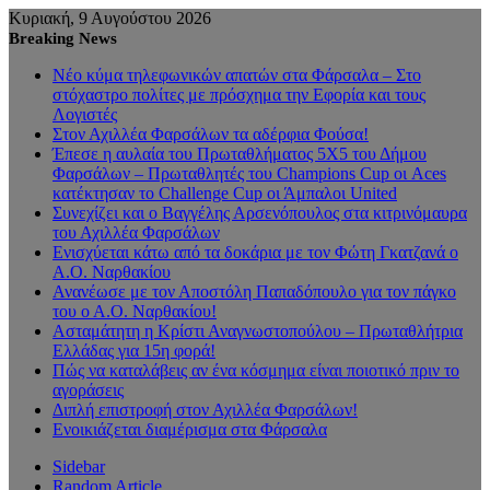
Κυριακή, 9 Αυγούστου 2026
Breaking News
Νέο κύμα τηλεφωνικών απατών στα Φάρσαλα – Στο
στόχαστρο πολίτες με πρόσχημα την Εφορία και τους
Λογιστές
Στον Αχιλλέα Φαρσάλων τα αδέρφια Φούσα!
Έπεσε η αυλαία του Πρωταθλήματος 5Χ5 του Δήμου
Φαρσάλων – Πρωταθλητές του Champions Cup οι Aces
κατέκτησαν το Challenge Cup οι Άμπαλοι United
Συνεχίζει και ο Βαγγέλης Αρσενόπουλος στα κιτρινόμαυρα
του Αχιλλέα Φαρσάλων
Ενισχύεται κάτω από τα δοκάρια με τον Φώτη Γκατζανά ο
Α.Ο. Ναρθακίου
Ανανέωσε με τον Αποστόλη Παπαδόπουλο για τον πάγκο
του ο Α.Ο. Ναρθακίου!
Ασταμάτητη η Κρίστι Αναγνωστοπούλου – Πρωταθλήτρια
Ελλάδας για 15η φορά!
Πώς να καταλάβεις αν ένα κόσμημα είναι ποιοτικό πριν το
αγοράσεις
Διπλή επιστροφή στον Αχιλλέα Φαρσάλων!
Ενοικιάζεται διαμέρισμα στα Φάρσαλα
Sidebar
Random Article