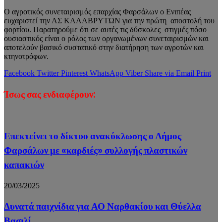
Ο αγροτικός συνεταιρισμός επαρχίας Φαρσάλων ο Ενιπέας
ευχαριστεί την ΑΣ ΚΑΛΑΒΡΥΤΩΝ για την πρώτη αποστολή του
φορτίου. Παρατηρούμε ότι σε αυτές τις δύσκολες στιγμές πόσο
ουσιαστικός είναι ο ρόλος των οργανωμένων συνεταιρισμών και
αποτελούν βασικό συστατικό στην διατήρηση των αγροτών και
κτηνοτρόφων.
Facebook
Twitter
Pinterest
WhatsApp
Viber
Share via Email
Print
Ίσως σας ενδιαφέρουν:
Επεκτείνει το δίκτυο ανακύκλωσης ο Δήμος
Φαρσάλων με «καρδιές» συλλογής πλαστικών
καπακιών
20/03/2025
Δυνατά παιχνίδια για ΑΟ Ναρθακίου και Θύελλα
Βασιλί