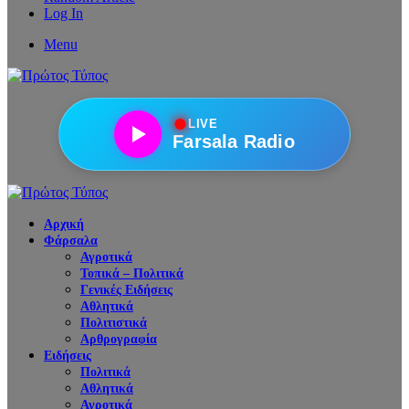
Log In
Menu
●
LIVE
Farsala Radio
Αρχική
Φάρσαλα
Αγροτικά
Τοπικά – Πολιτικά
Γενικές Ειδήσεις
Αθλητικά
Πολιτιστικά
Αρθρογραφία
Ειδήσεις
Πολιτικά
Αθλητικά
Αγροτικά