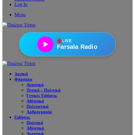
Log In
Menu
●
LIVE
Farsala Radio
Αρχική
Φάρσαλα
Αγροτικά
Τοπικά – Πολιτικά
Γενικές Ειδήσεις
Αθλητικά
Πολιτιστικά
Αρθρογραφία
Ειδήσεις
Πολιτικά
Αθλητικά
Αγροτικά