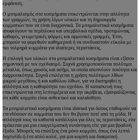
εμφάνιση.
Ο μινιμαλισμός στα κοσμήματα επικεντρώνεται στην απλότητα
των γραμμών, τη χρήση λίγων υλικών και τη δημιουργία
κομματιών που να είναι διαχρονικά. Τα μινιμαλιστικά κοσμήματα
αποφεύγουν τα περίπλοκα και υπερβολικά σχέδια, προτιμώντας
καθαρές, γεωμετρικές φόρμες και αρμονικές γραμμές. Έτσι,
μπορούν να φορεθούν καθημερινά ή να συνδυαστούν εύκολα με
πιο τολμηρά κομμάτια για ιδιαίτερες περιστάσεις​.
Η επιλογή των υλικών στα μινιμαλιστικά κοσμήματα είναι εξίσου
σημαντική με τον σχεδιασμό. Συχνά χρησιμοποιούνται πολύτιμα
μέταλλα, όπως χρυσός και ασήμι, τα οποία αποπνέουν ποιότητα και
διαχρονικότητα. Συχνά επιλέγεται η χρήση πολύτιμων λίθων
μικρού μεγέθους ή και καθόλου λίθων, για να διατηρηθεί η
απλότητα και η καθαρότητα του σχεδίου. Η κατασκευή τους
επικεντρώνεται στη λεπτομέρεια και την ακρίβεια, εξασφαλίζοντας
ότι κάθε κομμάτι είναι ανθεκτικό και καλαίσθητο​.
Τα μινιμαλιστικά κοσμήματα είναι ιδανικά για όσους επιθυμούν να
επενδύσουν σε κομμάτια που δεν θα βγουν ποτέ από τη μόδα. Η
απλότητά τους τα καθιστά κατάλληλα για όλες τις περιστάσεις, είτε
πρόκειται για μια επαγγελματική συνάντηση είτε για μια βραδινή
έξοδο. Μπορείς να επιλέξεις ένα μόνο κομμάτι, όπως ένα λεπτό
δαχτυλίδι ή ένα απλό κολιέ, για μια κομψή και διακριτική