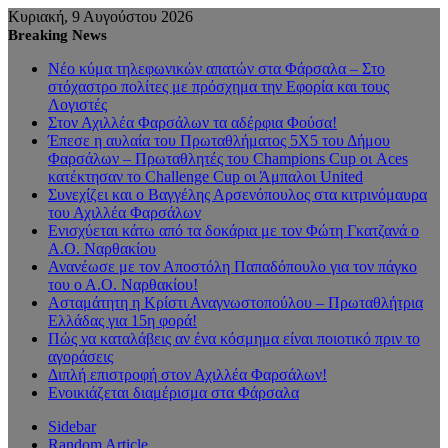
Κυριακή, 9 Αυγούστου 2026
Breaking News
Νέο κύμα τηλεφωνικών απατών στα Φάρσαλα – Στο
στόχαστρο πολίτες με πρόσχημα την Εφορία και τους
Λογιστές
Στον Αχιλλέα Φαρσάλων τα αδέρφια Φούσα!
Έπεσε η αυλαία του Πρωταθλήματος 5Χ5 του Δήμου
Φαρσάλων – Πρωταθλητές του Champions Cup οι Aces
κατέκτησαν το Challenge Cup οι Άμπαλοι United
Συνεχίζει και ο Βαγγέλης Αρσενόπουλος στα κιτρινόμαυρα
του Αχιλλέα Φαρσάλων
Ενισχύεται κάτω από τα δοκάρια με τον Φώτη Γκατζανά ο
Α.Ο. Ναρθακίου
Ανανέωσε με τον Αποστόλη Παπαδόπουλο για τον πάγκο
του ο Α.Ο. Ναρθακίου!
Ασταμάτητη η Κρίστι Αναγνωστοπούλου – Πρωταθλήτρια
Ελλάδας για 15η φορά!
Πώς να καταλάβεις αν ένα κόσμημα είναι ποιοτικό πριν το
αγοράσεις
Διπλή επιστροφή στον Αχιλλέα Φαρσάλων!
Ενοικιάζεται διαμέρισμα στα Φάρσαλα
Sidebar
Random Article