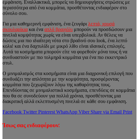
εμφάνιση. Εναλλακτικά, μπορείς να δημιουργήσεις στρώσεις με
περισσότερα από ένα κομμάτια, προσθέτοντας ενδιαφέρον στο
σύνολο σου.
Για μια καθημερινή εμφάνιση, ένα ζευγάρι
λεπτά, χρυσά
σκουλαρίκια
και ένα
απλό βραχιόλι
μπορούν να προσδώσουν μια
πινελιά κομψότητας χωρίς να είναι υπερβολικά. Αν θέλεις να
δώσεις μια πιο ιδιαίτερη νότα στο βραδινό σου look, ένα λεπτό
κολιέ και ένα δαχτυλίδι με μικρό λίθο είναι ιδανικές επιλογές.
Αυτά τα κοσμήματα μπορούν είτε να φορεθούν μόνα τους ή να
συνδυαστούν με πιο τολμηρά κομμάτια για ένα πιο εκκεντρικό
στυλ.
Ο μινιμαλισμός στα κοσμήματα είναι μια διαχρονική επιλογή που
συνδυάζει την απλότητα με την κομψότητα, προσφέροντας
κομμάτια που ξεχωρίζουν λόγω της καθαρότητας τους.
Επενδύοντας σε μινιμαλιστικά κοσμήματα, επενδύεις σε κομμάτια
που θα σε συνοδεύουν για πολλά χρόνια, προσθέτοντας μια
διακριτική αλλά εκλεπτυσμένη πινελιά σε κάθε σου εμφάνιση.
Facebook
Twitter
Pinterest
WhatsApp
Viber
Share via Email
Print
Ίσως σας ενδιαφέρουν: