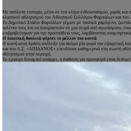
Με απόλυτη επιτυχία, μέσα σε ένα κλίμα ενθουσιασμού, χαράς και 
κλασικού αθλητισμού του Αθλητικού Συλλόγου Φαρσάλων και τ
Το Δημοτικό Στάδιο Φαρσάλων γέμισε με παιδικά χαμόγελα, ζωντάνια
ταλέντο τους και να δοκιμαστούν σε μια σειρά από αγωνίσματα, όπω
επιβραβεύτηκαν για την προσπάθειά τους, λαμβάνοντας αναμνηστικά
Η ποιοτική δουλειά φέρνει το μέλλον πιο κοντά
Η κοινή αυτή δράση απέδειξε για ακόμα μία φορά την εξαιρετική κα
και του Α.Σ. «ΑΠΙΔΑΝΟΣ» επενδύουν καθημερινά στη σωστή αθλητική
αθλητισμού στην περιοχή.
Το έμψυχο δυναμικό υπάρχει, η διάθεση για προσφορά είναι δεδομέ