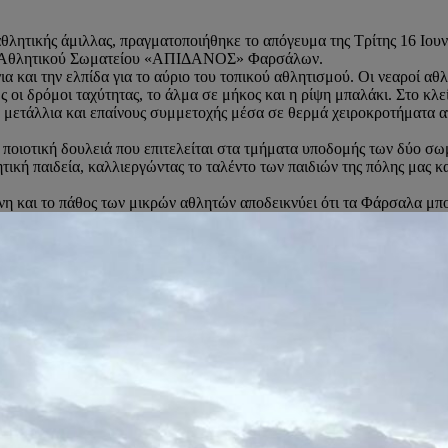
αθλητικής άμιλλας, πραγματοποιήθηκε το απόγευμα της Τρίτης 16 Ιου
ου Αθλητικού Σωματείου «ΑΠΙΔΑΝΟΣ» Φαρσάλων.
 και την ελπίδα για το αύριο του τοπικού αθλητισμού. Οι νεαροί αθλη
ς οι δρόμοι ταχύτητας, το άλμα σε μήκος και η ρίψη μπαλάκι. Στο κλ
 μετάλλια και επαίνους συμμετοχής μέσα σε θερμά χειροκροτήματα α
ι ποιοτική δουλειά που επιτελείται στα τμήματα υποδομής των δύο σω
 παιδεία, καλλιεργώντας το ταλέντο των παιδιών της πόλης μας και
νη και το πάθος των μικρών αθλητών αποδεικνύει ότι τα Φάρσαλα μπ