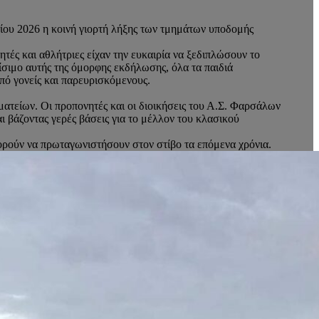
νίου 2026 η κοινή γιορτή λήξης των τμημάτων υποδομής
τές και αθλήτριες είχαν την ευκαιρία να ξεδιπλώσουν το
είσιμο αυτής της όμορφης εκδήλωσης, όλα τα παιδιά
πό γονείς και παρευρισκόμενους.
ματείων. Οι προπονητές και οι διοικήσεις του Α.Σ. Φαρσάλων
 βάζοντας γερές βάσεις για το μέλλον του κλασικού
ορούν να πρωταγωνιστήσουν στον στίβο τα επόμενα χρόνια.