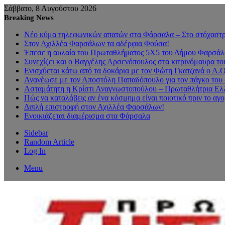
Σάββατο, 8 Αυγούστου 2026
Breaking News
Νέο κύμα τηλεφωνικών απατών στα Φάρσαλα – Στο στόχαστρο
Στον Αχιλλέα Φαρσάλων τα αδέρφια Φούσα!
Έπεσε η αυλαία του Πρωταθλήματος 5Χ5 του Δήμου Φαρσάλων
Συνεχίζει και ο Βαγγέλης Αρσενόπουλος στα κιτρινόμαυρα 
Ενισχύεται κάτω από τα δοκάρια με τον Φώτη Γκατζανά ο Α.
Ανανέωσε με τον Αποστόλη Παπαδόπουλο για τον πάγκο του 
Ασταμάτητη η Κρίστι Αναγνωστοπούλου – Πρωταθλήτρια Ελλ
Πώς να καταλάβεις αν ένα κόσμημα είναι ποιοτικό πριν το αγ
Διπλή επιστροφή στον Αχιλλέα Φαρσάλων!
Ενοικιάζεται διαμέρισμα στα Φάρσαλα
Sidebar
Random Article
Log In
Menu