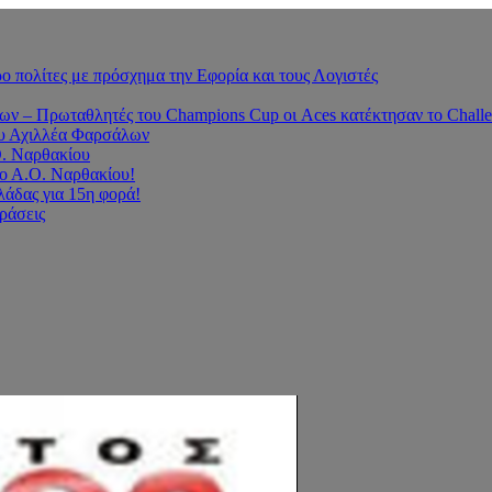
 πολίτες με πρόσχημα την Εφορία και τους Λογιστές
 – Πρωταθλητές του Champions Cup οι Aces κατέκτησαν το Challe
του Αχιλλέα Φαρσάλων
Ο. Ναρθακίου
ο Α.Ο. Ναρθακίου!
άδας για 15η φορά!
οράσεις