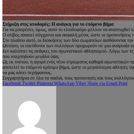
Στήριξη στις υποδομές: Η ανάγκη για το επόμενο βήμα
Για να μπορέσει, όμως, αυτό το ελπιδοφόρο μέλλον να αναπτυχθεί π
Ο στίβος απαιτεί σύγχρονα και ασφαλή μέσα, ώστε οι προπονήσεις να
Στο πλαίσιο αυτό, οι διοικήσεις των δύο σωματείων αισθάνονται τη
Ωστόσο, οι υπεύθυνοι των συλλόγων προχωρούν σε μια αναγκαία και
δεν καλύπτει τις ανάγκες του αγωνιστικού αθλητισμού. Λόγω των τε
που υπερπηδούν μεγάλα ύψη.
Ως εκ τούτου, η αγορά ενός νέου στρώματος καθαρά αγωνιστικών π
αποτελεί το επόμενο κρίσιμο βήμα, ώστε οι μεγαλύτεροι αθλητές τ
να μας κάνει περήφανους.
Συγχαρητήρια σε όλα τα παιδιά, τους προπονητές και τους συλλόγο
Facebook
Twitter
Pinterest
WhatsApp
Viber
Share via Email
Print