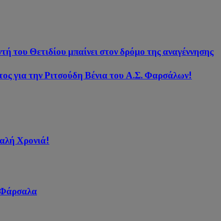
τή του Θετιδίου μπαίνει στον δρόμο της αναγέννησης
ος για την Ριτσούδη Βένια του Α.Σ. Φαρσάλων!
αλή Χρονιά!
α Φάρσαλα