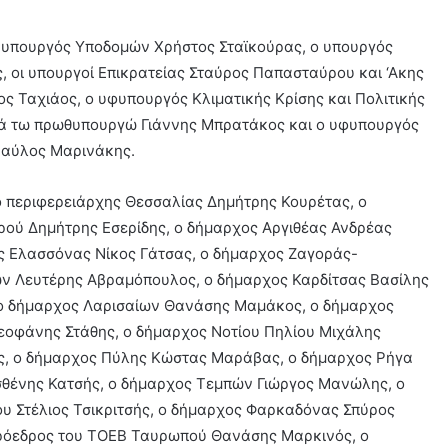
 υπουργός Υποδομών Χρήστος Σταϊκούρας, ο υπουργός
 οι υπουργοί Επικρατείας Σταύρος Παπασταύρου και ‘Ακης
 Ταχιάος, ο υφυπουργός Κλιματικής Κρίσης και Πολιτικής
ά τω πρωθυπουργώ Γιάννης Μπρατάκος και o υφυπουργός
Παύλος Μαρινάκης.
ο περιφερειάρχης Θεσσαλίας Δημήτρης Κουρέτας, ο
ού Δημήτρης Εσερίδης, ο δήμαρχος Αργιθέας Ανδρέας
ος Ελασσόνας Νίκος Γάτσας, ο δήμαρχος Ζαγοράς-
ν Λευτέρης Αβραμόπουλος, ο δήμαρχος Καρδίτσας Βασίλης
 ο δήμαρχος Λαρισαίων Θανάσης Μαμάκος, ο δήμαρχος
οφάνης Στάθης, ο δήμαρχος Νοτίου Πηλίου Μιχάλης
ς, ο δήμαρχος Πύλης Κώστας Μαράβας, ο δήμαρχος Ρήγα
θένης Κατσής, ο δήμαρχος Τεμπών Γιώργος Μανώλης, o
υ Στέλιος Τσικριτσής, ο δήμαρχος Φαρκαδόνας Σπύρος
ρόεδρος του ΤΟΕΒ Ταυρωπού Θανάσης Μαρκινός, ο