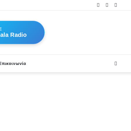
Log
Random
Sideb
In
Article
E
ala Radio
Searc
Επικοινωνία
for