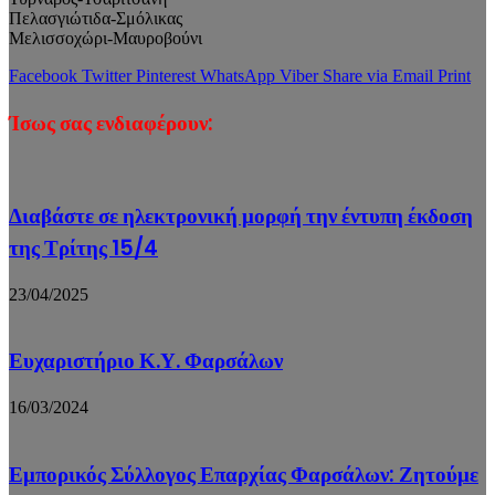
Πελασγιώτιδα-Σμόλικας
Μελισσοχώρι-Μαυροβούνι
Facebook
Twitter
Pinterest
WhatsApp
Viber
Share via Email
Print
Ίσως σας ενδιαφέρουν:
Διαβάστε σε ηλεκτρονική μορφή την έντυπη έκδοση
της Τρίτης 15/4
23/04/2025
Ευχαριστήριο Κ.Υ. Φαρσάλων
16/03/2024
Εμπορικός Σύλλογος Επαρχίας Φαρσάλων: Ζητούμε