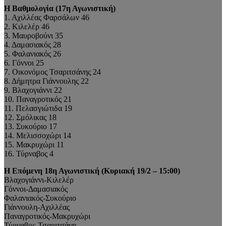
Η Βαθμολογία (17η Αγωνιστική)
1. Αχιλλέας Φαρσάλων 46
2. Κιλελέρ 46
3. Μαυροβούνι 35
4. Δαμασιακός 28
5. Φαλανιακός 26
6. Γόννοι 25
7. Οικονόμος Τσαριτσάνης 24
8. Δήμητρα Γιάννουλης 22
9. Βλαχογιάννι 22
10. Παναγροτικός 21
11. Πελασγιώτιδα 19
12. Σμόλικας 18
13. Συκούριο 17
14. Μελισσοχώρι 14
15. Μακρυχώρι 11
16. Τύρναβος 4
Η Επόμενη 18η Αγωνιστική (Κυριακή 19/2 – 15:00)
Βλαχογιάννι-Κιλελέρ
Γόννοι-Δαμασιακός
Φαλανιακός-Συκούριο
Γιάννουλη-Αχιλλέας
Παναγροτικός-Μακρυχώρι
Τύρναβος-Τσαριτσάνη