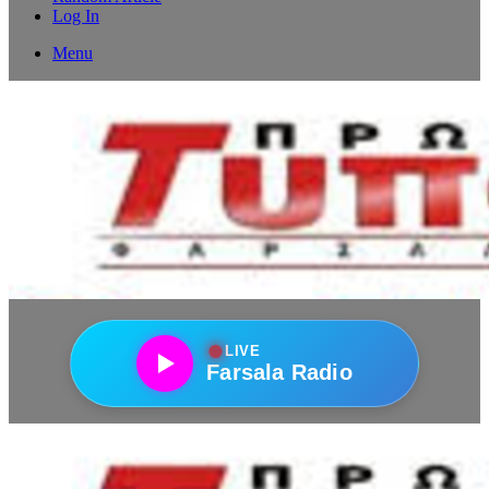
Log In
Menu
●
LIVE
Farsala Radio