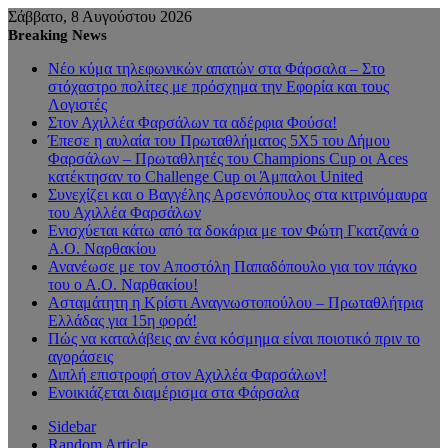
Σάββατο, 8 Αυγούστου 2026
Breaking News
Νέο κύμα τηλεφωνικών απατών στα Φάρσαλα – Στο
στόχαστρο πολίτες με πρόσχημα την Εφορία και τους
Λογιστές
Στον Αχιλλέα Φαρσάλων τα αδέρφια Φούσα!
Έπεσε η αυλαία του Πρωταθλήματος 5Χ5 του Δήμου
Φαρσάλων – Πρωταθλητές του Champions Cup οι Aces
κατέκτησαν το Challenge Cup οι Άμπαλοι United
Συνεχίζει και ο Βαγγέλης Αρσενόπουλος στα κιτρινόμαυρα
του Αχιλλέα Φαρσάλων
Ενισχύεται κάτω από τα δοκάρια με τον Φώτη Γκατζανά ο
Α.Ο. Ναρθακίου
Ανανέωσε με τον Αποστόλη Παπαδόπουλο για τον πάγκο
του ο Α.Ο. Ναρθακίου!
Ασταμάτητη η Κρίστι Αναγνωστοπούλου – Πρωταθλήτρια
Ελλάδας για 15η φορά!
Πώς να καταλάβεις αν ένα κόσμημα είναι ποιοτικό πριν το
αγοράσεις
Διπλή επιστροφή στον Αχιλλέα Φαρσάλων!
Ενοικιάζεται διαμέρισμα στα Φάρσαλα
Sidebar
Random Article