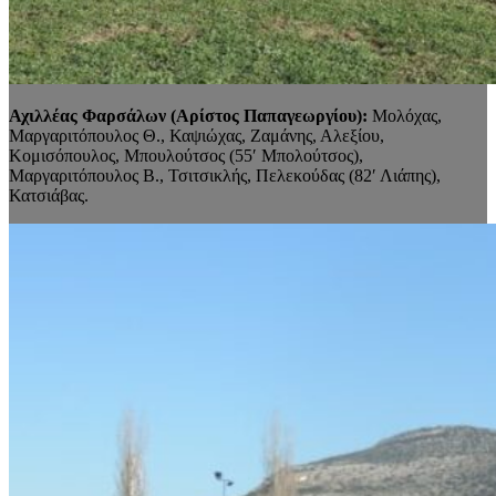
Αχιλλέας Φαρσάλων (Αρίστος Παπαγεωργίου):
Μολόχας,
Μαργαριτόπουλος Θ., Καψιώχας, Ζαμάνης, Αλεξίου,
Κομισόπουλος, Μπουλούτσος (55′ Μπολούτσος),
Μαργαριτόπουλος Β., Τσιτσικλής, Πελεκούδας (82′ Λιάπης),
Κατσιάβας.