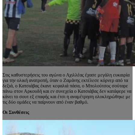
Στις καθυστερήσεις του αγώνα ο Αχιλλέας έχασε μεγάλη ευκαιρία
για την ολική ανατροπή, όταν ο Ζαμάνης εκτέλεσε κόρνερ από τα
δεξιά, ο Κατσιάβας έκανε κεφαλιά πάσα, ο Μπολούτσος σούταρε
πάνω στον Αρκουδή και εν συνεχεία ο Κατσιάβας δεν κατάφερε να
κάνει το σουτ εξ επαφής και έτσι η αναμέτρηση ολοκληρώθηκε με
τις δύο ομάδες να παίρνουν από έναν βαθμό.
Οι Συνθέσεις