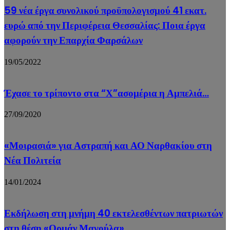
59 νέα έργα συνολικού προϋπολογισμού 41 εκατ.
ευρώ από την Περιφέρεια Θεσσαλίας: Ποια έργα
αφορούν την Επαρχία Φαρσάλων
19/05/2022
Έχασε το τρίποντο στα “Χ”ασομέρια η Αμπελιά…
27/09/2020
«Μοιρασιά» για Αστραπή και ΑΟ Ναρθακίου στη
Νέα Πολιτεία
14/01/2024
Εκδήλωση στη μνήμη 40 εκτελεσθέντων πατριωτών
στη θέση «Ορμάν Μαγούλα»