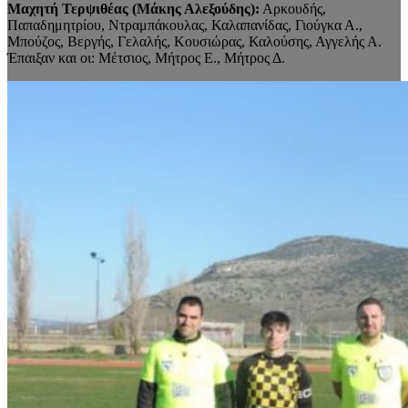
Μαχητή Τερψιθέας (Μάκης Αλεξούδης):
Αρκουδής,
Παπαδημητρίου, Ντραμπάκουλας, Καλαπανίδας, Γιούγκα Α.,
Μπούζος, Βεργής, Γελαλής, Κουσιώρας, Καλούσης, Αγγελής Α.
Έπαιξαν και οι: Μέτσιος, Μήτρος Ε., Μήτρος Δ.