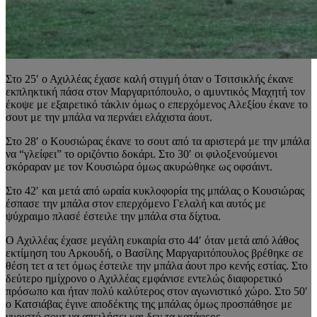
Στο 25′ ο Αχιλλέας έχασε καλή στιγμή όταν ο Τσιτσικλής έκανε
εκπληκτική πάσα στον Μαργαριτόπουλο, ο αμυντικός Μαχητή τον
έκοψε με εξαιρετικό τάκλιν όμως ο επερχόμενος Αλεξίου έκανε το
σουτ με την μπάλα να περνάει ελάχιστα άουτ.
Στο 28′ ο Κουσιώρας έκανε το σουτ από τα αριστερά με την μπάλα
να “γλείφει” το οριζόντιο δοκάρι. Στο 30′ οι φιλοξενούμενοι
σκόραραν με τον Κουσιώρα όμως ακυρώθηκε ως οφσάιντ.
Στο 42′ και μετά από ωραία κυκλοφορία της μπάλας ο Κουσιώρας
έσπασε την μπάλα στον επερχόμενο Γελαλή και αυτός με
ψύχραιμο πλασέ έστειλε την μπάλα στα δίχτυα.
Ο Αχιλλέας έχασε μεγάλη ευκαιρία στο 44′ όταν μετά από λάθος
εκτίμηση του Αρκουδή, ο Βασίλης Μαργαριτόπουλος βρέθηκε σε
θέση τετ α τετ όμως έστειλε την μπάλα άουτ προ κενής εστίας. Στο
δεύτερο ημίχρονο ο Αχιλλέας εμφάνισε εντελώς διαφορετικό
πρόσωπο και ήταν πολύ καλύτερος στον αγωνιστικό χώρο. Στο 50′
ο Κατσιάβας έγινε αποδέκτης της μπάλας όμως προσπάθησε με
γυριστό σουτ να απειλήσει και δεν τα κατάφερε.