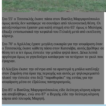
Στο 55′ ο Τσιτσικλής έκανε πάσα στον Βασίλη Μαργαριτόπουλο
όμως αυτός δεν κατάφερε να σουτάρει από πλεονεκτική θέση. Οι
φιλοξενούμενοι έχασαν μια καλή στιγμή στο 65′ όμως ο Μολόχας
έδιωξε εντυπωσιακά την κεφαλιά του Γελαλή μετά από εκτέλεση
κόρνερ.
Στο 70′ ο Αχιλλέας έχασε μεγάλη ευκαιρία για την ισοφάριση όταν
ο Τσιτσικλής έκανε κάθετη πάσα στον Κατσιάβα, αυτός βρέθηκε σε
θέση τετ α τετ όμως έστειλε την μπάλα ψηλά άουτ. Δέκα λεπτά
αργότερα όμως οι γηπεδούχοι κατάφεραν να πετύχουν το γκολ που
έψαχναν.
Ο Αλεξίου έκανε την σέντρα από τα αριστερά η μπάλα κατέληξε
στον Ζαμάνη στα όρια της περιοχής και αυτός με ψηλοκρεμαστό
πλασέ την έστειλε στο δεξί “παραθυράκι” της εστίας για την
ισοφάριση μέσα σε έξαλλους πανηγυρισμούς.
Στο 85′ ο Βασίλης Μαργαριτόπουλος είδε δεύτερη κίτρινη κάρτα
και αποβλήθηκε, ενώ στο 87′ ο Βεργής είδε την δεύτερη κίτρινη
κάρτα από πλευράς Μαχητή.