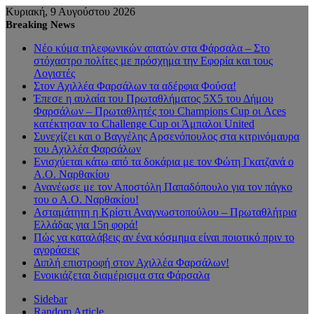
Κυριακή, 9 Αυγούστου 2026
Breaking News
Νέο κύμα τηλεφωνικών απατών στα Φάρσαλα – Στο
στόχαστρο πολίτες με πρόσχημα την Εφορία και τους
Λογιστές
Στον Αχιλλέα Φαρσάλων τα αδέρφια Φούσα!
Έπεσε η αυλαία του Πρωταθλήματος 5Χ5 του Δήμου
Φαρσάλων – Πρωταθλητές του Champions Cup οι Aces
κατέκτησαν το Challenge Cup οι Άμπαλοι United
Συνεχίζει και ο Βαγγέλης Αρσενόπουλος στα κιτρινόμαυρα
του Αχιλλέα Φαρσάλων
Ενισχύεται κάτω από τα δοκάρια με τον Φώτη Γκατζανά ο
Α.Ο. Ναρθακίου
Ανανέωσε με τον Αποστόλη Παπαδόπουλο για τον πάγκο
του ο Α.Ο. Ναρθακίου!
Ασταμάτητη η Κρίστι Αναγνωστοπούλου – Πρωταθλήτρια
Ελλάδας για 15η φορά!
Πώς να καταλάβεις αν ένα κόσμημα είναι ποιοτικό πριν το
αγοράσεις
Διπλή επιστροφή στον Αχιλλέα Φαρσάλων!
Ενοικιάζεται διαμέρισμα στα Φάρσαλα
Sidebar
Random Article