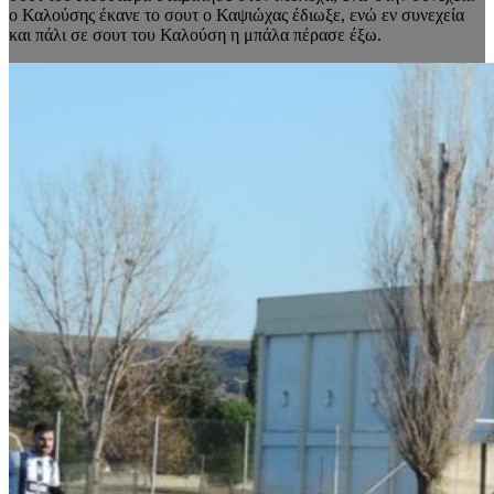
ο Καλούσης έκανε το σουτ ο Καψιώχας έδιωξε, ενώ εν συνεχεία
και πάλι σε σουτ του Καλούση η μπάλα πέρασε έξω.