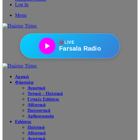
Log In
Menu
●
LIVE
Farsala Radio
Αρχική
Φάρσαλα
Αγροτικά
Τοπικά – Πολιτικά
Γενικές Ειδήσεις
Αθλητικά
Πολιτιστικά
Αρθρογραφία
Ειδήσεις
Πολιτικά
Αθλητικά
Αγροτικά