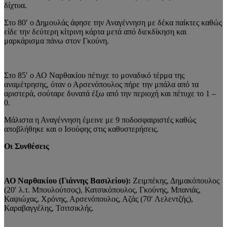
δίχτυα.
Στο 80′ ο Δημουλάς άφησε την Αναγέννηση με δέκα παίκτες καθώς
είδε την δεύτερη κίτρινη κάρτα μετά από διεκδίκηση και
μαρκάρισμα πάνω στον Γκούνη.
Στο 85′ ο ΑΟ Ναρθακίου πέτυχε το μοναδικό τέρμα της
αναμέτρησης, όταν ο Αρσενόπουλος πήρε την μπάλα από τα
αριστερά, σούταρε δυνατά έξω από την περιοχή και πέτυχε το 1 –
0.
Μάλιστα η Αναγέννηση έμεινε με 9 ποδοσφαιριστές καθώς
αποβλήθηκε και ο Ισούφης στις καθυστερήσεις.
Οι Συνθέσεις
ΑΟ Ναρθακίου (Γιάννης Βασιλείου):
Ζειμπέκης, Δημακόπουλος
(20′ λ.τ. Μπουλούτσος), Κατσικόπουλος, Γκούνης, Μπανιάς,
Καψιώχας, Χρόνης, Αρσενόπουλος, Αζάς (70′ Λελεντζής),
Καραβαγγέλης, Τσιτσικλής.