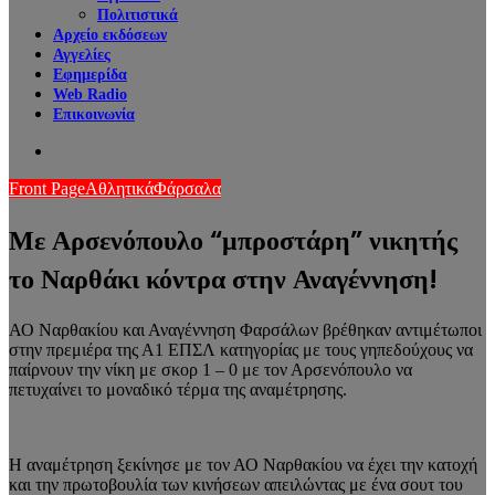
Πολιτιστικά
Αρχείο εκδόσεων
Αγγελίες
Εφημερίδα
Web Radio
Επικοινωνία
Search
for
Front Page
Αθλητικά
Φάρσαλα
Με Αρσενόπουλο “μπροστάρη” νικητής
το Ναρθάκι κόντρα στην Αναγέννηση!
ΑΟ Ναρθακίου και Αναγέννηση Φαρσάλων βρέθηκαν αντιμέτωποι
στην πρεμιέρα της Α1 ΕΠΣΛ κατηγορίας με τους γηπεδούχους να
παίρνουν την νίκη με σκορ 1 – 0 με τον Αρσενόπουλο να
πετυχαίνει το μοναδικό τέρμα της αναμέτρησης.
Η αναμέτρηση ξεκίνησε με τον ΑΟ Ναρθακίου να έχει την κατοχή
και την πρωτοβουλία των κινήσεων απειλώντας με ένα σουτ του