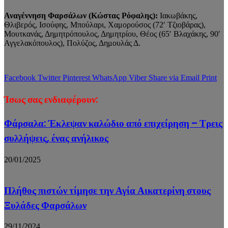
Αναγέννηση Φαρσάλων (Κώστας Ρόφαλης):
Ιακωβάκης,
Θλιβερός, Ισούφης, Μπούλαρι, Χαμορούσος (72′ Τζιοβάρας),
Μουτκανάς, Δημητρόπουλος, Δημητρίου, Θέος (65′ Βλαχάκης, 90′
Αγγελακόπουλος), Πολύζος, Δημουλάς Δ.
Facebook
Twitter
Pinterest
WhatsApp
Viber
Share via Email
Print
Ίσως σας ενδιαφέρουν:
Φάρσαλα: Έκλεψαν καλώδιο από επιχείρηση – Τρεις
συλλήψεις, ένας ανήλικος
20/01/2025
Πλήθος πιστών τίμησε την Αγία Αικατερίνη στους
Ξυλάδες Φαρσάλων
29/11/2024