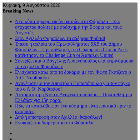
Κυριακή, 9 Αυγούστου 2026
Breaking News
Νέο κύμα τηλεφωνικών απατών στα Φάρσαλα – Στο
στόχαστρο πολίτες με πρόσχημα την Εφορία και τους
Λογιστές
Στον Αχιλλέα Φαρσάλων τα αδέρφια Φούσα!
Έπεσε η αυλαία του Πρωταθλήματος 5Χ5 του Δήμου
Φαρσάλων – Πρωταθλητές του Champions Cup οι Aces
κατέκτησαν το Challenge Cup οι Άμπαλοι United
Συνεχίζει και ο Βαγγέλης Αρσενόπουλος στα κιτρινόμαυρα
του Αχιλλέα Φαρσάλων
Ενισχύεται κάτω από τα δοκάρια με τον Φώτη Γκατζανά ο
Α.Ο. Ναρθακίου
Ανανέωσε με τον Αποστόλη Παπαδόπουλο για τον πάγκο
του ο Α.Ο. Ναρθακίου!
Ασταμάτητη η Κρίστι Αναγνωστοπούλου – Πρωταθλήτρια
Ελλάδας για 15η φορά!
Πώς να καταλάβεις αν ένα κόσμημα είναι ποιοτικό πριν το
αγοράσεις
Διπλή επιστροφή στον Αχιλλέα Φαρσάλων!
Ενοικιάζεται διαμέρισμα στα Φάρσαλα
Sidebar
Random