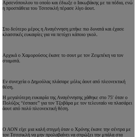
Αρσενόπουλου το οποίο και έδιωξε ο Ιακωβάκης με τα πόδια, ενώ
η προσπάθεια του Τσιτσικλή πέρασε λίγο άουτ.
Στο δεύτερο μέρος η Αναγέννηση μπήκε πιο δυνατά και έχασε
κλασσικές ευκαιρίες για να πετύχει κάποιο γκολ.
Αρχικά ο Χαμορούσος έκανε το σουτ με τον Ζειμπέκη να τον
σταματά.
Εν συνεχεία ο Δημούλας πλάσαρε μόλις άουτ από πλεονεκτική
θέση.
Η μεγαλύτερη ευκαιρία της Αναγέννησης χάθηκε στο 75′ όταν ο
Πολύζος “έσπασε” για τον Τζοβάρα με τον τελευταίο να πλασάρει
άουτ από πολύ πλεονεκτική θέση.
Ο ΑΟΝ είχε μια καλή στιγμή όταν ο Χρόνης έκανε την σέντρα με
τον Τσιτσικλή να μην προλαβαίνει να σπρώξει την μπάλα στα