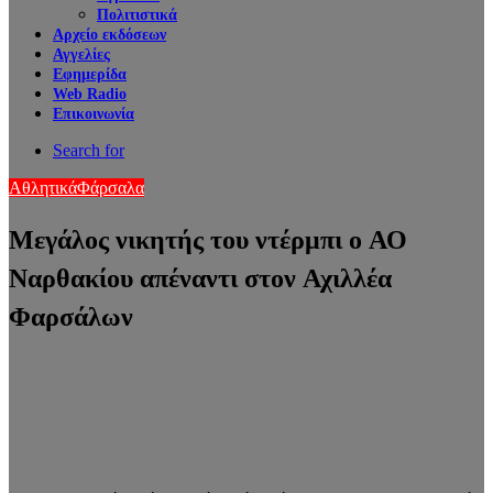
Πολιτιστικά
Αρχείο εκδόσεων
Αγγελίες
Εφημερίδα
Web Radio
Επικοινωνία
Search for
Αθλητικά
Φάρσαλα
Μεγάλος νικητής του ντέρμπι ο ΑΟ
Ναρθακίου απέναντι στον Αχιλλέα
Φαρσάλων