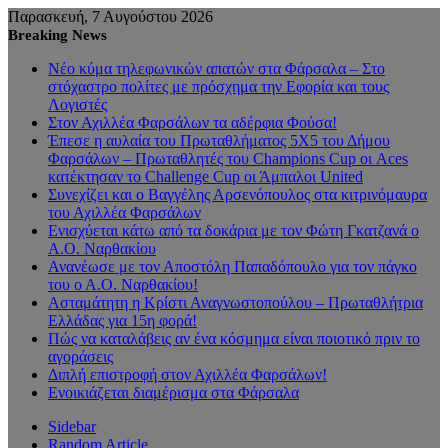
Παρασκευή, 7 Αυγούστου 2026
Breaking News
Νέο κύμα τηλεφωνικών απατών στα Φάρσαλα – Στο
στόχαστρο πολίτες με πρόσχημα την Εφορία και τους
Λογιστές
Στον Αχιλλέα Φαρσάλων τα αδέρφια Φούσα!
Έπεσε η αυλαία του Πρωταθλήματος 5Χ5 του Δήμου
Φαρσάλων – Πρωταθλητές του Champions Cup οι Aces
κατέκτησαν το Challenge Cup οι Άμπαλοι United
Συνεχίζει και ο Βαγγέλης Αρσενόπουλος στα κιτρινόμαυρα
του Αχιλλέα Φαρσάλων
Ενισχύεται κάτω από τα δοκάρια με τον Φώτη Γκατζανά ο
Α.Ο. Ναρθακίου
Ανανέωσε με τον Αποστόλη Παπαδόπουλο για τον πάγκο
του ο Α.Ο. Ναρθακίου!
Ασταμάτητη η Κρίστι Αναγνωστοπούλου – Πρωταθλήτρια
Ελλάδας για 15η φορά!
Πώς να καταλάβεις αν ένα κόσμημα είναι ποιοτικό πριν το
αγοράσεις
Διπλή επιστροφή στον Αχιλλέα Φαρσάλων!
Ενοικιάζεται διαμέρισμα στα Φάρσαλα
Sidebar
Random Article