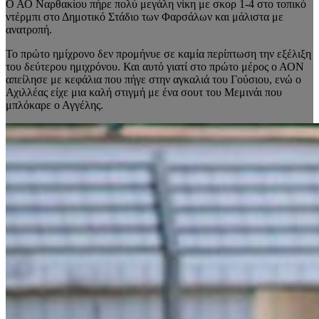
Ο ΑΟ Ναρθακίου πήρε πολύ μεγάλη νίκη με σκορ 1-4 στο τοπικό
ντέρμπι στο Δημοτικό Στάδιο των Φαρσάλων και μάλιστα με
ανατροπή.
Το πρώτο ημίχρονο δεν προμήνυε σε καμία περίπτωση την εξέλιξη
του δεύτερου ημιχρόνου. Και αυτό γιατί στο πρώτο μέρος ο ΑΟΝ
απείλησε με κεφάλια που πήγε στην αγκαλιά του Γούσιου, ενώ ο
Αχιλλέας είχε μια καλή στιγμή με ένα σουτ του Μεμινάι που
μπλόκαρε ο Αγγέλης.