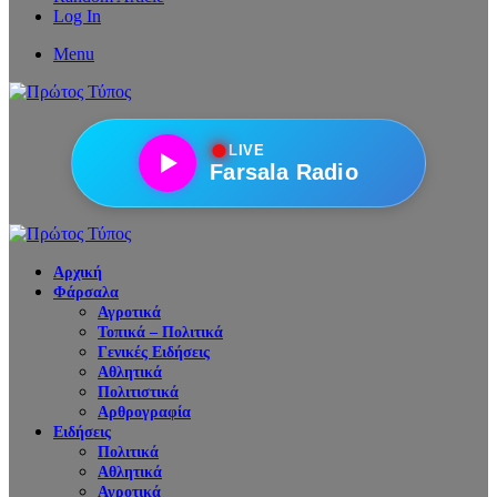
Log In
Menu
●
LIVE
Farsala Radio
Αρχική
Φάρσαλα
Αγροτικά
Τοπικά – Πολιτικά
Γενικές Ειδήσεις
Αθλητικά
Πολιτιστικά
Αρθρογραφία
Ειδήσεις
Πολιτικά
Αθλητικά
Αγροτικά