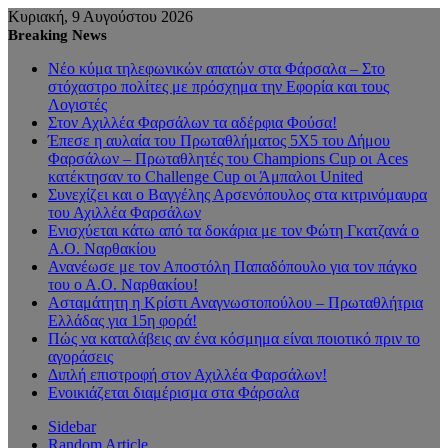
Κυριακή, 9 Αυγούστου 2026
Breaking News
Νέο κύμα τηλεφωνικών απατών στα Φάρσαλα – Στο
στόχαστρο πολίτες με πρόσχημα την Εφορία και τους
Λογιστές
Στον Αχιλλέα Φαρσάλων τα αδέρφια Φούσα!
Έπεσε η αυλαία του Πρωταθλήματος 5Χ5 του Δήμου
Φαρσάλων – Πρωταθλητές του Champions Cup οι Aces
κατέκτησαν το Challenge Cup οι Άμπαλοι United
Συνεχίζει και ο Βαγγέλης Αρσενόπουλος στα κιτρινόμαυρα
του Αχιλλέα Φαρσάλων
Ενισχύεται κάτω από τα δοκάρια με τον Φώτη Γκατζανά ο
Α.Ο. Ναρθακίου
Ανανέωσε με τον Αποστόλη Παπαδόπουλο για τον πάγκο
του ο Α.Ο. Ναρθακίου!
Ασταμάτητη η Κρίστι Αναγνωστοπούλου – Πρωταθλήτρια
Ελλάδας για 15η φορά!
Πώς να καταλάβεις αν ένα κόσμημα είναι ποιοτικό πριν το
αγοράσεις
Διπλή επιστροφή στον Αχιλλέα Φαρσάλων!
Ενοικιάζεται διαμέρισμα στα Φάρσαλα
Sidebar
Random Article