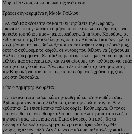
Μαρία Γαλλιού, σε σημερινή της ανάρτηση.
Γράφει συγκεκριμένα η Μαρία Γαλλιού:
«Αν ακόμα σκέφτεστε αν και τι θα ψηφίσετε την Κυριακή,
διαβάστε το συγκλονιστικό μήνυμα που έστειλε ο επόμενος – για
το καλό του τόπου μας – περιφερειάρχης, Δημήτρης Κουρέτας, σε
κάθε πολίτη της Θεσσαλίας χθες από την Λάρισα. Γιατί δεν πρέπει
να ξεχάσουμε ποιος βούλιαξε και κατέστρεψε την περιφέρειά μας,
ούτε να σκύψουμε το κεφάλι σε αυτούς που θέλουν να ξεχάσουμε.
Αλλά ως περήφανοι Θεσσαλοί, με το κεφάλι ψηλά, να πάρουμε το
μέλλον μας στα χέρια μας και να ψηφίσουμε τον καλύτερο για εμάς
και την οικογένειά μας. Δίνοντας 5 λεπτά από το χρόνο μας αυτή
την Κυριακή για τον τόπο μας και τα επόμενα 5 χρόνια της ζωής
μας στη Θεσσαλία.
Είπε ο Δημήτρης Κουρέτας:
«Απευθύνομαι προσωπικά στην καθεμιά και στον καθένα σας.
Βρίσκομαι κοντά σου, δίπλα σου, από την πρώτη στιγμή. Δεν
κρύφτηκα. Σε επισκέφτηκα πολλές φορές. Καθημερινά. Ο πόνος
που νοιώθω και νοιώθουμε όλοι μας και η θλίψη που κατακλύζει
την ψυχή μας, με πεισμώνει. Είμαι σίγουρος ότι μαζί, θα τα
κάνουμε όλα καλύτερα, γρηγορότερα και δίχως αδικίες. Με
γνωρίζεις πλέον καλά. Δεν έμεινα σε κάποιο πολυτελές γραφείο