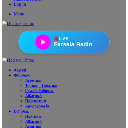
Log In
Menu
●
LIVE
Farsala Radio
Αρχική
Φάρσαλα
Αγροτικά
Τοπικά – Πολιτικά
Γενικές Ειδήσεις
Αθλητικά
Πολιτιστικά
Αρθρογραφία
Ειδήσεις
Πολιτικά
Αθλητικά
Αγροτικά