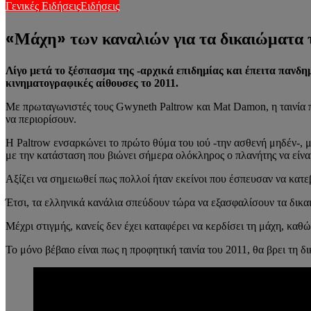
Γενικές Ειδήσεις
Ειδήσεις
«Μάχη» των καναλιών για τα δικαιώματα τη
Λίγο μετά το ξέσπασμα της -αρχικά επιδημίας και έπειτα πανδημ
κινηματογραφικές αίθουσες το 2011.
Με πρωταγωνιστές τους Gwyneth Paltrow και Mat Damon, η ταινία 
να περιορίσουν.
Η Paltrow ενσαρκώνει το πρώτο θύμα του ιού -την ασθενή μηδέν-, 
με την κατάσταση που βιώνει σήμερα ολόκληρος ο πλανήτης να είναι
Αξίζει να σημειωθεί πως πολλοί ήταν εκείνοι που έσπευσαν να κατε
Έτσι, τα ελληνικά κανάλια σπεύδουν τώρα να εξασφαλίσουν τα δικα
Μέχρι στιγμής, κανείς δεν έχει καταφέρει να κερδίσει τη μάχη, καθώ
Το μόνο βέβαιο είναι πως η προφητική ταινία του 2011, θα βρει τη 