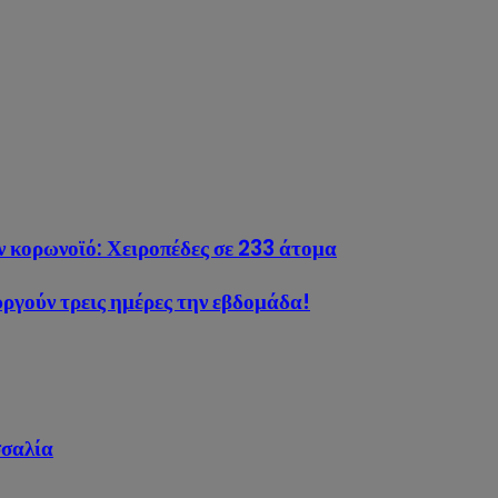
ν κορωνοϊό: Χειροπέδες σε 233 άτομα
υργούν τρεις ημέρες την εβδομάδα!
σσαλία