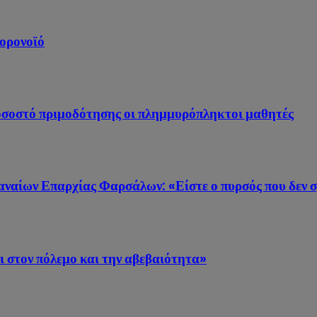
κορονοϊό
ποσοστό πριμοδότησης οι πλημμυρόπληκτοι μαθητές
ναίων Επαρχίας Φαρσάλων: «Είστε ο πυρσός που δεν σ
 στον πόλεμο και την αβεβαιότητα»