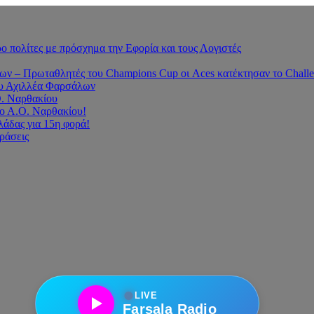
 πολίτες με πρόσχημα την Εφορία και τους Λογιστές
 – Πρωταθλητές του Champions Cup οι Aces κατέκτησαν το Challe
του Αχιλλέα Φαρσάλων
Ο. Ναρθακίου
ο Α.Ο. Ναρθακίου!
άδας για 15η φορά!
οράσεις
●
LIVE
Farsala Radio