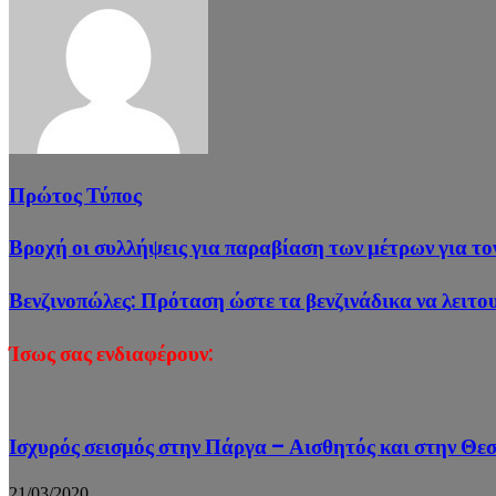
Πρώτος Τύπος
Βροχή οι συλλήψεις για παραβίαση των μέτρων για το
Βενζινοπώλες: Πρόταση ώστε τα βενζινάδικα να λειτο
Ίσως σας ενδιαφέρουν:
Ισχυρός σεισμός στην Πάργα – Αισθητός και στην Θε
21/03/2020