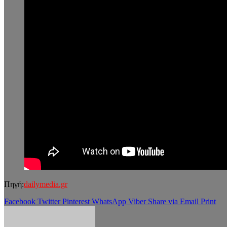
Πηγή:
dailymedia.gr
Facebook
Twitter
Pinterest
WhatsApp
Viber
Share via Email
Print