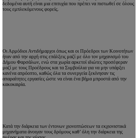
δεδομένα αυτή είναι μια επιτυχία που πρέπει να πιστωθεί σε όλους
τους εμπλεκόμενους φορείς.
Οι Αρμόδιοι Αντιδήμαρχοι όπως και οι Πρόεδροι των Κοινοτήτων
ήταν από την αρχή στις επάλξεις μαζί με όλο τον μηχανισμό του
Δήμου Φαρσάλων, ενώ στα χωρία αρκετοί ιδιώτες προσέφεραν
μαζί με τους Προέδρους και τα Συμβούλια για να μην υπάρξει
κανένα απρόοπτο, καθώς όλα τα συνεργεία ξεκίνησαν τις
απαραίτητες εργασίες ώστε να είναι ένα βήμα μπροστά από την
κακοκαιρία.
Κατά την διάρκεια των έντονων χιονοπτώσεων τα εκχιονιστικά
μηχανήματα άνοιγαν τους δρόμους καθ’ όλη την διάρκεια της
ημέρας και της νύχτας.