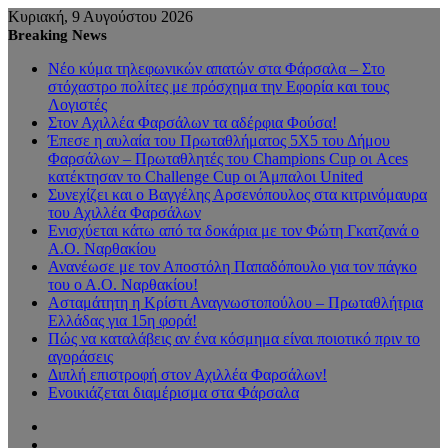
Κυριακή, 9 Αυγούστου 2026
Breaking News
Νέο κύμα τηλεφωνικών απατών στα Φάρσαλα – Στο
στόχαστρο πολίτες με πρόσχημα την Εφορία και τους
Λογιστές
Στον Αχιλλέα Φαρσάλων τα αδέρφια Φούσα!
Έπεσε η αυλαία του Πρωταθλήματος 5Χ5 του Δήμου
Φαρσάλων – Πρωταθλητές του Champions Cup οι Aces
κατέκτησαν το Challenge Cup οι Άμπαλοι United
Συνεχίζει και ο Βαγγέλης Αρσενόπουλος στα κιτρινόμαυρα
του Αχιλλέα Φαρσάλων
Ενισχύεται κάτω από τα δοκάρια με τον Φώτη Γκατζανά ο
Α.Ο. Ναρθακίου
Ανανέωσε με τον Αποστόλη Παπαδόπουλο για τον πάγκο
του ο Α.Ο. Ναρθακίου!
Ασταμάτητη η Κρίστι Αναγνωστοπούλου – Πρωταθλήτρια
Ελλάδας για 15η φορά!
Πώς να καταλάβεις αν ένα κόσμημα είναι ποιοτικό πριν το
αγοράσεις
Διπλή επιστροφή στον Αχιλλέα Φαρσάλων!
Ενοικιάζεται διαμέρισμα στα Φάρσαλα
Sidebar
Random