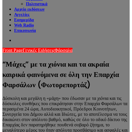
Πολιτιστικά
Αρχείο εκδόσεων
Αγγελίες
Εφημερίδα
Web Radio
Επικοινωνία
Search
for
Front Page
Γενικές Ειδήσεις
Φάρσαλα
“Μάχες” με τα χιόνια και τα ακραία
καιρικά φαινόμενα σε όλη την Επαρχία
Φαρσάλων (Φωτορεπορτάζ)
Δύσκολη και μεγάλη η «μάχη» που έδωσαν με τα χιόνια και τις
δύσκολες συνθήκες που επικράτησαν στην Επαρχία Φαρσάλων τα
περασμένα 24 ώρα, Αυτοδιοικητικοί, Πρόεδροι Κοινοτήτων,
Συνεργεία του Δήμου αλλά και Ιδιώτες, με το αποτέλεσμα να τους
δικαιώνει στον απόλυτο βαθμό, καθώς σε όλο το οδικό δίκτυο της
Επαρχίας δεν παρατηρήθηκε πουθενά σοβαρό ζήτημα, το
μεγαλύτερο μέρος του ήταν απόλυτα προσβάσιμο και ασφαλές και