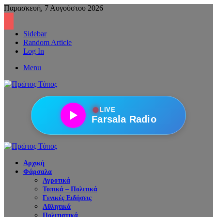
Παρασκευή, 7 Αυγούστου 2026
Sidebar
Random Article
Log In
Menu
●
LIVE
Farsala Radio
Αρχική
Φάρσαλα
Αγροτικά
Τοπικά – Πολιτικά
Γενικές Ειδήσεις
Αθλητικά
Πολιτιστικά