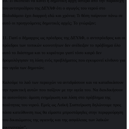
10. Τι σκοπεύει να κάνει η δημοτική αρχή ύστερα από την παραδοχή
του αντιπροέδρου της ΔΕΥΑΦ ότι ο αγωγός του νερού στο
Πολυδάμειο έχει διαρροή εδώ και χρόνια; Τι θέση παίρνουν πάνω σε
αυτό οι προηγούμενες δημοτικές αρχές; Το γνώριζαν;
11. Γιατί ο δήμαρχος ως πρόεδρος της ΔΕΥΑΦ, ο αντιπρόεδρος και οι
πρόεδροι των τοπικών κοινοτήτων δεν ανέδειξαν το πρόβλημα όλο
αυτό το διάστημα και το κυριότερο γιατί τόσο καιρό δεν
δρομολόγησαν τη λύση ενός προβλήματος που εγκυμονεί κίνδυνο για
την υγεία των δημοτών;
Καλούμε το λαό των περιοχών να αντιδράσουν και να καταδικάσουν
την πρακτική αυτών που παίζουν με την υγεία του. Να διεκδικήσουν
το αυτονόητο: άμεση ενημέρωση και λύση στο πρόβλημα της
ποιότητας του νερού. Εμείς ως Λαϊκή Συσπείρωση δηλώνουμε προς
πάσα κατεύθυνση πως θα είμαστε μπροστάρηδες στην περιφρούρηση
του δικαιώματος της υγιεινής και της ασφάλειας των λαϊκών
οικογενειών”.