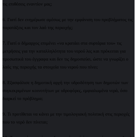
τις επιθέσεις εναντίον μας;
6. Γιατί δεν ενημέρωσε αμέσως με την εμφάνιση του προβλήματος τις
παρατάξεις και τον λαό της περιοχής;
7. Γιατί ο δήμαρχος επιμένει «να κρατάει στα συρτάρια του» τις
μετρήσεις για την καταλληλότητα του νερού λες και πρόκειται για
προσωπικά του έγγραφα και δεν τις δημοσιεύει, ώστε να γνωρίζει ο
λαός της περιοχής τα στοιχεία του νερού που πίνει;
8. Εξασφάλισε η δημοτική αρχή την υδροδότηση των δημοτών των
συγκεκριμένων κοινοτήτων με υδροφόρες, εμφιαλωμένα νερά, όσο
διαρκεί το πρόβλημα;
9. Τι προτίθεται να κάνει με την τιμολογιακή πολιτική στις περιοχές
που το νερό δεν πίνεται;