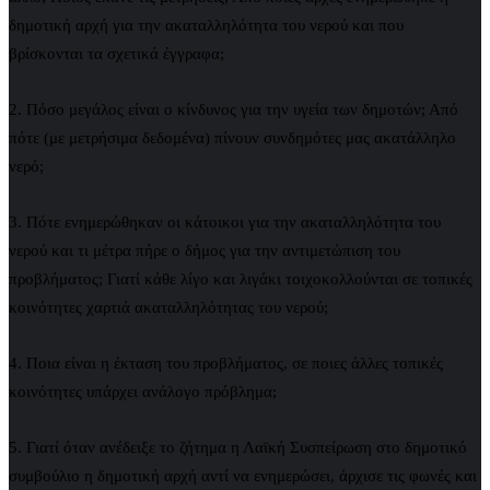
δημοτική αρχή για την ακαταλληλότητα του νερού και που
βρίσκονται τα σχετικά έγγραφα;
2. Πόσο μεγάλος είναι ο κίνδυνος για την υγεία των δημοτών; Από
πότε (με μετρήσιμα δεδομένα) πίνουν συνδημότες μας ακατάλληλο
νερό;
3. Πότε ενημερώθηκαν οι κάτοικοι για την ακαταλληλότητα του
νερού και τι μέτρα πήρε ο δήμος για την αντιμετώπιση του
προβλήματος; Γιατί κάθε λίγο και λιγάκι τοιχοκολλούνται σε τοπικές
κοινότητες χαρτιά ακαταλληλότητας του νερού;
4. Ποια είναι η έκταση του προβλήματος, σε ποιες άλλες τοπικές
κοινότητες υπάρχει ανάλογο πρόβλημα;
5. Γιατί όταν ανέδειξε το ζήτημα η Λαϊκή Συσπείρωση στο δημοτικό
συμβούλιο η δημοτική αρχή αντί να ενημερώσει, άρχισε τις φωνές και