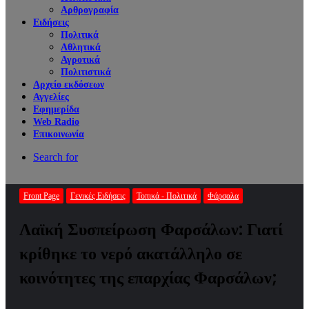
Αρθρογραφία
Ειδήσεις
Πολιτικά
Αθλητικά
Αγροτικά
Πολιτιστικά
Αρχείο εκδόσεων
Αγγελίες
Εφημερίδα
Web Radio
Επικοινωνία
Search for
Front Page
Γενικές Ειδήσεις
Τοπικά - Πολιτικά
Φάρσαλα
Λαϊκή Συσπείρωση Φαρσάλων: Γιατί
κρίθηκε το νερό ακατάλληλο σε
κοινότητες της επαρχίας Φαρσάλων;