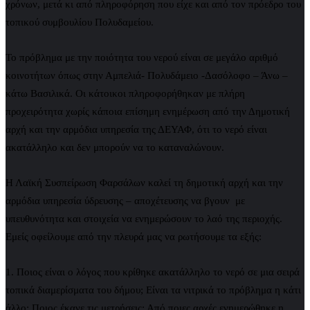
χρόνων, μετά κι από πληροφόρηση που είχε και από τον πρόεδρο του
τοπικού συμβουλίου Πολυδαμείου.
Το πρόβλημα με την ποιότητα του νερού είναι σε μεγάλο αριθμό
κοινοτήτων όπως στην Αμπελιά- Πολυδάμειο -Δασόλοφο – Άνω –
κάτω Βασιλικά. Οι κάτοικοι πληροφορήθηκαν με πλήρη
προχειρότητα χωρίς κάποια επίσημη ενημέρωση από την Δημοτική
αρχή και την αρμόδια υπηρεσία της ΔΕΥΑΦ, ότι το νερό είναι
ακατάλληλο και δεν μπορούν να το καταναλώνουν.
Η Λαϊκή Συσπείρωση Φαρσάλων καλεί τη δημοτική αρχή και την
αρμόδια υπηρεσία ύδρευσης – αποχέτευσης να βγουν με
υπευθυνότητα και στοιχεία να ενημερώσουν το λαό της περιοχής.
Εμείς οφείλουμε από την πλευρά μας να ρωτήσουμε τα εξής:
1. Ποιος είναι ο λόγος που κρίθηκε ακατάλληλο το νερό σε μια σειρά
τοπικά διαμερίσματα του δήμου; Είναι τα νιτρικά το πρόβλημα η κάτι
άλλο; Ποιος έκανε τις μετρήσεις; Από ποιες αρχές ενημερώθηκε η