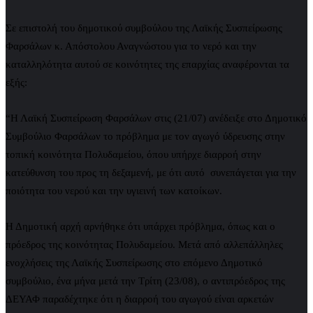
Σε επιστολή του δημοτικού συμβούλου της Λαϊκής Συσπείρωσης
Φαρσάλων κ. Απόστολου Αναγνώστου για το νερό και την
καταλληλότητα αυτού σε κοινότητες της επαρχίας αναφέρονται τα
εξής:
“Η Λαϊκή Συσπείρωση Φαρσάλων στις (21/07) ανέδειξε στο Δημοτικό
Συμβούλιο Φαρσάλων το πρόβλημα με τον αγωγό ύδρευσης στην
τοπική κοινότητα Πολυδαμείου, όπου υπήρχε διαρροή στην
κατεύθυνση του προς τη δεξαμενή, με ότι αυτό συνεπάγεται για την
ποιότητα του νερού και την υγιεινή των κατοίκων.
Η Δημοτική αρχή αρνήθηκε ότι υπάρχει πρόβλημα, όπως και ο
πρόεδρος της κοινότητας Πολυδαμείου. Μετά από αλλεπάλληλες
ενοχλήσεις της Λαϊκής Συσπείρωσης στο επόμενο Δημοτικό
συμβούλιο, ένα μήνα μετά την Τρίτη (23/08), ο αντιπρόεδρος της
ΔΕΥΑΦ παραδέχτηκε ότι η διαρροή του αγωγού είναι αρκετών