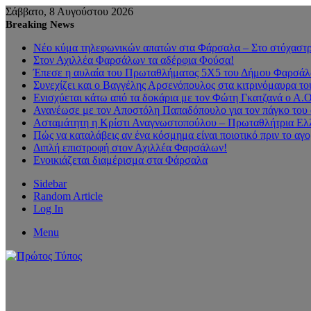
Σάββατο, 8 Αυγούστου 2026
Breaking News
Νέο κύμα τηλεφωνικών απατών στα Φάρσαλα – Στο στόχαστρο
Στον Αχιλλέα Φαρσάλων τα αδέρφια Φούσα!
Έπεσε η αυλαία του Πρωταθλήματος 5Χ5 του Δήμου Φαρσάλων
Συνεχίζει και ο Βαγγέλης Αρσενόπουλος στα κιτρινόμαυρα 
Ενισχύεται κάτω από τα δοκάρια με τον Φώτη Γκατζανά ο Α.
Ανανέωσε με τον Αποστόλη Παπαδόπουλο για τον πάγκο του 
Ασταμάτητη η Κρίστι Αναγνωστοπούλου – Πρωταθλήτρια Ελλ
Πώς να καταλάβεις αν ένα κόσμημα είναι ποιοτικό πριν το αγ
Διπλή επιστροφή στον Αχιλλέα Φαρσάλων!
Ενοικιάζεται διαμέρισμα στα Φάρσαλα
Sidebar
Random Article
Log In
Menu