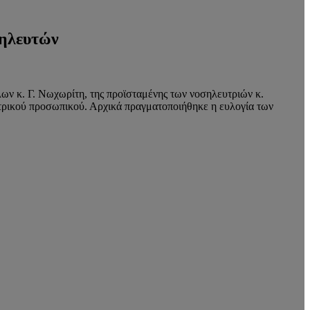
σηλευτών
ν κ. Γ. Νωχωρίτη, της προϊσταμένης των νοσηλευτριών κ.
ατρικού προσωπικού. Αρχικά πραγματοποιήθηκε η ευλογία των