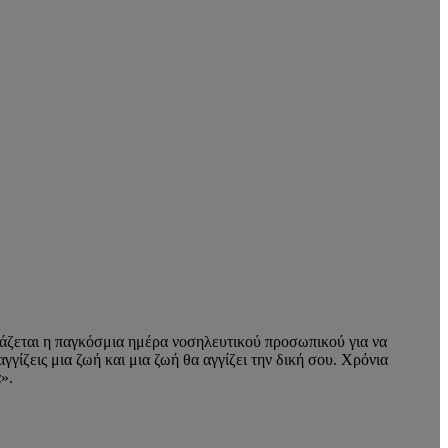
τάζεται η παγκόσμια ημέρα νοσηλευτικού προσωπικού για να
γίζεις μια ζωή και μια ζωή θα αγγίζει την δική σου. Χρόνια
».