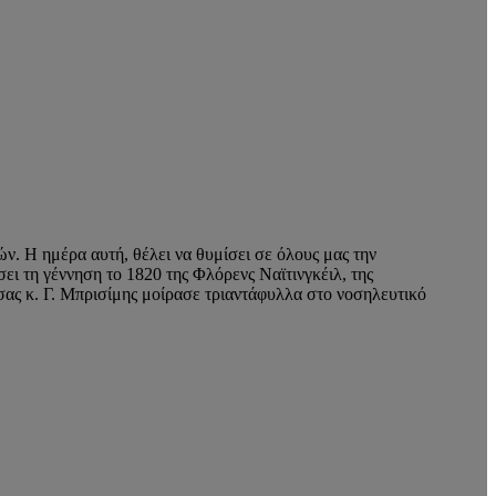
. Η ημέρα αυτή, θέλει να θυμίσει σε όλους μας την
ι τη γέννηση το 1820 της Φλόρενς Ναϊτινγκέιλ, της
σας κ. Γ. Μπρισίμης μοίρασε τριαντάφυλλα στο νοσηλευτικό