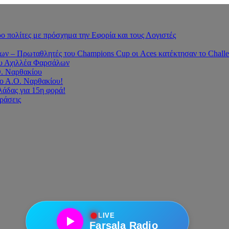
 πολίτες με πρόσχημα την Εφορία και τους Λογιστές
 – Πρωταθλητές του Champions Cup οι Aces κατέκτησαν το Challe
του Αχιλλέα Φαρσάλων
Ο. Ναρθακίου
ο Α.Ο. Ναρθακίου!
άδας για 15η φορά!
οράσεις
●
LIVE
Farsala Radio