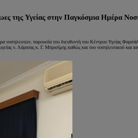
ρωες της Υγείας στην Παγκόσμια Ημέρα Νο
α νοσηλευτών, παρουσία του διευθυντή του Κέντρου Υγείας Φαρσάλω
είας ν. Λάρισας κ. Γ. Μπρισίμης καθώς και του νοσηλευτικού και ι