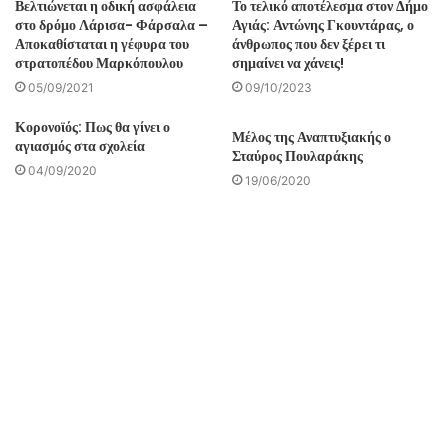
Βελτιώνεται η οδική ασφάλεια
Το τελικό αποτέλεσμα στον Δήμο
στο δρόμο Λάρισα- Φάρσαλα –
Αγιάς: Αντώνης Γκουντάρας, ο
Αποκαθίσταται η γέφυρα του
άνθρωπος που δεν ξέρει τι
στρατοπέδου Μαρκόπουλου
σημαίνει να χάνεις!
05/09/2021
09/10/2023
Κορονοϊός: Πως θα γίνει ο
Μέλος της Αναπτυξιακής ο
αγιασμός στα σχολεία
Σταύρος Πουλαράκης
04/09/2020
19/06/2020