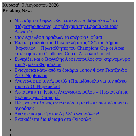
Κυριακή, 9 Αυγούστου 2026
Breaking News
Νέο κύμα τηλεφωνικών απατών στα Φάρσαλα – Στο
στόχαστρο πολίτες με πρόσχημα την Εφορία και τους
Λογιστές
Στον Αχιλλέα Φαρσάλων τα αδέρφια Φούσα!
Έπεσε η αυλαία του Πρωταθλήματος 5Χ5 του Δήμου
Φαρσάλων – Πρωταθλητές του Champions Cup οι Aces
κατέκτησαν το Challenge Cup οι Άμπαλοι United
Συνεχίζει και ο Βαγγέλης Αρσενόπουλος στα κιτρινόμαυρα
του Αχιλλέα Φαρσάλων
Ενισχύεται κάτω από τα δοκάρια με τον Φώτη Γκατζανά ο
Α.Ο. Ναρθακίου
Ανανέωσε με τον Αποστόλη Παπαδόπουλο για τον πάγκο
του ο Α.Ο. Ναρθακίου!
Ασταμάτητη η Κρίστι Αναγνωστοπούλου – Πρωταθλήτρια
Ελλάδας για 15η φορά!
Πώς να καταλάβεις αν ένα κόσμημα είναι ποιοτικό πριν το
αγοράσεις
Διπλή επιστροφή στον Αχιλλέα Φαρσάλων!
Ενοικιάζεται διαμέρισμα στα Φάρσαλα
Sidebar
Random