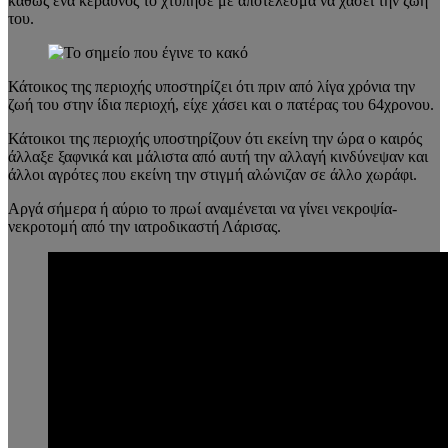
καθώς ένα κεραυνός το χτύπησε με αποτέλεσμα να χάσει την ζωή
του.
Κάτοικος της περιοχής υποστηρίζει ότι πριν από λίγα χρόνια την
ζωή του στην ίδια περιοχή, είχε χάσει και ο πατέρας του 64χρονου.
Κάτοικοι της περιοχής υποστηρίζουν ότι εκείνη την ώρα ο καιρός
άλλαξε ξαφνικά και μάλιστα από αυτή την αλλαγή κινδύνεψαν και
άλλοι αγρότες που εκείνη την στιγμή αλώνιζαν σε άλλο χωράφι.
Αργά σήμερα ή αύριο το πρωί αναμένεται να γίνει νεκροψία-
νεκροτομή από την ιατροδικαστή Λάρισας.