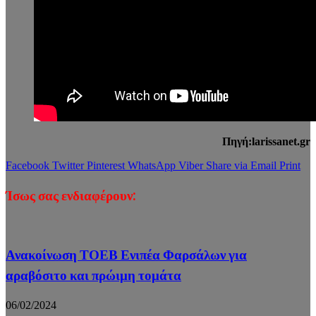
Πηγή:larissanet.gr
Facebook
Twitter
Pinterest
WhatsApp
Viber
Share via Email
Print
Ίσως σας ενδιαφέρουν:
Ανακοίνωση ΤΟΕΒ Ενιπέα Φαρσάλων για
αραβόσιτο και πρώιμη τομάτα
06/02/2024