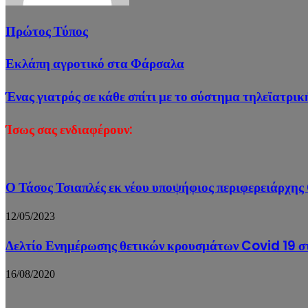
Πρώτος Τύπος
Εκλάπη αγροτικό στα Φάρσαλα
Ένας γιατρός σε κάθε σπίτι με το σύστημα τηλεϊατρι
Ίσως σας ενδιαφέρουν:
Ο Τάσος Τσιαπλές εκ νέου υποψήφιος περιφερειάρχης
12/05/2023
Δελτίο Ενημέρωσης θετικών κρουσμάτων Covid 19 σ
16/08/2020