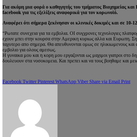
Για ακόμη μια φορά ο καθηγητής του τμήματος Βιοχημείας και
facebook για τις εξελίξεις αναφορικά για τον κορωνοϊό.
Αναφέρει ότι σήμερα ξεκίνησαν οι κλινικές δοκιμές και σε 10-12
“Ρωτατε συνεχεια για τα εμβολια. ΟΙ συγχρονες τεχνολογιες πλατφο
εχουν μπει στην κουρσα στην Αμερικη κυριως αλλα και Ευρωπη. Ση
ταχυτερο απο σημερα. Θα απευθυνονται ομως σε ηλικιωμενους και α
εμβολιο για ολους αμεσως.
Η γυναικα μου και η κορη μου εργαζονται ως μαχιμοι γιατροι στο δ
δουλευουν στα νοσοκομεια. Και πρεπει και να τους βοηθαμε και 
Facebook
Twitter
Pinterest
WhatsApp
Viber
Share via Email
Print