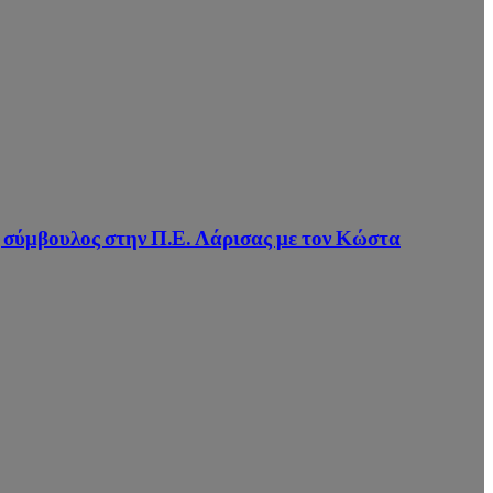
σύμβουλος στην Π.Ε. Λάρισας με τον Κώστα