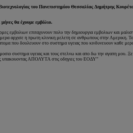
 Βιοτεχνολογίας του Πανεπιστημίου Θεσσαλίας Δημήτρης Κουρέτ
 μήνες θα έχουμε εμβόλιο.
ρμες εμβολιων επιταχυνουν πολυ την δημιουργια εμβολιων και μαλιστ
μερα αρχισε η πρωτη κλινικη μελετη σε ανθρωπους στην Αμερικη. Τα
τομα που δουλευουν στο συστημα υγειας που κινδυνευουν καθε μερα τ
ημοσιο συστημα υγειας και τους στελνω και απο δω την αγαπη μου. Ξε
μεις υπακουοντας ΑΠΟΛΥΤΑ στις οδηγιες του ΕΟΔΥ”