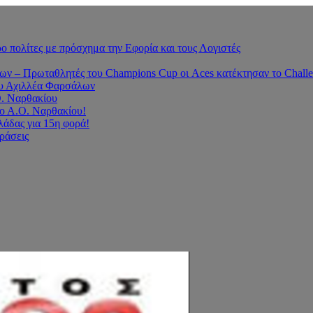
 πολίτες με πρόσχημα την Εφορία και τους Λογιστές
 – Πρωταθλητές του Champions Cup οι Aces κατέκτησαν το Challe
του Αχιλλέα Φαρσάλων
Ο. Ναρθακίου
ο Α.Ο. Ναρθακίου!
άδας για 15η φορά!
οράσεις