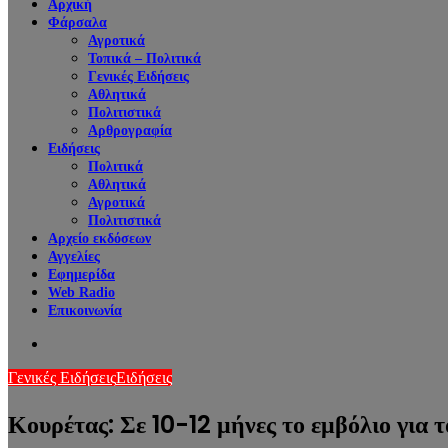
Αρχική
Φάρσαλα
Αγροτικά
Τοπικά – Πολιτικά
Γενικές Ειδήσεις
Αθλητικά
Πολιτιστικά
Αρθρογραφία
Ειδήσεις
Πολιτικά
Αθλητικά
Αγροτικά
Πολιτιστικά
Αρχείο εκδόσεων
Αγγελίες
Εφημερίδα
Web Radio
Επικοινωνία
Search
for
Γενικές Ειδήσεις
Ειδήσεις
Κουρέτας: Σε 10-12 μήνες το εμβόλιο για 