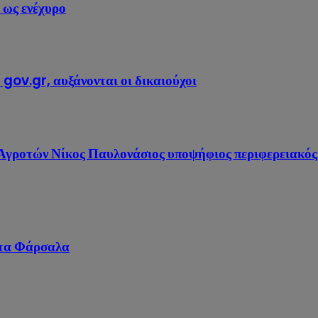
 ως ενέχυρο
 gov.gr, αυξάνονται οι δικαιούχοι
γροτών Νίκος Παυλονάσιος υποψήφιος περιφερειακός 
στα Φάρσαλα