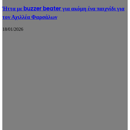
Ήττα με buzzer beater για ακόμη ένα παιχνίδι για
τον Αχιλλέα Φαρσάλων
18/01/2026