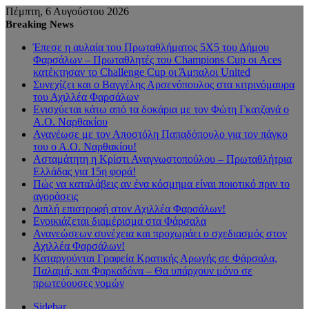
Πέμπτη, 6 Αυγούστου 2026
Breaking News
Έπεσε η αυλαία του Πρωταθλήματος 5Χ5 του Δήμου
Φαρσάλων – Πρωταθλητές του Champions Cup οι Aces
κατέκτησαν το Challenge Cup οι Άμπαλοι United
Συνεχίζει και ο Βαγγέλης Αρσενόπουλος στα κιτρινόμαυρα
του Αχιλλέα Φαρσάλων
Ενισχύεται κάτω από τα δοκάρια με τον Φώτη Γκατζανά ο
Α.Ο. Ναρθακίου
Ανανέωσε με τον Αποστόλη Παπαδόπουλο για τον πάγκο
του ο Α.Ο. Ναρθακίου!
Ασταμάτητη η Κρίστι Αναγνωστοπούλου – Πρωταθλήτρια
Ελλάδας για 15η φορά!
Πώς να καταλάβεις αν ένα κόσμημα είναι ποιοτικό πριν το
αγοράσεις
Διπλή επιστροφή στον Αχιλλέα Φαρσάλων!
Ενοικιάζεται διαμέρισμα στα Φάρσαλα
Ανανεώσεων συνέχεια και προχωράει ο σχεδιασμός στον
Αχιλλέα Φαρσάλων!
Καταργούνται Γραφεία Κρατικής Αρωγής σε Φάρσαλα,
Παλαμά, και Φαρκαδόνα – Θα υπάρχουν μόνο σε
πρωτεύουσες νομών
Sidebar