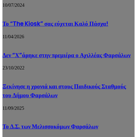
10/07/2024
Το “The Kiosk” σας εύχεται Καλό Πάσχα!
11/04/2026
Δεν “Χ”άρηκε στην πρεμιέρα ο Αχιλλέας Φαρσάλων
23/10/2022
Ξεκίνησε η χρονιά και στους Παιδικούς Σταθμούς
του Δήμου Φαρσάλων
11/09/2025
Το Δ.Σ. των Μελισσοκόμων Φαρσάλων