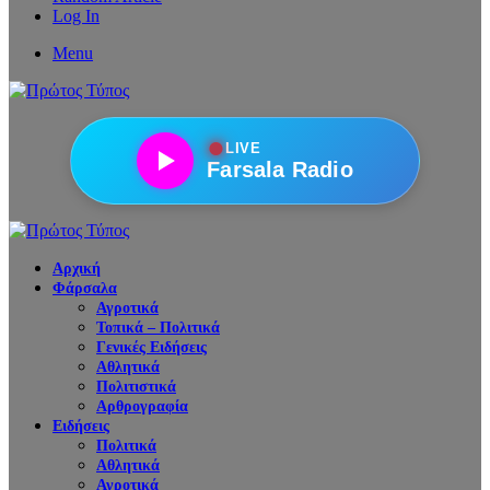
Log In
Menu
●
LIVE
Farsala Radio
Αρχική
Φάρσαλα
Αγροτικά
Τοπικά – Πολιτικά
Γενικές Ειδήσεις
Αθλητικά
Πολιτιστικά
Αρθρογραφία
Ειδήσεις
Πολιτικά
Αθλητικά
Αγροτικά