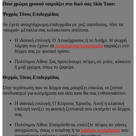
Ποιο χρώμα χρυσού ταιριάζει στο δικό σας Skin Tone;
Ψυχρός Τόνος Επιδερμίδας
Αν έχετε ανοιχτόχρωμη επιδερμίδα με ροζ υποτόνους, τότε τα
«ψυχρά» μέταλλα σας κολακεύουν απόλυτα.
Η ιδανική επιλογή: Ο Λευκόχρυσος ή το Ασήμι. Η ψυχρή
λάμψη που έχουν τα
λευκόχρυσα κοσμήματα
ταιριάζει στο
δέρμα σας με φυσικό τρόπο.
Πολύτιμοι Λίθοι: Σας προτείνουμε πέτρες σε μπλε, κόκκινο
ή μοβ χρώμα, όπως το ζαφείρι.
Θερμός Τόνος Επιδερμίδας
Στην περίπτωση που το δέρμα σας μαυρίζει εύκολα, οι ζεστοί
συνδυασμοί για κοσμήματα και skin tone θα σας ενθουσιάσουν.
Η ιδανική επιλογή: Ο Κίτρινος Χρυσός. Αυτή η κλασική
επιλογή τονίζει τη φυσική ζεστασιά που εκπέμπει το δέρμα
σας.
Πολύτιμοι Λίθοι: Επιπρόσθετα, επιλέξτε πέτρες σε γήινες
αποχρώσεις, όπως ο κιτρίνης ή τα
rainbow κοσμήματα
που
προσφέρουν υπέροχες εναλλαγές χρωμάτων.