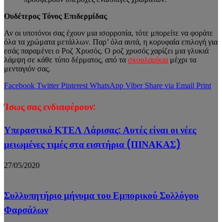
Ουδέτερος Τόνος Επιδερμίδας
Αν οι υποτόνοι σας έχουν μια ισορροπία, τότε μπορείτε να φοράτε
όλα τα χρώματα μετάλλων. Παρ’ όλα αυτά, η κορυφαία επιλογή για
εσάς παραμένει ο Ροζ Χρυσός. Ο ροζ χρυσός χαρίζει μια γλυκιά
λάμψη σε κάθε τύπο δέρματος, από τα
σκουλαρίκια
μέχρι τα
μενταγιόν σας.
Facebook
Twitter
Pinterest
WhatsApp
Viber
Share via Email
Print
Ίσως σας ενδιαφέρουν:
Υπεραστικό ΚΤΕΛ Λάρισας: Αυτές είναι οι νέες
μειωμένες τιμές στα εισιτήρια (ΠΙΝΑΚΑΣ)
27/05/2020
Συλλυπητήριο μήνυμα του Εμπορικού Συλλόγου
Φαρσάλων