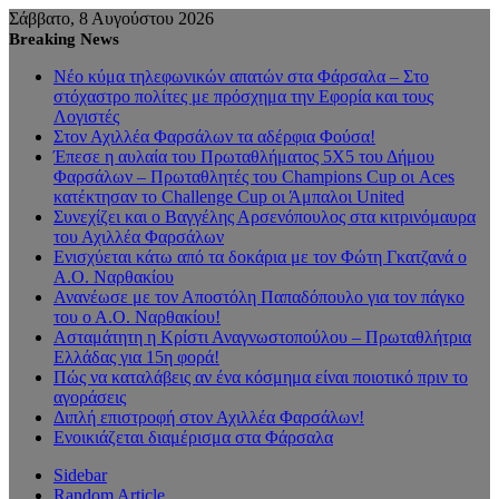
Σάββατο, 8 Αυγούστου 2026
Breaking News
Νέο κύμα τηλεφωνικών απατών στα Φάρσαλα – Στο
στόχαστρο πολίτες με πρόσχημα την Εφορία και τους
Λογιστές
Στον Αχιλλέα Φαρσάλων τα αδέρφια Φούσα!
Έπεσε η αυλαία του Πρωταθλήματος 5Χ5 του Δήμου
Φαρσάλων – Πρωταθλητές του Champions Cup οι Aces
κατέκτησαν το Challenge Cup οι Άμπαλοι United
Συνεχίζει και ο Βαγγέλης Αρσενόπουλος στα κιτρινόμαυρα
του Αχιλλέα Φαρσάλων
Ενισχύεται κάτω από τα δοκάρια με τον Φώτη Γκατζανά ο
Α.Ο. Ναρθακίου
Ανανέωσε με τον Αποστόλη Παπαδόπουλο για τον πάγκο
του ο Α.Ο. Ναρθακίου!
Ασταμάτητη η Κρίστι Αναγνωστοπούλου – Πρωταθλήτρια
Ελλάδας για 15η φορά!
Πώς να καταλάβεις αν ένα κόσμημα είναι ποιοτικό πριν το
αγοράσεις
Διπλή επιστροφή στον Αχιλλέα Φαρσάλων!
Ενοικιάζεται διαμέρισμα στα Φάρσαλα
Sidebar
Random Article