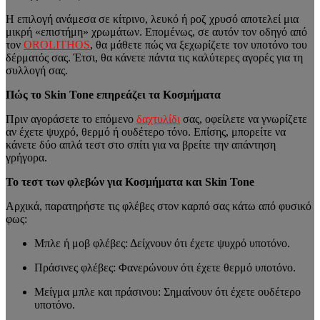
Η επιλογή ανάμεσα σε κίτρινο, λευκό ή ροζ χρυσό αποτελεί μια
μικρή «επιστήμη» χρωμάτων. Επομένως, σε αυτόν τον οδηγό από
τον
OROLITHOS
, θα μάθετε πώς να ξεχωρίζετε τον υποτόνο του
δέρματός σας. Έτσι, θα κάνετε πάντα τις καλύτερες αγορές για τη
συλλογή σας.
Πώς το Skin Tone επηρεάζει τα Κοσμήματα
Πριν αγοράσετε το επόμενο
δαχτυλίδι
σας, οφείλετε να γνωρίζετε
αν έχετε ψυχρό, θερμό ή ουδέτερο τόνο. Επίσης, μπορείτε να
κάνετε δύο απλά τεστ στο σπίτι για να βρείτε την απάντηση
γρήγορα.
Το τεστ των φλεβών για Κοσμήματα και Skin Tone
Αρχικά, παρατηρήστε τις φλέβες στον καρπό σας κάτω από φυσικό
φως:
Μπλε ή μοβ φλέβες: Δείχνουν ότι έχετε ψυχρό υποτόνο.
Πράσινες φλέβες: Φανερώνουν ότι έχετε θερμό υποτόνο.
Μείγμα μπλε και πράσινου: Σημαίνουν ότι έχετε ουδέτερο
υποτόνο.