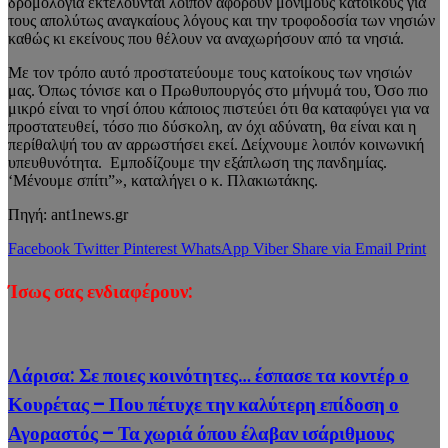
δρομολόγια εκτελούνται λοιπόν αφορούν μόνιμους κατοίκους για
τους απολύτως αναγκαίους λόγους και την τροφοδοσία των νησιών
καθώς κι εκείνους που θέλουν να αναχωρήσουν από τα νησιά.
Με τον τρόπο αυτό προστατεύουμε τους κατοίκους των νησιών
μας. Όπως τόνισε και ο Πρωθυπουργός στο μήνυμά του, Όσο πιο
μικρό είναι το νησί όπου κάποιος πιστεύει ότι θα καταφύγει για να
προστατευθεί, τόσο πιο δύσκολη, αν όχι αδύνατη, θα είναι και η
περίθαλψή του αν αρρωστήσει εκεί. Δείχνουμε λοιπόν κοινωνική
υπευθυνότητα. Εμποδίζουμε την εξάπλωση της πανδημίας.
‘Μένουμε σπίτι”», καταλήγει ο κ. Πλακιωτάκης.
Πηγή: ant1news.gr
Facebook
Twitter
Pinterest
WhatsApp
Viber
Share via Email
Print
Ίσως σας ενδιαφέρουν:
Λάρισα: Σε ποιες κοινότητες… έσπασε τα κοντέρ ο
Κουρέτας – Που πέτυχε την καλύτερη επίδοση ο
Αγοραστός – Τα χωριά όπου έλαβαν ισάριθμους