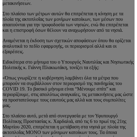
μετακινήσεων.
Στο πλαίσιο των μέτρων αυτών θα επιτρέπεται η κίνηση με τα
πλοία της ακτοπλοΐας των μονίμων κατοίκων, των μέσων που
απαιτούνται για την τροφοδοσία των νησιών, ενώ θα επιτρέπεται
και η επιστροφή όσων θέλουν να αναχωρήσουν από τα νησιά.
Αναμένεται η έκδοση των σχετικών αποφάσεων όπου θα ορίζεται
αναλυτικά το πεδίο εφαρμογής, οι περιορισμοί αλλά και οι
εξαιρέσεις.
Ειδικότερα στο μήνυμα του ο Υπουργός Ναυτιλίας και Νησιωτικής
Πολιτικής κ. Γιάννη Πλακιωτάκη, τονίζει τα εξής:
«Όπως γνωρίζετε η κυβέρνηση λαμβάνει όλα τα μέτρα που
μπορούν να συμβάλλουν στον περιορισμό της πανδημίας του
COVID 19. Το βασικό μήνυμα είναι “Μένουμε σπίτι” και
περιορίζουμε, στις απολύτως αναγκαίες, τις μετακινήσεις μας ώστε
να προστατεύουμε τους εαυτούς μας αλλά και τους συμπολίτες
μας.
Στο πλαίσιο αυτό, μετά από συνεργασία με τον Υφυπουργό
Πολίτικης Προστασίας κ. Χαρδαλιά, από τις 6 το πρωί της 21ης
Μαρτίου 2020, επιτρέπεται η μετάβαση στα νησιά με πλοία της
ακτοπλοΐας ΜΟΝΟ των μόνιμων κατοίκων τους. Τα όποια