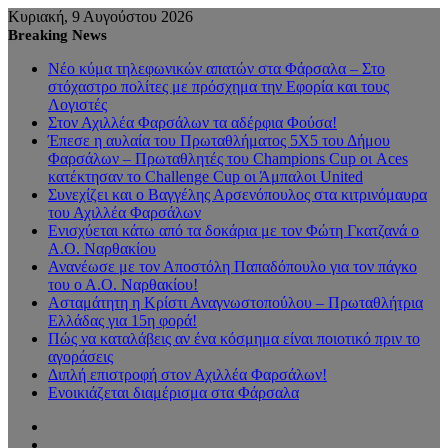
Κυριακή, 9 Αυγούστου 2026
Breaking News
Νέο κύμα τηλεφωνικών απατών στα Φάρσαλα – Στο
στόχαστρο πολίτες με πρόσχημα την Εφορία και τους
Λογιστές
Στον Αχιλλέα Φαρσάλων τα αδέρφια Φούσα!
Έπεσε η αυλαία του Πρωταθλήματος 5Χ5 του Δήμου
Φαρσάλων – Πρωταθλητές του Champions Cup οι Aces
κατέκτησαν το Challenge Cup οι Άμπαλοι United
Συνεχίζει και ο Βαγγέλης Αρσενόπουλος στα κιτρινόμαυρα
του Αχιλλέα Φαρσάλων
Ενισχύεται κάτω από τα δοκάρια με τον Φώτη Γκατζανά ο
Α.Ο. Ναρθακίου
Ανανέωσε με τον Αποστόλη Παπαδόπουλο για τον πάγκο
του ο Α.Ο. Ναρθακίου!
Ασταμάτητη η Κρίστι Αναγνωστοπούλου – Πρωταθλήτρια
Ελλάδας για 15η φορά!
Πώς να καταλάβεις αν ένα κόσμημα είναι ποιοτικό πριν το
αγοράσεις
Διπλή επιστροφή στον Αχιλλέα Φαρσάλων!
Ενοικιάζεται διαμέρισμα στα Φάρσαλα
Sidebar
Random