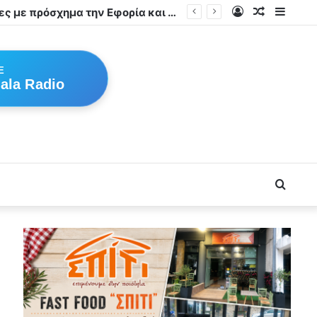
Log
Random
Sideb
In
Article
E
ala Radio
Searc
for