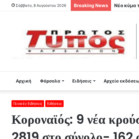
Breaking News
Στον Αχιλ
Σάββατο, 8 Αυγούστου 2026
Αρχική
Φάρσαλα
Ειδήσεις
Αρχείο εκδόσε
Γενικές Ειδήσεις
Ειδήσεις
Κοροναϊός: 9 νέα κρο
2819 στο σύνολο- 162 ο