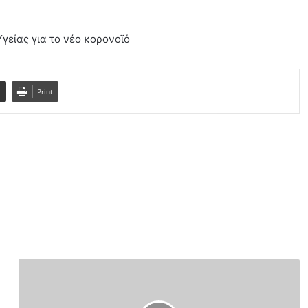
είας για το νέο κορονοϊό
l
Print