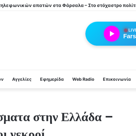
λέα Φαρσάλων τα αδέρφια Φούσα!
●
LIV
Fars
ων
Αγγελίες
Εφημερίδα
Web Radio
Επικοινωνία
ύσματα στην Ελλάδα –
ι νεκροί