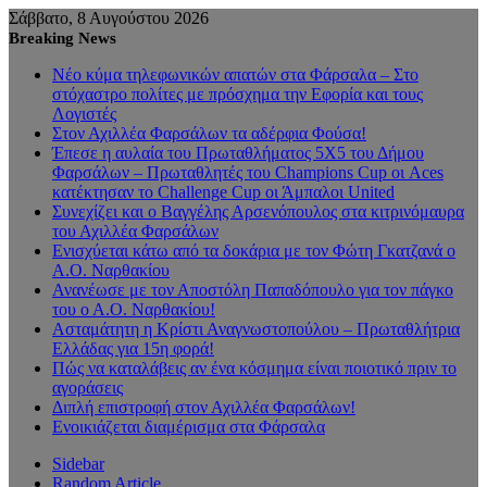
Σάββατο, 8 Αυγούστου 2026
Breaking News
Νέο κύμα τηλεφωνικών απατών στα Φάρσαλα – Στο
στόχαστρο πολίτες με πρόσχημα την Εφορία και τους
Λογιστές
Στον Αχιλλέα Φαρσάλων τα αδέρφια Φούσα!
Έπεσε η αυλαία του Πρωταθλήματος 5Χ5 του Δήμου
Φαρσάλων – Πρωταθλητές του Champions Cup οι Aces
κατέκτησαν το Challenge Cup οι Άμπαλοι United
Συνεχίζει και ο Βαγγέλης Αρσενόπουλος στα κιτρινόμαυρα
του Αχιλλέα Φαρσάλων
Ενισχύεται κάτω από τα δοκάρια με τον Φώτη Γκατζανά ο
Α.Ο. Ναρθακίου
Ανανέωσε με τον Αποστόλη Παπαδόπουλο για τον πάγκο
του ο Α.Ο. Ναρθακίου!
Ασταμάτητη η Κρίστι Αναγνωστοπούλου – Πρωταθλήτρια
Ελλάδας για 15η φορά!
Πώς να καταλάβεις αν ένα κόσμημα είναι ποιοτικό πριν το
αγοράσεις
Διπλή επιστροφή στον Αχιλλέα Φαρσάλων!
Ενοικιάζεται διαμέρισμα στα Φάρσαλα
Sidebar
Random Article