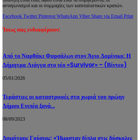
ανταγωνισμοί και οι συμμαχίες των καπιταλιστικών κρατών.
Facebook
Twitter
Pinterest
WhatsApp
Viber
Share via Email
Print
Ίσως σας ενδιαφέρουν:
Από το Ναρθάκι Φαρσάλων στον Άγιο Δομίνικο: Η
Δήμητρα Λιάγγα στο νέο «Survivor» – (Βίντεο)
05/01/2026
Τεράστιες οι καταστροφές στα χωριά του πρώην
Δήμου Ενιπέα ξανά…
08/09/2023
Δημήτρης Γούσιας: «Ήμασταν δίπλα στις δύσκολες