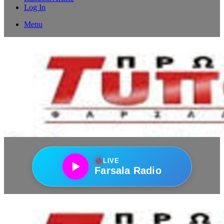
Log In
Menu
●
LIVE
Farsala Radio