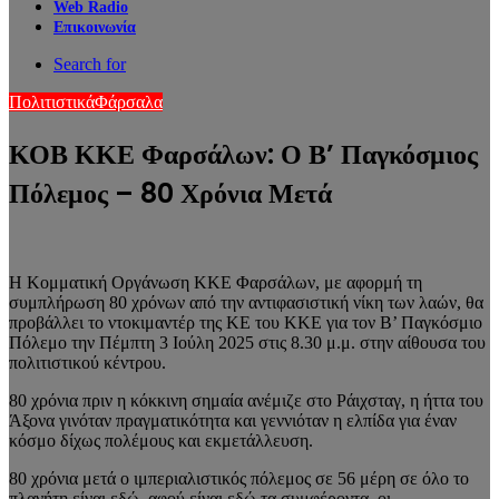
Web Radio
Επικοινωνία
Search for
Πολιτιστικά
Φάρσαλα
ΚΟΒ ΚΚΕ Φαρσάλων: Ο Β’ Παγκόσμιος
Πόλεμος – 80 Χρόνια Μετά
Η Κομματική Οργάνωση ΚΚΕ Φαρσάλων, με αφορμή τη
συμπλήρωση 80 χρόνων από την αντιφασιστική νίκη των λαών, θα
προβάλλει το ντοκιμαντέρ της ΚΕ του ΚΚΕ για τον Β’ Παγκόσμιο
Πόλεμο την Πέμπτη 3 Ιούλη 2025 στις 8.30 μ.μ. στην αίθουσα του
πολιτιστικού κέντρου.
80 χρόνια πριν η κόκκινη σημαία ανέμιζε στο Ράιχσταγ, η ήττα του
Άξονα γινόταν πραγματικότητα και γεννιόταν η ελπίδα για έναν
κόσμο δίχως πολέμους και εκμετάλλευση.
80 χρόνια μετά ο ιμπεριαλιστικός πόλεμος σε 56 μέρη σε όλο το
πλανήτη είναι εδώ, αφού είναι εδώ τα συμφέροντα, οι