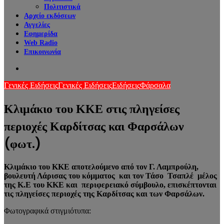
Πολιτιστικά
Αρχείο εκδόσεων
Αγγελίες
Εφημερίδα
Web Radio
Επικοινωνία
Search
for
Γενικές Ειδήσεις
Γενικές Ειδήσεις
Ειδήσεις
Φάρσαλα
Κλιμάκιο του ΚΚΕ στις πληγείσες
περιοχές Καρδίτσας και Φαρσάλων
(φωτ.)
Κλιμάκιο του ΚΚΕ αποτελούμενο από τον Γ. Λαμπρoύλη,
βουλευτή Λάρισας του κόμματος και τον Τάσο Τσαπλέ μέλος
της Κ.Ε του ΚΚΕ και περιφερειακό σύμβουλο, επισκέπτονται
τις πληγείσες περιοχές της Καρδίτσας και των Φαρσάλων.
Φωτογραφικά στιγμιότυπα: