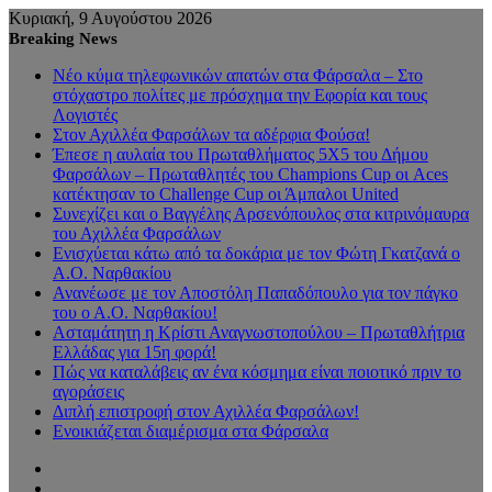
Κυριακή, 9 Αυγούστου 2026
Breaking News
Νέο κύμα τηλεφωνικών απατών στα Φάρσαλα – Στο
στόχαστρο πολίτες με πρόσχημα την Εφορία και τους
Λογιστές
Στον Αχιλλέα Φαρσάλων τα αδέρφια Φούσα!
Έπεσε η αυλαία του Πρωταθλήματος 5Χ5 του Δήμου
Φαρσάλων – Πρωταθλητές του Champions Cup οι Aces
κατέκτησαν το Challenge Cup οι Άμπαλοι United
Συνεχίζει και ο Βαγγέλης Αρσενόπουλος στα κιτρινόμαυρα
του Αχιλλέα Φαρσάλων
Ενισχύεται κάτω από τα δοκάρια με τον Φώτη Γκατζανά ο
Α.Ο. Ναρθακίου
Ανανέωσε με τον Αποστόλη Παπαδόπουλο για τον πάγκο
του ο Α.Ο. Ναρθακίου!
Ασταμάτητη η Κρίστι Αναγνωστοπούλου – Πρωταθλήτρια
Ελλάδας για 15η φορά!
Πώς να καταλάβεις αν ένα κόσμημα είναι ποιοτικό πριν το
αγοράσεις
Διπλή επιστροφή στον Αχιλλέα Φαρσάλων!
Ενοικιάζεται διαμέρισμα στα Φάρσαλα
Sidebar
Random