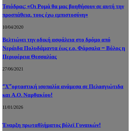
Τσιόδρας: «Οι Ρομά θα μας βοηθήσουν σε αυτή την
προσπάθεια, τους έχω εμπιστοσύνη»
10/04/2020
Βελτιώνει την οδική ασφάλεια στο δρόμο από
Νεράιδα Πολυδάμαντα έως ε.ο. Φάρσαλα – Βόλος η
Περιφέρεια Θεσσαλίας
27/06/2021
“Χ”ορταστική ισοπαλία ανάμεσα σε Πελασγιώτιδα
και Α.Ο. Ναρθακίου!
11/01/2026
Έναρξη πρωταθλήματος βόλεϊ Γυναικών!