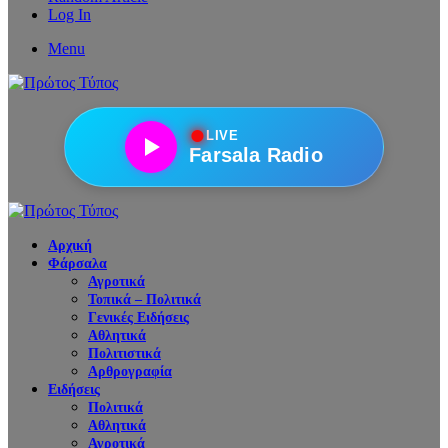
Log In
Menu
●
LIVE
Farsala Radio
Αρχική
Φάρσαλα
Αγροτικά
Τοπικά – Πολιτικά
Γενικές Ειδήσεις
Αθλητικά
Πολιτιστικά
Αρθρογραφία
Ειδήσεις
Πολιτικά
Αθλητικά
Αγροτικά