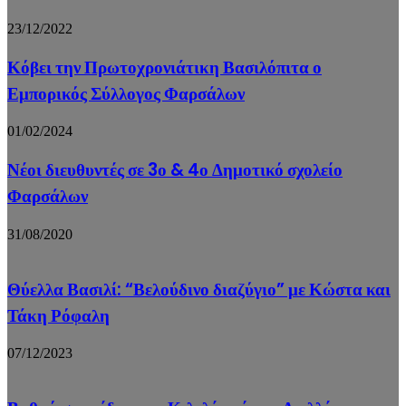
23/12/2022
Κόβει την Πρωτοχρονιάτικη Βασιλόπιτα ο
Εμπορικός Σύλλογος Φαρσάλων
01/02/2024
Νέοι διευθυντές σε 3ο & 4ο Δημοτικό σχολείο
Φαρσάλων
31/08/2020
Θύελλα Βασιλί: “Βελούδινο διαζύγιο” με Κώστα και
Τάκη Ρόφαλη
07/12/2023