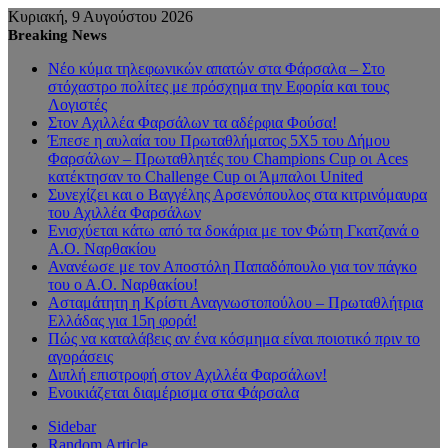
Κυριακή, 9 Αυγούστου 2026
Breaking News
Νέο κύμα τηλεφωνικών απατών στα Φάρσαλα – Στο
στόχαστρο πολίτες με πρόσχημα την Εφορία και τους
Λογιστές
Στον Αχιλλέα Φαρσάλων τα αδέρφια Φούσα!
Έπεσε η αυλαία του Πρωταθλήματος 5Χ5 του Δήμου
Φαρσάλων – Πρωταθλητές του Champions Cup οι Aces
κατέκτησαν το Challenge Cup οι Άμπαλοι United
Συνεχίζει και ο Βαγγέλης Αρσενόπουλος στα κιτρινόμαυρα
του Αχιλλέα Φαρσάλων
Ενισχύεται κάτω από τα δοκάρια με τον Φώτη Γκατζανά ο
Α.Ο. Ναρθακίου
Ανανέωσε με τον Αποστόλη Παπαδόπουλο για τον πάγκο
του ο Α.Ο. Ναρθακίου!
Ασταμάτητη η Κρίστι Αναγνωστοπούλου – Πρωταθλήτρια
Ελλάδας για 15η φορά!
Πώς να καταλάβεις αν ένα κόσμημα είναι ποιοτικό πριν το
αγοράσεις
Διπλή επιστροφή στον Αχιλλέα Φαρσάλων!
Ενοικιάζεται διαμέρισμα στα Φάρσαλα
Sidebar
Random Article