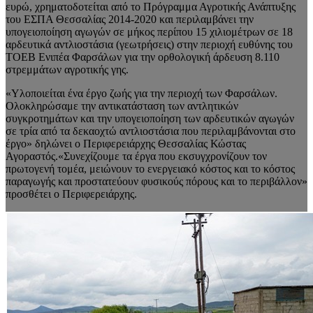
ευρώ, χρηματοδοτείται από το Πρόγραμμα Αγροτικής Ανάπτυξης
του ΕΣΠΑ Θεσσαλίας 2014-2020 και περιλαμβάνει την
υπογειοποίηση αγωγών σε μήκος περίπου 15 χιλιομέτρων σε 18
αρδευτικά αντλιοστάσια (γεωτρήσεις) στην περιοχή ευθύνης του
ΤΟΕΒ Ενιπέα Φαρσάλων για την ορθολογική άρδευση 8.110
στρεμμάτων αγροτικής γης.
«Υλοποιείται ένα έργο ζωής για την περιοχή των Φαρσάλων.
Ολοκληρώσαμε την αντικατάσταση των αντλητικών
συγκροτημάτων και την υπογειοποίηση των αρδευτικών αγωγών
σε τρία από τα δεκαοχτώ αντλιοστάσια που περιλαμβάνονται στο
έργο» δηλώνει ο Περιφερειάρχης Θεσσαλίας Κώστας
Αγοραστός.«Συνεχίζουμε τα έργα που εκσυγχρονίζουν τον
πρωτογενή τομέα, μειώνουν το ενεργειακό κόστος και το κόστος
παραγωγής και προστατεύουν φυσικούς πόρους και το περιβάλλον»
προσθέτει ο Περιφερειάρχης.