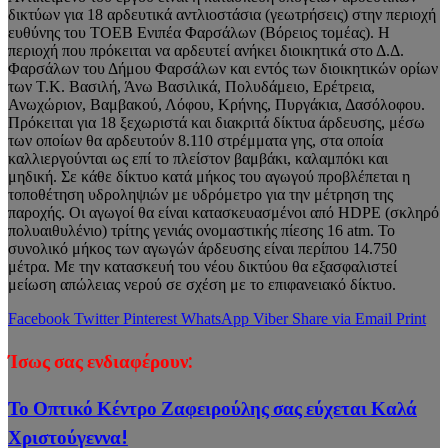
δικτύων για 18 αρδευτικά αντλιοστάσια (γεωτρήσεις) στην περιοχή
ευθύνης του ΤΟΕΒ Ενιπέα Φαρσάλων (Βόρειος τομέας). Η
περιοχή που πρόκειται να αρδευτεί ανήκει διοικητικά στο Δ.Δ.
Φαρσάλων του Δήμου Φαρσάλων και εντός των διοικητικών ορίων
των Τ.Κ. Βασιλή, Άνω Βασιλικά, Πολυδάμειο, Ερέτρεια,
Ανωχώριον, Βαμβακού, Λόφου, Κρήνης, Πυργάκια, Δασόλοφου.
Πρόκειται για 18 ξεχωριστά και διακριτά δίκτυα άρδευσης, μέσω
των οποίων θα αρδευτούν 8.110 στρέμματα γης, στα οποία
καλλιεργούνται ως επί το πλείστον βαμβάκι, καλαμπόκι και
μηδική. Σε κάθε δίκτυο κατά μήκος του αγωγού προβλέπεται η
τοποθέτηση υδροληψιών με υδρόμετρο για την μέτρηση της
παροχής. Οι αγωγοί θα είναι κατασκευασμένοι από HDPE (σκληρό
πολυαιθυλένιο) τρίτης γενιάς ονομαστικής πίεσης 16 atm. Το
συνολικό μήκος των αγωγών άρδευσης είναι περίπου 14.750
μέτρα. Με την κατασκευή του νέου δικτύου θα εξασφαλιστεί
μείωση απώλειας νερού σε σχέση με το επιφανειακό δίκτυο.
Facebook
Twitter
Pinterest
WhatsApp
Viber
Share via Email
Print
Ίσως σας ενδιαφέρουν:
Το Οπτικό Κέντρο Ζαφειρούλης σας εύχεται Καλά
Χριστούγεννα!