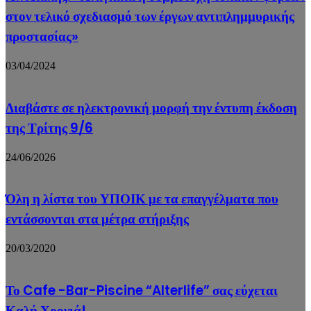
στον τελικό σχεδιασμό των έργων αντιπλημμυρικής
προστασίας»
03/04/2024
Διαβάστε σε ηλεκτρονική μορφή την έντυπη έκδοση
της Τρίτης 9/6
24/06/2026
Όλη η λίστα του ΥΠΟΙΚ με τα επαγγέλματα που
εντάσσονται στα μέτρα στήριξης
20/03/2020
Το Cafe -Bar-Piscine “Alterlife” σας εύχεται
Καλή Χρονιά!