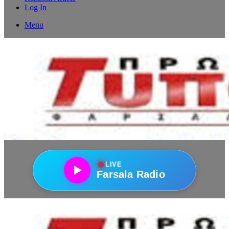
Log In
Menu
●
LIVE
Farsala Radio