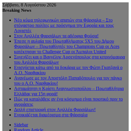
Σάββατο, 8 Αυγούστου 2026
Breaking News
Νέο κύμα τηλεφωνικών απατών στα Φάρσαλα – Στο
στόχαστρο πολίτες με πρόσχημα την Εφορία και τους
Λογιστές
Στον Αχιλλέα Φαρσάλων τα αδέρφια Φούσα!
Έπεσε η αυλαία του Πρωταθλήματος 5Χ5 του Δήμου
Φαρσάλων – Πρωταθλητές του Champions Cup οι Aces
κατέκτησαν το Challenge Cup οι Άμπαλοι United
Συνεχίζει και ο Βαγγέλης Αρσενόπουλος στα κιτρινόμαυρα
του Αχιλλέα Φαρσάλων
Ενισχύεται κάτω από τα δοκάρια με τον Φώτη Γκατζανά ο
Α.Ο. Ναρθακίου
Ανανέωσε με τον Αποστόλη Παπαδόπουλο για τον πάγκο
του ο Α.Ο. Ναρθακίου!
Ασταμάτητη η Κρίστι Αναγνωστοπούλου – Πρωταθλήτρια
Ελλάδας για 15η φορά!
Πώς να καταλάβεις αν ένα κόσμημα είναι ποιοτικό πριν το
αγοράσεις
Διπλή επιστροφή στον Αχιλλέα Φαρσάλων!
Ενοικιάζεται διαμέρισμα στα Φάρσαλα
Sidebar
Random Article