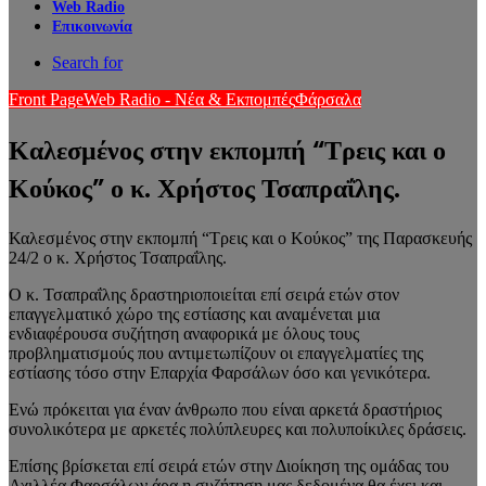
Web Radio
Επικοινωνία
Search for
Front Page
Web Radio - Νέα & Εκπομπές
Φάρσαλα
Καλεσμένος στην εκπομπή “Τρεις και ο
Κούκος” ο κ. Χρήστος Τσαπραΐλης.
Καλεσμένος στην εκπομπή “Τρεις και ο Κούκος” της Παρασκευής
24/2 ο κ. Χρήστος Τσαπραΐλης.
Ο κ. Τσαπραΐλης δραστηριοποιείται επί σειρά ετών στον
επαγγελματικό χώρο της εστίασης και αναμένεται μια
ενδιαφέρουσα συζήτηση αναφορικά με όλους τους
προβληματισμούς που αντιμετωπίζουν οι επαγγελματίες της
εστίασης τόσο στην Επαρχία Φαρσάλων όσο και γενικότερα.
Ενώ πρόκειται για έναν άνθρωπο που είναι αρκετά δραστήριος
συνολικότερα με αρκετές πολύπλευρες και πολυποίκιλες δράσεις.
Επίσης βρίσκεται επί σειρά ετών στην Διοίκηση της ομάδας του
Αχιλλέα Φαρσάλων άρα η συζήτηση μας δεδομένα θα έχει και