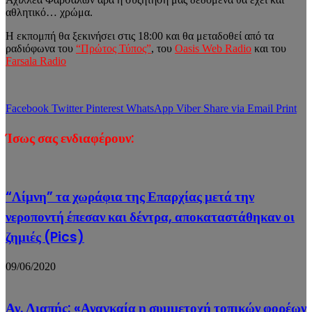
αθλητικό… χρώμα.
Η εκπομπή θα ξεκινήσει στις 18:00 και θα μεταδοθεί από τα
ραδιόφωνα του
“Πρώτος Τύπος”
, του
Oasis Web Radio
και του
Farsala Radio
Facebook
Twitter
Pinterest
WhatsApp
Viber
Share via Email
Print
Ίσως σας ενδιαφέρουν:
“Λίμνη” τα χωράφια της Επαρχίας μετά την
νεροποντή έπεσαν και δέντρα, αποκαταστάθηκαν οι
ζημιές (Pics)
09/06/2020
Αν. Λιαπής: «Αναγκαία η συμμετοχή τοπικών φορέων