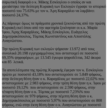
σαρωτική διαφορά ο κ. Μάκης Εσκίογλου ο οποίος αν και
χρειάστηκε την δεύτερη Κυριακή των Εκλογών έγραψε το ιστορικό
ποσοστό του 75.63% με τον κ. Άρη Καραχάλιο να λαμβάνει
ποσοστό 24,37%.
Ας πάρουμε όμως τα πράγματα χρονικά ξεκινώντας από την πρώτη
Κυριακή εκεί όπου από την αφετηρία ξεκίνησαν οι κ.κ. Μαρία
Ίφου, Άρης Καραχάλιος, Μάκης Εσκίογλου, Ευάγγελος
Δημητρακόπουλος, Τύμπας Κωνσταντίνος και Αποστόλης
Αναγνώστου.
Την πρώτη Κυριακή των εκλογών ψήφισαν 13.972 από τους
συνολικά 20.198 εγγεγραμμένους που αντιστοιχεί σε ποσοστό
69,35% ψηφοφόρων, με 13.545 έγκυρα ψηφοδέλτια, 342 άκυρα
και 85 λευκά.
Τα αποτελέσματα της πρώτης Κυριακής έφεραν τον κ. Εσκίογλου
πρώτο με ποσοστό 43,18% που αντιστοιχούσε σε 5.849 ψήφους,
στην δεύτερη θέση ήταν ο κ. Καραχάλιος με ποσοστό 22,02% που
αντιστοιχούσε με 2.983 ψήφους, στην τρίτη θέση ήταν η κ. Ίφου με
ποσοστό 19,12% που αντιστοιχούσε σε 2.590 ψήφους, στην
τέταρτη θέση ήταν ο κ. Τύμπας με ποσοστό 7,23%% που
αντιστοιχούσε σε 979 ψήφους, στην πέμπτη θέση ήταν ο κ.
Δημητρακόπουλος με ποσοστό 5,97% που αντιστοιχούσε σε 808
ψήφους, ενώ στην έκτη θέση ήταν ο κ. Αναγνώστου με ποσοστό