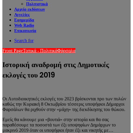
Πολιτιστικά
Αρχείο εκδόσεων
Αγγελίες
Εφημερίδα
Web Radio
Επικοινωνία
Search for
Front Page
Τοπικά - Πολιτικά
Φάρσαλα
Ιστορική αναδρομή στις Δημοτικές
εκλογές του 2019
Οι Αυτοδιοικητικές εκλογές του 2023 βρίσκονται προ των πυλών
καθώς την Κυριακή 8 Οκτωβρίου τέσσερις υποψήφιοι Δήμαρχοι
Φαρσάλων θα ριχθούν στην «μάχη» της διεκδίκησης του θώκου.
Εμείς θα κάνουμε μια «βουτιά» στην ιστορία και θα σας
παραθέσουμε τα ποσοστά των έξι υποψηφίων Δημάρχων το
μακρινό 2019 όταν οι υποψήφιοι ήταν έξι και νικητής με…