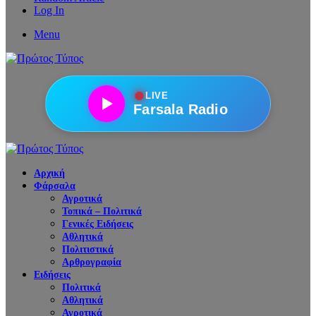
Log In
Menu
●
LIVE
Farsala Radio
Αρχική
Φάρσαλα
Αγροτικά
Τοπικά – Πολιτικά
Γενικές Ειδήσεις
Αθλητικά
Πολιτιστικά
Αρθρογραφία
Ειδήσεις
Πολιτικά
Αθλητικά
Αγροτικά