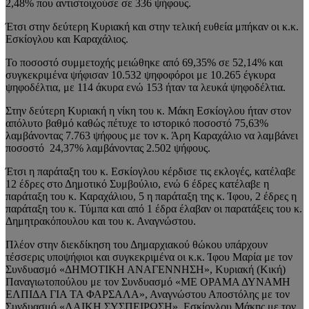
2,48% που αντιστοιχούσε σε 336 ψήφους.
Έτσι στην δεύτερη Κυριακή και στην τελική ευθεία μπήκαν οι κ.κ.
Εσκίογλου και Καραχάλιος.
Το ποσοστό συμμετοχής μειώθηκε από 69,35% σε 52,14% και
συγκεκριμένα ψήφισαν 10.532 ψηφοφόροι με 10.265 έγκυρα
ψηφοδέλτια, με 114 άκυρα ενώ 153 ήταν τα λευκά ψηφοδέλτια.
Στην δεύτερη Κυριακή η νίκη του κ. Μάκη Εσκίογλου ήταν στον
απόλυτο βαθμό καθώς πέτυχε το ιστορικό ποσοστό 75,63%
λαμβάνοντας 7.763 ψήφους με τον κ. Άρη Καραχάλιο να λαμβάνει
ποσοστό 24,37% λαμβάνοντας 2.502 ψήφους.
Έτσι η παράταξη του κ. Εσκίογλου κέρδισε τις εκλογές, κατέλαβε
12 έδρες στο Δημοτικό Συμβούλιο, ενώ 6 έδρες κατέλαβε η
παράταξη του κ. Καραχάλιου, 5 η παράταξη της κ. Ίφου, 2 έδρες η
παράταξη του κ. Τύμπα και από 1 έδρα έλαβαν οι παρατάξεις του κ.
Δημητρακόπουλου και του κ. Αναγνώστου.
Πλέον στην διεκδίκηση του Δημαρχιακού θώκου υπάρχουν
τέσσερις υποψήφιοι και συγκεκριμένα οι κ.κ. Ίφου Μαρία με τον
Συνδυασμό «ΔΗΜΟΤΙΚΗ ΑΝΑΓΕΝΝΗΣΗ», Κυριακή (Κική)
Παναγιωτοπούλου με τον Συνδυασμό «ΜΕ ΟΡΑΜΑ ΔΥΝΑΜΗ
ΕΛΠΙΔΑ ΓΙΑ ΤΑ ΦΑΡΣΑΛΑ», Αναγνώστου Αποστόλης με τον
Συνδυασμό «ΛΑΙΚΗ ΣΥΣΠΕΙΡΩΣΗ», Εσκίογλου Μάκης με τον