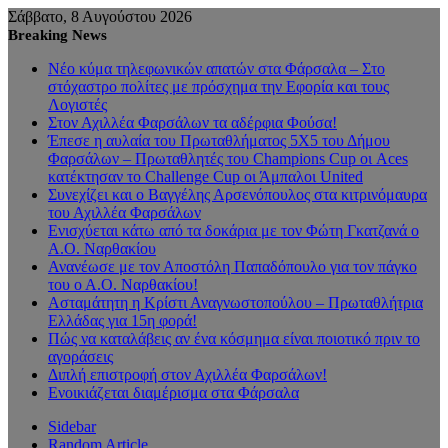
Σάββατο, 8 Αυγούστου 2026
Breaking News
Νέο κύμα τηλεφωνικών απατών στα Φάρσαλα – Στο
στόχαστρο πολίτες με πρόσχημα την Εφορία και τους
Λογιστές
Στον Αχιλλέα Φαρσάλων τα αδέρφια Φούσα!
Έπεσε η αυλαία του Πρωταθλήματος 5Χ5 του Δήμου
Φαρσάλων – Πρωταθλητές του Champions Cup οι Aces
κατέκτησαν το Challenge Cup οι Άμπαλοι United
Συνεχίζει και ο Βαγγέλης Αρσενόπουλος στα κιτρινόμαυρα
του Αχιλλέα Φαρσάλων
Ενισχύεται κάτω από τα δοκάρια με τον Φώτη Γκατζανά ο
Α.Ο. Ναρθακίου
Ανανέωσε με τον Αποστόλη Παπαδόπουλο για τον πάγκο
του ο Α.Ο. Ναρθακίου!
Ασταμάτητη η Κρίστι Αναγνωστοπούλου – Πρωταθλήτρια
Ελλάδας για 15η φορά!
Πώς να καταλάβεις αν ένα κόσμημα είναι ποιοτικό πριν το
αγοράσεις
Διπλή επιστροφή στον Αχιλλέα Φαρσάλων!
Ενοικιάζεται διαμέρισμα στα Φάρσαλα
Sidebar
Random Article