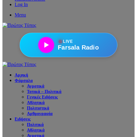
Log In
Menu
●
LIVE
Farsala Radio
Αρχική
Φάρσαλα
Αγροτικά
Τοπικά – Πολιτικά
Γενικές Ειδήσεις
Αθλητικά
Πολιτιστικά
Αρθρογραφία
Ειδήσεις
Πολιτικά
Αθλητικά
Αγροτικά