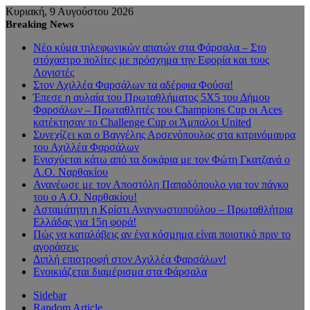
Κυριακή, 9 Αυγούστου 2026
Breaking News
Νέο κύμα τηλεφωνικών απατών στα Φάρσαλα – Στο
στόχαστρο πολίτες με πρόσχημα την Εφορία και τους
Λογιστές
Στον Αχιλλέα Φαρσάλων τα αδέρφια Φούσα!
Έπεσε η αυλαία του Πρωταθλήματος 5Χ5 του Δήμου
Φαρσάλων – Πρωταθλητές του Champions Cup οι Aces
κατέκτησαν το Challenge Cup οι Άμπαλοι United
Συνεχίζει και ο Βαγγέλης Αρσενόπουλος στα κιτρινόμαυρα
του Αχιλλέα Φαρσάλων
Ενισχύεται κάτω από τα δοκάρια με τον Φώτη Γκατζανά ο
Α.Ο. Ναρθακίου
Ανανέωσε με τον Αποστόλη Παπαδόπουλο για τον πάγκο
του ο Α.Ο. Ναρθακίου!
Ασταμάτητη η Κρίστι Αναγνωστοπούλου – Πρωταθλήτρια
Ελλάδας για 15η φορά!
Πώς να καταλάβεις αν ένα κόσμημα είναι ποιοτικό πριν το
αγοράσεις
Διπλή επιστροφή στον Αχιλλέα Φαρσάλων!
Ενοικιάζεται διαμέρισμα στα Φάρσαλα
Sidebar
Random Article