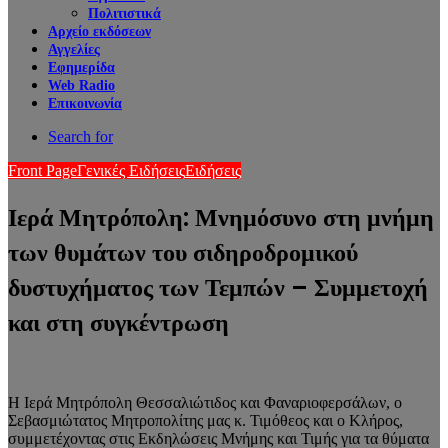
Πολιτιστικά
Αρχείο εκδόσεων
Αγγελίες
Εφημερίδα
Web Radio
Επικοινωνία
Search for
Front Page
Γενικές Ειδήσεις
Ειδήσεις
Ιερά Μητρόπολη: Μνημόσυνο στη μνήμη
των θυμάτων του σιδηροδρομικού
δυστυχήματος των Τεμπών – Συμμετοχή
και στη συγκέντρωση
Η Ιερά Μητρόπολη Θεσσαλιώτιδος και Φαναριοφερσάλων, ο
Σεβασμιώτατος Μητροπολίτης μας κ. Τιμόθεος και ο Κλήρος,
συμμετέχοντας στις Εκδηλώσεις Μνήμης και Τιμής για τα θύματα