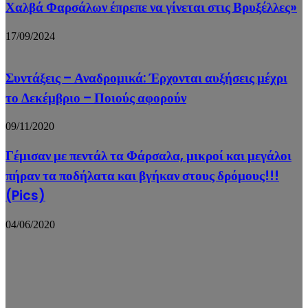
Χαλβά Φαρσάλων έπρεπε να γίνεται στις Βρυξέλλες»
17/09/2024
Συντάξεις – Αναδρομικά: Έρχονται αυξήσεις μέχρι
το Δεκέμβριο – Ποιούς αφορούν
09/11/2020
Γέμισαν με πεντάλ τα Φάρσαλα, μικροί και μεγάλοι
πήραν τα ποδήλατα και βγήκαν στους δρόμους!!!
(Pics)
04/06/2020