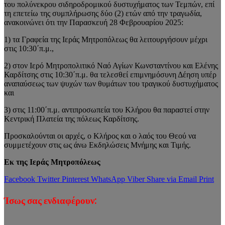
του πολύνεκρου σιδηροδρομικού δυστυχήματος των Τεμπών, επί
τη επετείω της συμπλήρωσης δύο (2) ετών από την τραγωδία,
ανακοινώνει ότι την Παρασκευή 28 Φεβρουαρίου 2025:
1) τα Γραφεία της Ιεράς Μητροπόλεως θα λειτουργήσουν μέχρι
στις 10:30΄π.μ.,
2) στον Ιερό Μητροπολιτικό Ναό Αγίων Κωνσταντίνου και Ελένης
Καρδίτσης στις 10:30΄π.μ. θα τελεσθεί επιμνημόσυνη Δέηση υπέρ
αναπαύσεως των ψυχών των θυμάτων του τραγικού δυστυχήματος
και
3) στις 11:00΄π.μ. αντιπροσωπεία του Κλήρου θα παραστεί στην
Κεντρική Πλατεία της πόλεως Καρδίτσης.
Προσκαλούνται οι αρχές, ο Κλήρος και ο λαός του Θεού να
συμμετέχουν στις ως άνω Εκδηλώσεις Μνήμης και Τιμής.
Εκ της Ιεράς Μητροπόλεως
Facebook
Twitter
Pinterest
WhatsApp
Viber
Share via Email
Print
Ίσως σας ενδιαφέρουν: