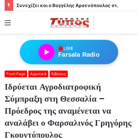
Συνεχίζει και ο Βαγγέλης Αρσενόπουλος στα κιτρινόμαυρα του Αχιλλέα Φαρσάλων
Menu
●
LIVE
Farsala Radio
Front Page
Αγροτικά
Ειδήσεις
Ιδρύεται Αγροδιατροφική
Σύμπραξη στη Θεσσαλία –
Πρόεδρος της αναμένεται να
αναλάβει ο Φαρσαλινός Γρηγόρης
Γκουντόπουλος