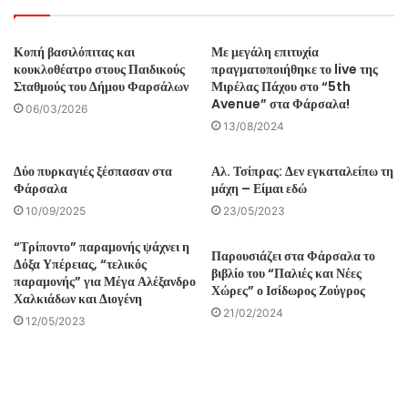
Κοπή βασιλόπιτας και
Με μεγάλη επιτυχία
κουκλοθέατρο στους Παιδικούς
πραγματοποιήθηκε το live της
Σταθμούς του Δήμου Φαρσάλων
Μιρέλας Πάχου στο “5th
Avenue” στα Φάρσαλα!
06/03/2026
13/08/2024
Δύο πυρκαγιές ξέσπασαν στα
Αλ. Τσίπρας: Δεν εγκαταλείπω τη
Φάρσαλα
μάχη – Είμαι εδώ
10/09/2025
23/05/2023
“Τρίποντο” παραμονής ψάχνει η
Παρουσιάζει στα Φάρσαλα το
Δόξα Υπέρειας, “τελικός
βιβλίο του “Παλιές και Νέες
παραμονής” για Μέγα Αλέξανδρο
Χώρες” ο Ισίδωρος Ζούγρος
Χαλκιάδων και Διογένη
21/02/2024
12/05/2023