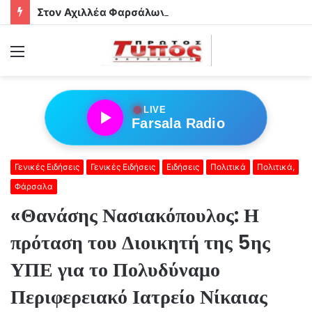
Στον Αχιλλέα Φαρσάλων τα αδέρφια Φούσα!
Menu
●
LIVE
Farsala Radio
Γενικές Ειδήσεις
Γενικές Ειδήσεις
Ειδήσεις
Πολιτικά
Πολιτικά,
Φάρσαλα
«Θανάσης Νασιακόπουλος: Η
πρόταση του Διοικητή της 5ης
ΥΠΕ για το Πολυδύναμο
Περιφερειακό Ιατρείο Νίκαιας